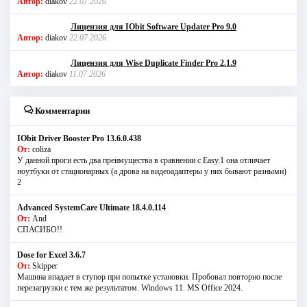
Автор:
diakov
22.07.2026
Лицензия для IObit Software Updater Pro 9.0
Автор:
diakov
22.07.2026
Лицензия для Wise Duplicate Finder Pro 2.1.9
Автор:
diakov
11.07.2026
Комментарии
IObit Driver Booster Pro 13.6.0.438
От:
coliza
У данной проги есть два преимущества в сравнении с Easy.1 она отличает
ноутбуки от стационарных (а дрова на видеоадаптеры у них бывают разными)
2
Advanced SystemCare Ultimate 18.4.0.114
От:
And
СПАСИБО!!
Dose for Excel 3.6.7
От:
Skipper
Машина впадает в ступор при попытке установки. Пробовал повторно после
перезагрузки с тем же результатом. Windows 11. MS Offiсe 2024.