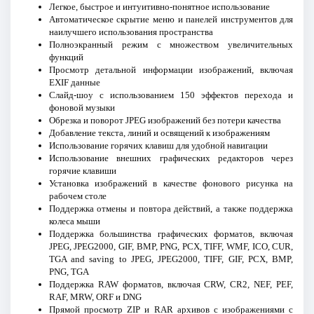
Легкое, быстрое и интуитивно-понятное использование
Автоматическое скрытие меню и панелей инструментов для
наилучшего использования пространства
Полноэкранный режим с множеством увеличительных
функций
Просмотр детальной информации изображений, включая
EXIF данные
Слайд-шоу с использованием 150 эффектов перехода и
фоновой музыки
Обрезка и поворот JPEG изображений без потери качества
Добавление текста, линий и освящений к изображениям
Использование горячих клавиш для удобной навигации
Использование внешних графических редакторов через
горячие клавиши
Установка изображений в качестве фонового рисунка на
рабочем столе
Поддержка отмены и повтора действий, а также поддержка
колеса мыши
Поддержка большинства графических форматов, включая
JPEG, JPEG2000, GIF, BMP, PNG, PCX, TIFF, WMF, ICO, CUR,
TGA and saving to JPEG, JPEG2000, TIFF, GIF, PCX, BMP,
PNG, TGA
Поддержка RAW форматов, включая CRW, CR2, NEF, PEF,
RAF, MRW, ORF и DNG
Прямой просмотр ZIP и RAR архивов с изображениями с