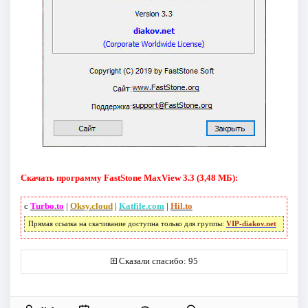
Скачать программу FastStone MaxView 3.3 (3,48 МБ):
с
Turbo.to
|
Oksy.cloud
|
Katfile.com
|
Hil.to
Прямая ссылка на скачивание доступна только для группы:
VIP-diakov.net
Сказали спасибо: 95