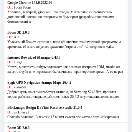
Google Chrome 151.0.7922.76
От:
Гость Гость
Хороший, быстрый, удобный. Это правда. Масса плюшек расширений-
дополнений, постоянно отторгаемых браузером (разрабами политиками
безопасности) и
Boom 3D 2.0.0
От:
Х.З.
Уважаемый Diakov, сегодня вышло обновление этой чудесной программы, а
кроме вас её никто не умеет грамотно "отрепачить". С нетерпение ждём
Internet Download Manager 6.43.7
От:
OlegL
Кстати, может кто-нибудь подскажет как все-таки настроить IDM, чтобы он
качал с ютуба и не переставал бы скачивать через короткое время. А то не раз
Sygic GPS Navigation &amp; Maps 26.4.2
От:
viktor58
Добрый день, на сяоми работает отлично, на Samsung S24 Ultra, прошлая
версия работала,теперь не работает, новая 26.4.2 не устанавливается. пишет,
Blackmagic Design DaVinci Resolve Studio 21.0.4
От:
nickolay22
Спасибо большое! В течение 15 минут скачал обе части с https://filespayouts
Boom 3D 2.0.0