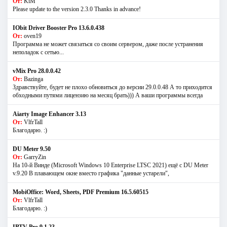
От:
KiM
Please update to the version 2.3.0 Thanks in advance!
IObit Driver Booster Pro 13.6.0.438
От:
oven19
Программа не может связаться со своим сервером, даже после устранения
неполадок с сетью...
vMix Pro 28.0.0.42
От:
Bazinga
Здравствуйте, будет не плохо обновиться до версии 29.0.0.48 А то приходится
обходными путями лицензию на месяц брать))) А ваши программы всегда
Aiarty Image Enhancer 3.13
От:
VlfrTall
Благодарю. :)
DU Meter 9.50
От:
GarryZin
На 10-й Винде (Microsoft Windows 10 Enterprise LTSC 2021) ещё с DU Meter
v.9.20 В плавающем окне вместо графика "данные устарели",
MobiOffice: Word, Sheets, PDF Premium 16.5.60515
От:
VlfrTall
Благодарю. :)
IPTV Pro 9.1.23