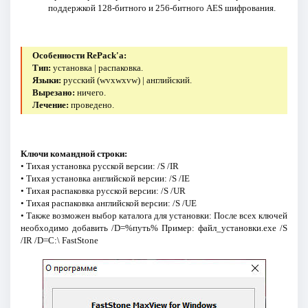
поддержкой 128-битного и 256-битного AES шифрования.
Особенности RePack'a:
Тип:
установка | распаковка.
Языки:
русский (wvxwxvw) | английский.
Вырезано:
ничего.
Лечение:
проведено.
Ключи командной строки:
• Тихая установка русской версии: /S /IR
• Тихая установка английской версии: /S /IE
• Тихая распаковка русской версии: /S /UR
• Тихая распаковка английской версии: /S /UE
• Также возможен выбор каталога для установки: После всех ключей
необходимо добавить /D=%путь% Пример: файл_установки.exe /S
/IR /D=C:\ FastStone