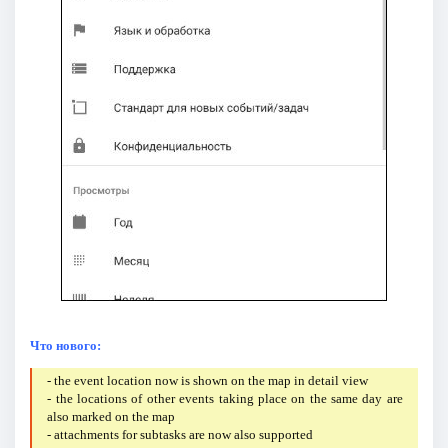
Что нового:
- the event location now is shown on the map in detail view
- the locations of other events taking place on the same day are
also marked on the map
- attachments for subtasks are now also supported