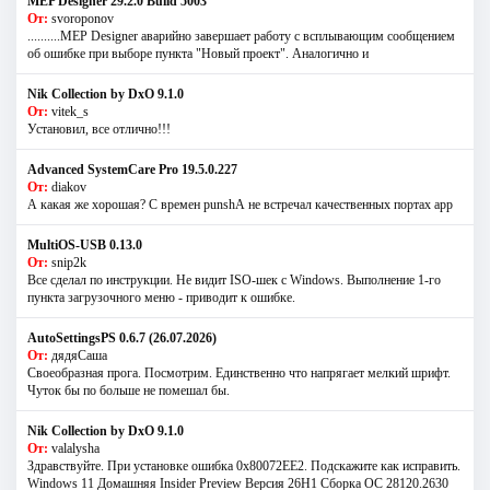
MEP Designer 29.2.0 Build 5003
От:
svoroponov
..........MEP Designer аварийно завершает работу с всплывающим сообщением
об ошибке при выборе пункта "Новый проект". Аналогично и
Nik Collection by DxO 9.1.0
От:
vitek_s
Установил, все отлично!!!
Advanced SystemCare Pro 19.5.0.227
От:
diakov
А какая же хорошая? С времен punshА не встречал качественных портах app
MultiOS-USB 0.13.0
От:
snip2k
Все сделал по инструкции. Не видит ISO-шек с Windows. Выполнение 1-го
пункта загрузочного меню - приводит к ошибке.
AutoSettingsPS 0.6.7 (26.07.2026)
От:
дядяСаша
Своеобразная прога. Посмотрим. Единственно что напрягает мелкий шрифт.
Чуток бы по больше не помешал бы.
Nik Collection by DxO 9.1.0
От:
valalysha
Здравствуйте. При установке ошибка 0х80072EE2. Подскажите как исправить.
Windows 11 Домашняя Insider Preview Версия 26H1 Сборка ОС 28120.2630