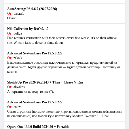
AutoSettingsPS 0.6.7 (26.07.2026)
От:
valcraft
Обзор
Nik Collection by DxO 9.1.0
От:
boliga
Dxo requires verification with their servers every few weeks, it's on their official
site. When it fails to do so, it shuts down
Advanced SystemCare Pro 19.5.0.227
От:
zeka.k
Вышеизложенное относится исключительно к порташке, представленной на
данном сайте. Будут другие порташки — будет другой разговор. Порташку от
какого
SketchUp Pro 2026 26.2.243 + Thea + Chaos V-Ray
От:
alivakos
А портативки почему-то нет (?).
Advanced SystemCare Pro 19.5.0.227
От:
coliza
Ставя огромные (по моим понятиям) проги,пользователи начали забывать или
не сталкивались, про маленькую портативку Modern Tweaker 2.1 Final
Opera One 134.0 Build 5954.46 + Portable