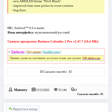
- new AMOLED theme "Pitch Black"
- improved time zone picker in event creation
- bug fixes
ОС:
Android™ 6.0 и выше
Язык интерфейса:
мультиязычный/русский
Скачать программу Business Calendar 2 Pro v2.47.7 (16,4 МБ):
с
Turbo.pw
|
Oxy.name
|
Katfile.com
|
Прямая ссылка на скачивание доступна только для группы:
VIP-diakov.net
Сказали спасибо: 45
Mansory
15/12/2022
33 144
0
Сказали спасибо: 45
Вернуться назад