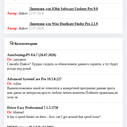
Лицензия для IObit Software Updater Pro 9.0
Автор:
diakov
22.07.2026
Лицензия для Wise Duplicate Finder Pro 2.1.9
Автор:
diakov
11.07.2026
Комментарии
AutoSettingsPS 0.6.7 (26.07.2026)
От:
sanyateee
Спасибо Diakov! Трудно следить за обновлением данного скрипта, а тут будет
всегда под рукой.
Advanced SystemCare Pro 19.5.0.227
От:
coliza
Вышеизложенное мной не относится к конкретной программе,данная прога
мне давно не интересна,просто люблю читать коменты.Поймите правильно,не
хочу не
Driver Easy Professional 7.1.5.5750
От:
khanaa1
It has a speed limiter on there - how can I get around that speed issue?