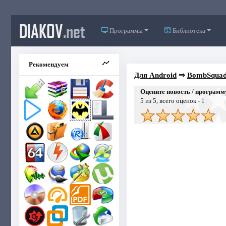
DIAKOV
.net
Программы
Библиотека
Рекомендуем
Для Android
⇒
BombSquad 
Оцените новость / программ
5
из 5, всего оценок -
1