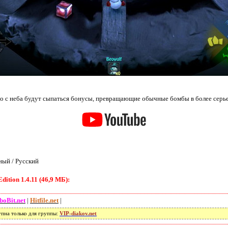
о с неба будут сыпаться бонусы, превращающие обычные бомбы в более серь
ый / Русский
ition 1.4.11 (46,9 МБ):
boBit.net
|
Hitfile.net
|
упна только для группы:
VIP-diakov.net