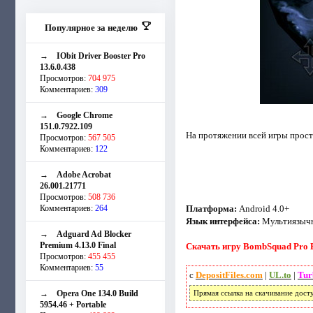
Популярное за неделю
→
IObit Driver Booster Pro
13.6.0.438
Просмотров:
704 975
Комментариев:
309
→
Google Chrome
151.0.7922.109
На протяжении всей игры прост
Просмотров:
567 505
Комментариев:
122
→
Adobe Acrobat
26.001.21771
Просмотров:
508 736
Комментариев:
264
Платформа:
Android 4.0+
Язык интерфейса:
Мультиязычн
→
Adguard Ad Blocker
Premium 4.13.0 Final
Скачать игру BombSquad Pro Ed
Просмотров:
455 455
Комментариев:
55
с
DepositFiles.com
|
UL.to
|
Tur
→
Opera One 134.0 Build
Прямая ссылка на скачивание дост
5954.46 + Portable