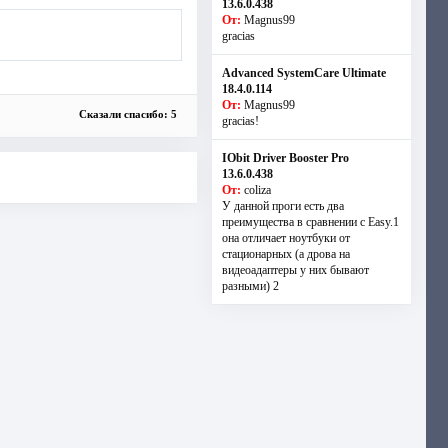
13.6.0.438
От:
Magnus99
gracias
Advanced SystemCare Ultimate
18.4.0.114
От:
Magnus99
Сказали спасибо: 5
gracias!
IObit Driver Booster Pro
13.6.0.438
От:
coliza
У данной проги есть два
преимущества в сравнении с Easy.1
она отличает ноутбуки от
стационарных (а дрова на
видеоадаптеры у них бывают
разными) 2