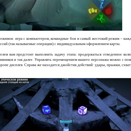
режимов: игра с компьютером, командные бои и самый жестокий режим – кажд
ссий (так называемые операции) с индивидуальным оформлением карты.
елем вам предстоит выполнить задачу этапа: продержаться отведенное коли
тивников и так далее. Управлять перемещением вашего персонажа можно с по
ороне дисплея. Справа же находится джойстик действий: удары, прыжки, схвати