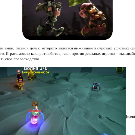
ый экшн, главной целью которого является выживание в суровых условиях ср
го. Играть можно как против ботов, так и против реальных игроков – вызывай
ать свое превосходство.
[/cent