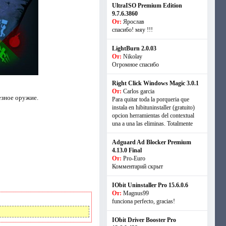
UltraISO Premium Edition
9.7.6.3860
От:
Ярослав
спасибо! мяу !!!
LightBurn 2.0.03
От:
Nikolay
Огромное спасибо
Right Click Windows Magic 3.0.1
От:
Carlos garcia
езное оружие.
Para quitar toda la porqueria que
instala en hibituninstaller (gratuito)
opcion herramientas del contextual
una a una las eliminas. Totalmente
Adguard Ad Blocker Premium
4.13.0 Final
От:
Pro-Euro
Комментарий скрыт
IObit Uninstaller Pro 15.6.0.6
От:
Magnus99
funciona perfecto, gracias!
IObit Driver Booster Pro