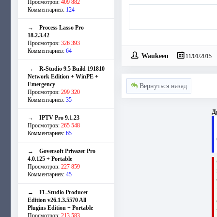
Просмотров:
409 882
Комментариев:
124
→
Process Lasso Pro
18.2.3.42
Просмотров:
326 393
Комментариев:
64
Waukeen
11/01/2015
→
R-Studio 9.5 Build 191810
Network Edition + WinPE +
Emergency
Вернуться назад
Просмотров:
299 320
Комментариев:
35
Д
→
IPTV Pro 9.1.23
Просмотров:
265 548
Комментариев:
65
→
Goversoft Privazer Pro
4.0.125 + Portable
Просмотров:
227 859
Комментариев:
45
→
FL Studio Producer
Edition v26.1.3.5570 All
Plugins Edition + Portable
Просмотров:
213 583