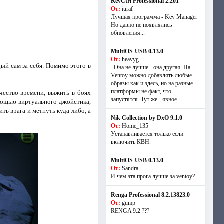
KeyCtrl Professional 2.201
От:
iuraf
Лучшая программа - Key Manager
Но давно не появлялись
обновления...
MultiOS-USB 0.13.0
От:
heavyg
ый сам за себя. Помимо этого в
..Она не лучше - она другая. На
Ventoy можно добавлять любые
образы как и здесь, но на разные
платформы не факт, что
чество времени, выжить в боях
запустятся. Тут же - явное
мощью виртуального джойстика,
ть врага и метнуть куда-либо, а
Nik Collection by DxO 9.1.0
От:
Home_135
Устанавливается только если
включить КВН.
MultiOS-USB 0.13.0
От:
Sandra
И чем эта прога лучше за ventoy?
Renga Professional 8.2.13823.0
От:
gump
RENGA 9.2 ???