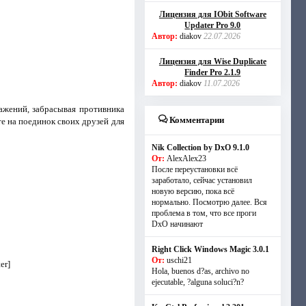
Лицензия для IObit Software
Updater Pro 9.0
Автор:
diakov
22.07.2026
Лицензия для Wise Duplicate
Finder Pro 2.1.9
Автор:
diakov
11.07.2026
ажений, забрасывая противника
Комментарии
те на поединок своих друзей для
Nik Collection by DxO 9.1.0
От:
AlexAlex23
После переустановки всё
заработало, сейчас установил
новую версию, пока всё
нормально. Посмотрю далее. Вся
проблема в том, что все проги
DxO начинают
Right Click Windows Magic 3.0.1
От:
uschi21
er]
Hola, buenos d?as, archivo no
ejecutable, ?alguna soluci?n?