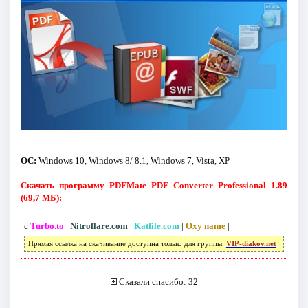
ОC:
Windows 10, Windows 8/ 8.1, Windows 7, Vista, XP
Скачать программу PDFMate PDF Converter Professional 1.89
(69,7 МБ):
с
Turbo.to
|
Nitroflare.com
|
Katfile.com
|
Oxy name
|
Прямая ссылка на скачивание доступна только для группы:
VIP-diakov.net
Сказали спасибо: 32