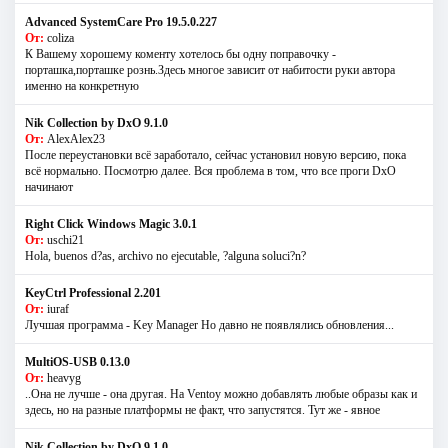
Advanced SystemCare Pro 19.5.0.227
От:
coliza
К Вашему хорошему коменту хотелось бы одну поправочку -
порташка,порташке рознь.Здесь многое зависит от набитости руки автора
именно на конкретную
Nik Collection by DxO 9.1.0
От:
AlexAlex23
После переустановки всё заработало, сейчас установил новую версию, пока
всё нормально. Посмотрю далее. Вся проблема в том, что все проги DxO
начинают
Right Click Windows Magic 3.0.1
От:
uschi21
Hola, buenos d?as, archivo no ejecutable, ?alguna soluci?n?
KeyCtrl Professional 2.201
От:
iuraf
Лучшая программа - Key Manager Но давно не появлялись обновления...
MultiOS-USB 0.13.0
От:
heavyg
..Она не лучше - она другая. На Ventoy можно добавлять любые образы как и
здесь, но на разные платформы не факт, что запустятся. Тут же - явное
Nik Collection by DxO 9.1.0