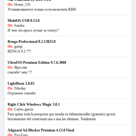
От:
Home_135
Устанавливается только если включить КВН.
MultiOS-USB 0.13.0
От:
Sandra
И чем эта прога лучше за ventoy?
Renga Professional 8.2.13823.0
От:
gump
RENGA 9.2 ???
UltraISO Premium Edition 9.7.6.3860
От:
Ярослав
спасибо! мяу !!!
LightBurn 2.0.03
От:
Nikolay
Огромное спасибо
Right Click Windows Magic 3.0.1
От:
Carlos garcia
Para quitar toda la porqueria que instala en hibituninstaller (gratuito) opcion
herramientas del contextual una a una las eliminas. Totalmente
Adguard Ad Blocker Premium 4.13.0 Final
От:
Pro-Euro