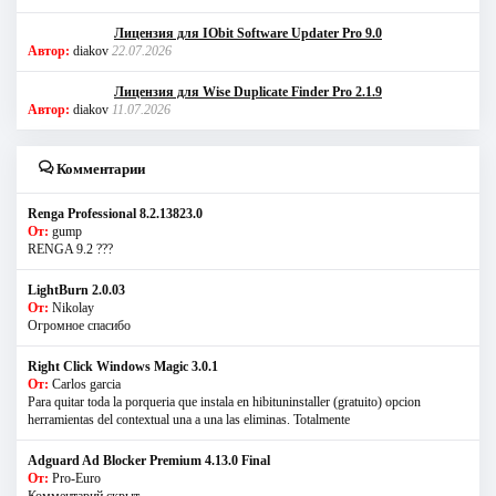
Лицензия для IObit Software Updater Pro 9.0
Автор:
diakov
22.07.2026
Лицензия для Wise Duplicate Finder Pro 2.1.9
Автор:
diakov
11.07.2026
Комментарии
Renga Professional 8.2.13823.0
От:
gump
RENGA 9.2 ???
LightBurn 2.0.03
От:
Nikolay
Огромное спасибо
Right Click Windows Magic 3.0.1
От:
Carlos garcia
Para quitar toda la porqueria que instala en hibituninstaller (gratuito) opcion
herramientas del contextual una a una las eliminas. Totalmente
Adguard Ad Blocker Premium 4.13.0 Final
От:
Pro-Euro