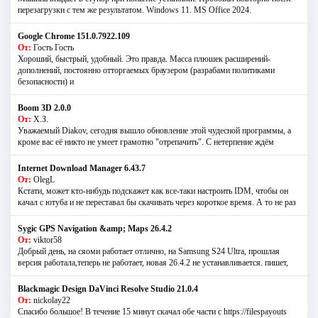
перезагрузки с тем же результатом. Windows 11. MS Offiсe 2024.
Google Chrome 151.0.7922.109
От:
Гость Гость
Хороший, быстрый, удобный. Это правда. Масса плюшек расширений-
дополнений, постоянно отторгаемых браузером (разрабами политиками
безопасности) и
Boom 3D 2.0.0
От:
Х.З.
Уважаемый Diakov, сегодня вышло обновление этой чудесной программы, а
кроме вас её никто не умеет грамотно "отрепачить". С нетерпение ждём
Internet Download Manager 6.43.7
От:
OlegL
Кстати, может кто-нибудь подскажет как все-таки настроить IDM, чтобы он
качал с ютуба и не переставал бы скачивать через короткое время. А то не раз
Sygic GPS Navigation &amp; Maps 26.4.2
От:
viktor58
Добрый день, на сяоми работает отлично, на Samsung S24 Ultra, прошлая
версия работала,теперь не работает, новая 26.4.2 не устанавливается. пишет,
Blackmagic Design DaVinci Resolve Studio 21.0.4
От:
nickolay22
Спасибо большое! В течение 15 минут скачал обе части с https://filespayouts