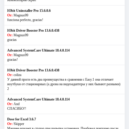
Комментарий скрыт
IObit Uninstaller Pro 15.6.0.6
От:
Magnus99
funciona perfecto, gracias!
IObit Driver Booster Pro 13.6.0.438
От:
Magnus99
gracias
Advanced SystemCare Ultimate 18.4.0.114
От:
Magnus99
gracias!
IObit Driver Booster Pro 13.6.0.438
От:
coliza
У данной проги есть два преимущества в сравнении с Easy.1 она отличает
ноутбуки от стационарных (а дрова на видеоадаптеры у них бывают разными)
2
Advanced SystemCare Ultimate 18.4.0.114
От:
And
СПАСИБО!!
Dose for Excel 3.6.7
От:
Skipper
Машина впадает в ступор при попытке установки. Пробовал повторно после