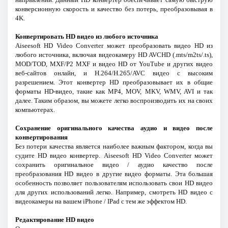
конверсионную скорость и качество без потерь, преобразовывая в
4K.
Конвертировать HD видео из любого источника
Aiseesoft HD Video Converter может преобразовать видео HD из
любого источника, включая видеокамеру HD AVCHD (.mts/m2ts/.ts),
MOD/TOD, MXF/P2 MXF и видео HD от YouTube и других видео
веб-сайтов онлайн, и H.264/H.265/AVC видео с высоким
разрешением. Этот конвертер HD преобразовывает их в общие
форматы HD-видео, такие как MP4, MOV, MKV, WMV, AVI и так
далее. Таким образом, вы можете легко воспроизводить их на своих
компьютерах.
Сохранение оригинального качества аудио и видео после
конвертирования
Без потери качества является наиболее важным фактором, когда вы
судите HD видео конвертер. Aiseesoft HD Video Converter может
сохранить оригинальное видео / аудио качество после
преобразования HD видео в другие видео форматы. Эта большая
особенность позволяет пользователям использовать свои HD видео
для других использований легко. Например, смотреть HD видео с
видеокамеры на вашем iPhone / IPad с тем же эффектом HD.
Редактирование HD видео