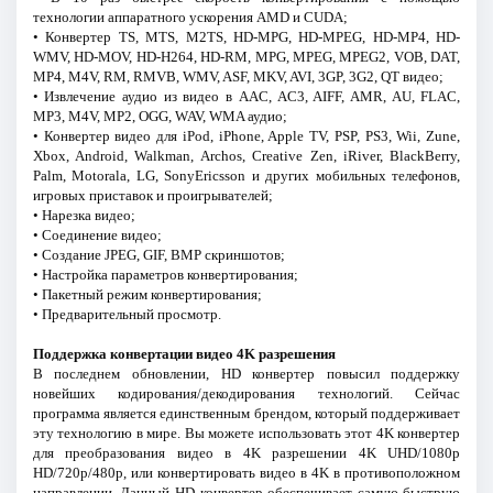
технологии аппаратного ускорения AMD и CUDA;
• Конвертер TS, MTS, M2TS, HD-MPG, HD-MPEG, HD-MP4, HD-
WMV, HD-MOV, HD-H264, HD-RM, MPG, MPEG, MPEG2, VOB, DAT,
MP4, M4V, RM, RMVB, WMV, ASF, MKV, AVI, 3GP, 3G2, QT видео;
• Извлечение аудио из видео в AAC, AC3, AIFF, AMR, AU, FLAC,
MP3, M4V, MP2, OGG, WAV, WMA аудио;
• Конвертер видео для iPod, iPhone, Apple TV, PSP, PS3, Wii, Zune,
Xbox, Android, Walkman, Archos, Creative Zen, iRiver, BlackBerry,
Palm, Motorala, LG, SonyEricsson и других мобильных телефонов,
игровых приставок и проигрывателей;
• Нарезка видео;
• Соединение видео;
• Создание JPEG, GIF, BMP скриншотов;
• Настройка параметров конвертирования;
• Пакетный режим конвертирования;
• Предварительный просмотр.
Поддержка конвертации видео 4K разрешения
В последнем обновлении, HD конвертер повысил поддержку
новейших кодирования/декодирования технологий. Сейчас
программа является единственным брендом, который поддерживает
эту технологию в мире. Вы можете использовать этот 4K конвертер
для преобразования видео в 4K разрешении 4K UHD/1080p
HD/720p/480p, или конвертировать видео в 4K в противоположном
направлении. Данный HD конвертер обеспечивает самую быструю