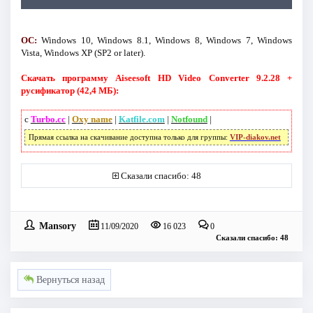
ОС:
Windows 10, Windows 8.1, Windows 8, Windows 7, Windows
Vista, Windows XP (SP2 or later).
Скачать программу Aiseesoft HD Video Converter 9.2.28 +
русификатор (42,4 МБ):
с
Turbo.cc
|
Oxy name
|
Katfile.com
|
Notfound
|
Прямая ссылка на скачивание доступна только для группы:
VIP-diakov.net
Сказали спасибо: 48
Mansory
11/09/2020
16 023
0
Сказали спасибо: 48
Вернуться назад