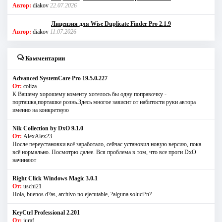
Автор:
diakov
22.07.2026
Лицензия для Wise Duplicate Finder Pro 2.1.9
Автор:
diakov
11.07.2026
Комментарии
Advanced SystemCare Pro 19.5.0.227
От:
coliza
К Вашему хорошему коменту хотелось бы одну поправочку -
порташка,порташке рознь.Здесь многое зависит от набитости руки автора
именно на конкретную
Nik Collection by DxO 9.1.0
От:
AlexAlex23
После переустановки всё заработало, сейчас установил новую версию, пока
всё нормально. Посмотрю далее. Вся проблема в том, что все проги DxO
начинают
Right Click Windows Magic 3.0.1
От:
uschi21
Hola, buenos d?as, archivo no ejecutable, ?alguna soluci?n?
KeyCtrl Professional 2.201
От:
iuraf