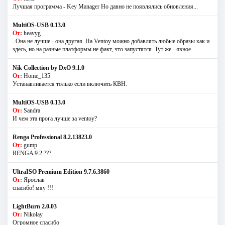
Лучшая программа - Key Manager Но давно не появлялись обновления...
MultiOS-USB 0.13.0
От:
heavyg
..Она не лучше - она другая. На Ventoy можно добавлять любые образы как и
здесь, но на разные платформы не факт, что запустятся. Тут же - явное
Nik Collection by DxO 9.1.0
От:
Home_135
Устанавливается только если включить КВН.
MultiOS-USB 0.13.0
От:
Sandra
И чем эта прога лучше за ventoy?
Renga Professional 8.2.13823.0
От:
gump
RENGA 9.2 ???
UltraISO Premium Edition 9.7.6.3860
От:
Ярослав
спасибо! мяу !!!
LightBurn 2.0.03
От:
Nikolay
Огромное спасибо