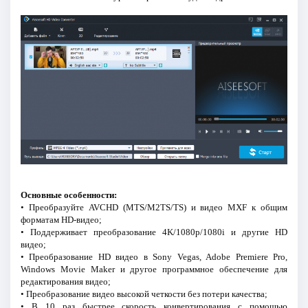
Основные особенности:
• Преобразуйте AVCHD (MTS/M2TS/TS) и видео MXF к общим
форматам HD-видео;
• Поддерживает преобразование 4K/1080p/1080i и другие HD
видео;
• Преобразование HD видео в Sony Vegas, Adobe Premiere Pro,
Windows Movie Maker и другое программное обеспечение для
редактирования видео;
• Преобразование видео высокой четкости без потери качества;
• В 10 раз быстрее скорость конвертирования с помощью