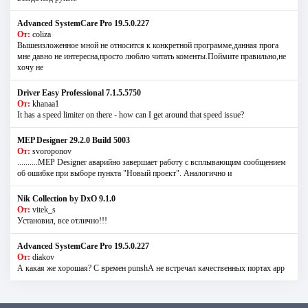
Advanced SystemCare Pro 19.5.0.227
От:
coliza
Вышеизложенное мной не относится к конкретной программе,данная прога
мне давно не интересна,просто люблю читать коменты.Поймите правильно,не
хочу не
Driver Easy Professional 7.1.5.5750
От:
khanaa1
It has a speed limiter on there - how can I get around that speed issue?
MEP Designer 29.2.0 Build 5003
От:
svoroponov
..........MEP Designer аварийно завершает работу с всплывающим сообщением
об ошибке при выборе пункта "Новый проект". Аналогично и
Nik Collection by DxO 9.1.0
От:
vitek_s
Установил, все отлично!!!
Advanced SystemCare Pro 19.5.0.227
От:
diakov
А какая же хорошая? С времен punshА не встречал качественных портах app