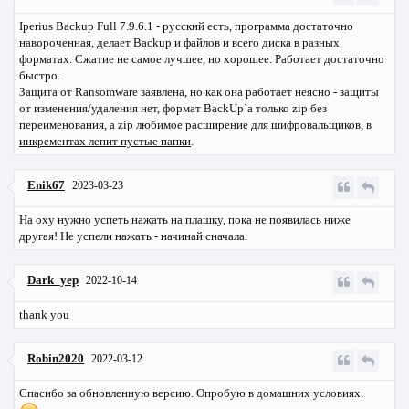
Iperius Backup Full 7.9.6.1 - русский есть, программа достаточно
навороченная, делает Backup и файлов и всего диска в разных
форматах. Сжатие не самое лучшее, но хорошее. Работает достаточно
быстро.
Защита от Ransomware заявлена, но как она работает неясно - защиты
от изменения/удаления нет, формат BackUp`a только zip без
переименования, а zip любимое расширение для шифровальщиков, в
инкрементах лепит пустые папки
.
Enik67
2023-03-23
На oxy нужно успеть нажать на плашку, пока не появилась ниже
другая! Не успели нажать - начинай сначала.
Dark_yep
2022-10-14
thank you
Robin2020
2022-03-12
Спасибо за обновленную версию. Опробую в домашних условиях.