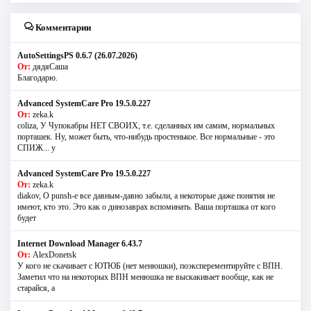
Комментарии
AutoSettingsPS 0.6.7 (26.07.2026)
От:
дядяСаша
Благодарю.
Advanced SystemCare Pro 19.5.0.227
От:
zeka.k
coliza, У Чупокабры НЕТ СВОИХ, т.е. сделанных им самим, нормальных
порташек. Ну, может быть, что-нибудь простенькое. Все нормальные - это
СПИЖ... у
Advanced SystemCare Pro 19.5.0.227
От:
zeka.k
diakov, О punsh-е все давным-давно забыли, а некоторые даже понятия не
имеют, кто это. Это как о динозаврах вспоминать. Ваша порташка от кого
будет
Internet Download Manager 6.43.7
От:
AlexDonetsk
У кого не скачивает с ЮТЮБ (нет менюшки), поэксперементируйте с ВПН.
Заметил что на некоторых ВПН менюшка не выскакивает вообще, как не
старайся, а