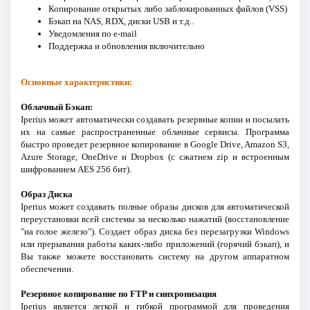
Копирование открытых либо заблокированных файлов (VSS)
Бэкап на NAS, RDX, диски USB и т.д..
Уведомления по e-mail
Поддержка и обновления включительно
Основные характеристики:
Облачный Бэкап:
Iperius может автоматически создавать резервные копии и посылать
их на самые распространенные облачные сервисы. Программа
быстро проведет резервное копирование в Google Drive, Amazon S3,
Azure Storage, OneDrive и Dropbox (с сжатием zip и встроенным
шифрованием AES 256 бит).
Образ Диска
Iperius может создавать полные образы дисков для автоматической
переустановки всей системы за несколько нажатий (восстановление
"на голое железо"). Создает образ диска без перезагрузки Windows
или прерывания работы каких-либо приложений (горячий бэкап), и
Вы также можете восстановить систему на другом аппаратном
обеспечении.
Резервное копирование по FTP и синхронизация
Iperius является легкой и гибкой программой для проведения