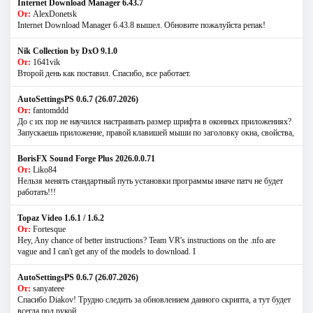
Internet Download Manager 6.43.7
От:
AlexDonetsk
Internet Download Manager 6.43.8 вышел. Обновите пожалуйста репак!
Nik Collection by DxO 9.1.0
От:
1641vik
Второй день как поставил. Спасибо, все работает.
AutoSettingsPS 0.6.7 (26.07.2026)
От:
fantomddd
До с их пор не научился настраивать размер шрифта в оконных приложениях?
Запускаешь приложение, правой клавишей мыши по заголовку окна, свойства,
BorisFX Sound Forge Plus 2026.0.0.71
От:
Liko84
Нельзя менять стандартный путь установки программы иначе патч не будет
работать!!!
Topaz Video 1.6.1 / 1.6.2
От:
Fortesque
Hey, Any chance of better instructions? Team VR's instructions on the .nfo are
vague and I can't get any of the models to download. I
AutoSettingsPS 0.6.7 (26.07.2026)
От:
sanyateee
Спасибо Diakov! Трудно следить за обновлением данного скрипта, а тут будет
всегда под рукой.