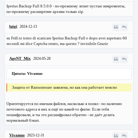
Iperius Backup Full 8.5.0.0 - по-прежнему лепит пустые инкременты,
по-прежнему расширение архива только zip.
luigi
2024-12-13
su Frdl.to tento di scaricare Iperius Backup Full e dopo aver aspettato 60
secondi mi dice Captcha errato, ma questo ? invisibile.Grazie
AgeNT_Mix
2024-05-28
Цитата: Vivamus
Защита от Ransomware заявлена, но как она работает неясно
Ориентируется по именам файлов, насколько я понял - по наличию
почтового адреса в них и ещё по какой-то фигне. Если тебя
пошифровали, и ты это расшифровал обратно - не даёт делать
нормальный бэкап.
Vivamus
2023-12-31