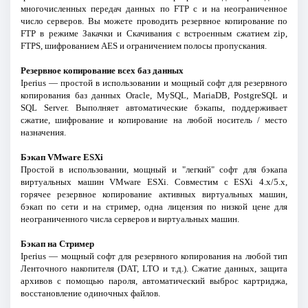
многочисленных передач данных по FTP с и на неограниченное
число серверов. Вы можете проводить резервное копирование по
FTP в режиме Закачки и Скачивания с встроенным сжатием zip,
FTPS, шифрованием AES и ограничением полосы пропускания.
Резервное копирование всех баз данных
Iperius — простой в использовании и мощный софт для резервного
копирования баз данных Oracle, MySQL, MariaDB, PostgreSQL и
SQL Server. Выполняет автоматические бэкапы, поддерживает
сжатие, шифрование и копирование на любой носитель / место
назначения.
Бэкап VMware ESXi
Простой в использовании, мощный и "легкий" софт для бэкапа
виртуальных машин VMware ESXi. Совместим с ESXi 4.x/5.x,
горячее резервное копирование активных виртуальных машин,
бэкап по сети и на стример, одна лицензия по низкой цене для
неограниченного числа серверов и виртуальных машин.
Бэкап на Стример
Iperius — мощный софт для резервного копирования на любой тип
Ленточного накопителя (DAT, LTO и т.д.). Сжатие данных, защита
архивов с помощью пароля, автоматический выброс картриджа,
восстановление одиночных файлов.