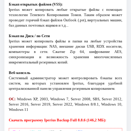
Бэкап открытых файлов (VSS):
Iperius может копировать любые открытые файлы с помощью
технологии Теневого Копирования Томов. Таким образом может
проводит горячий бэкап файлов Outlook (.pst), виртуальных машин,
баз данных почтовых ящиков и т.д...
Бэкап на Диск / по Сети
Iperius может копировать файлы и папки на любые устройства
хранения информации: NAS, внешние диски USB, RDX носители,
компьютеры в сети. Сжатие Zip 64, шифрование AES,
синхронизация и возможность хранения многочисленных
инкрементальный резервных копий.
Веб-консоль
Системный администратор может контролировать бэкапы всех
систем, на которых установлен Iperius, благодаря удобной
централизованной панели управления резервным копированием.
ОС:
Windows XP, 2003, Windows 7, Server 2008, SBS, Server 2012,
Server 2016, Server 2019, Server 2022, Windows 8/8.1, Windows 10,
Windows 11
Скачать программу Iperius Backup Full 8.8.6 (146,2 МБ):