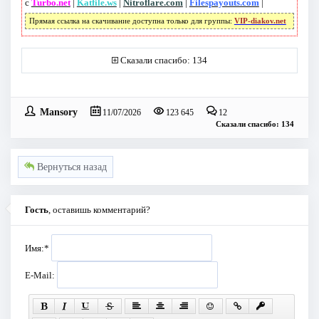
с
Turbo.net
|
Katfile.ws
|
Nitroflare.com
|
Filespayouts.com
|
Прямая ссылка на скачивание доступна только для группы:
VIP-diakov.net
Сказали спасибо: 134
Mansory
11/07/2026
123 645
12
Сказали спасибо: 134
Вернуться назад
Гость
, оставишь комментарий?
Имя:
*
E-Mail: