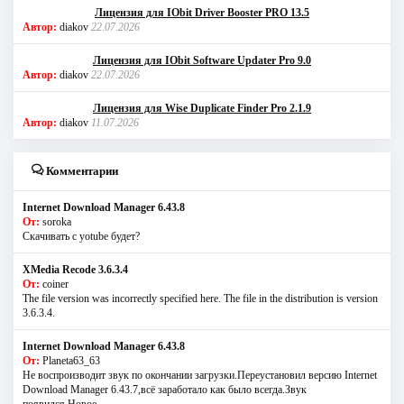
Лицензия для IObit Driver Booster PRO 13.5
Автор:
diakov
22.07.2026
Лицензия для IObit Software Updater Pro 9.0
Автор:
diakov
22.07.2026
Лицензия для Wise Duplicate Finder Pro 2.1.9
Автор:
diakov
11.07.2026
Комментарии
Internet Download Manager 6.43.8
От:
soroka
Скачивать с yotube будет?
XMedia Recode 3.6.3.4
От:
coiner
The file version was incorrectly specified here. The file in the distribution is version
3.6.3.4.
Internet Download Manager 6.43.8
От:
Planeta63_63
Не воспроизводит звук по окончании загрузки.Переустановил версию Internet
Download Manager 6.43.7,всё заработало как было всегда.Звук