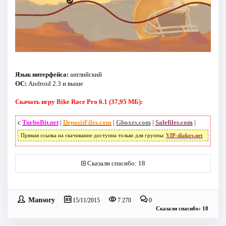
Язык интерфейса:
английский
ОС:
Android 2.3 и выше
Скачать игру Bike Race Pro 6.1 (37,95 МБ):
с
TurboBit.net
|
DepositFiles.com
|
Gboxes.com
|
Salefiles.com
|
Прямая ссылка на скачивание доступна только для группы:
VIP-diakov.net
Сказали спасибо: 18
Mansory
15/11/2015
7 270
0
Сказали спасибо: 18