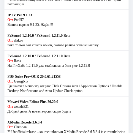
похожей) и
IPTV Pro 9.1.23
От:
Paul57
Вышла версия 9.1.25. Ждём!!!
FxSound 1.2.10.0 / FxSound 1.2.11.0 Beta
От:
diakov
пока только сам список обнов, самого релиза пока не нахожу.
FxSound 1.2.10.0 / FxSound 1.2.11.0 Beta
От:
Ross
На ГитХабе 1.2.11.0 уже стабильная а бета уже 1.2.12.0
PDF Suite Pro+OCR 20.0.61.21558
От:
GeorgNik
Где найти в меню эту опцию: Click Options icon / Application Options / Disable
Desktop Notifications and Auto Update Check option
Movavi Video Editor Plus 26.20.0
От:
azxsdc321
Добрый день. А новая версия скоро будет?
XMedia Recode 3.6.3.4
От:
Christian
?? Unofficial release – source unknown XMedia Recode 3.6.5.3.4 is currently being