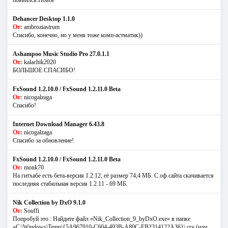
появился.Новое
Dehancer Desktop 1.1.0
От:
ambroziastrum
Спасибо, конечно, но у меня тоже комп-астматик))
Ashampoo Music Studio Pro 27.0.1.1
От:
kalachik2020
БОЛЬШОЕ СПАСИБО!
FxSound 1.2.10.0 / FxSound 1.2.11.0 Beta
От:
nicogalzaga
Спасибо!
Internet Download Manager 6.43.8
От:
nicogalzaga
Спасибо за обновление!
FxSound 1.2.10.0 / FxSound 1.2.11.0 Beta
От:
monk70
На гитхабе есть бета-версия 1.2.12, её размер 74,4 МБ. С оф.сайта скачивается
последняя стабильная версия 1.2.11 - 69 МБ.
Nik Collection by DxO 9.1.0
От:
Souffi
Попробуй это : Найдите файл «Nik_Collection_9_byDxO.exe» в папке
«C:\Windows\Temp\{5A967910-C604-493B-A80C-FB2314122A36}\.cr» (или