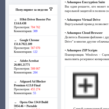
•
Ashampoo Encryption Suite
Вы один решаете, кто может п
Популярное за неделю
парольной защитой в полном со
→
IObit Driver Booster Pro
•
Ashampoo Virtual Drive
13.6.0.438
Виртуальный привод позволяет 
Просмотров:
704 762
Комментариев:
309
•
Ashampoo Cloud Browser
Делитесь Вашими файлами с дру
→
Google Chrome
Drive" и многие другие облачн
151.0.7922.109
Просмотров:
567 070
•
Ashampoo ZIP Scripts
Комментариев:
122
Планировщик Windows - Сцен
выполнять резервное копирован
→
Adobe Acrobat
26.001.21771
Просмотров:
508 667
Комментариев:
264
→
Adguard Ad Blocker
Premium 4.13.0 Final
Просмотров:
455 274
Комментариев:
55
→
Opera One 134.0 Build
5954.46 + Portable
Самый совместимый архив