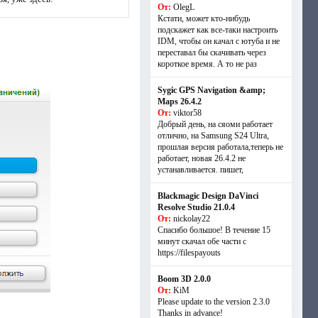
От:
OlegL
Кстати, может кто-нибудь
подскажет как все-таки настроить
IDM, чтобы он качал с ютуба и не
переставал бы скачивать через
короткое время. А то не раз
Sygic GPS Navigation &amp;
Maps 26.4.2
От:
viktor58
Добрый день, на сяоми работает
отлично, на Samsung S24 Ultra,
прошлая версия работала,теперь не
работает, новая 26.4.2 не
устанавливается. пишет,
Blackmagic Design DaVinci
Resolve Studio 21.0.4
От:
nickolay22
Спасибо большое! В течение 15
минут скачал обе части с
https://filespayouts
Boom 3D 2.0.0
От:
KiM
Please update to the version 2.3.0
Thanks in advance!