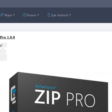
Игры
Разное
Для Android
Pro 1.0.0
у!