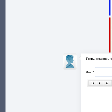
Гость
, оставишь 
Имя:
*