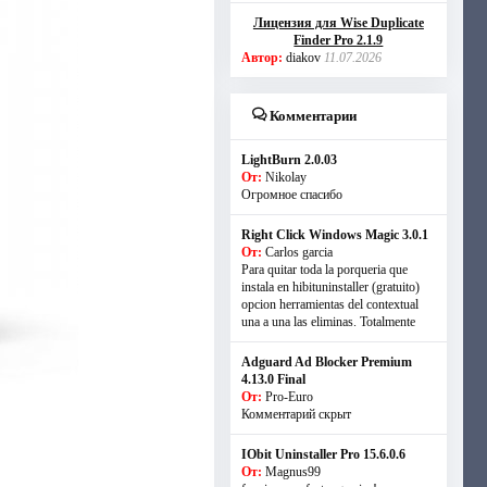
Лицензия для Wise Duplicate
Finder Pro 2.1.9
Автор:
diakov
11.07.2026
Комментарии
LightBurn 2.0.03
От:
Nikolay
Огромное спасибо
Right Click Windows Magic 3.0.1
От:
Carlos garcia
Para quitar toda la porqueria que
instala en hibituninstaller (gratuito)
opcion herramientas del contextual
una a una las eliminas. Totalmente
Adguard Ad Blocker Premium
4.13.0 Final
От:
Pro-Euro
Комментарий скрыт
IObit Uninstaller Pro 15.6.0.6
От:
Magnus99