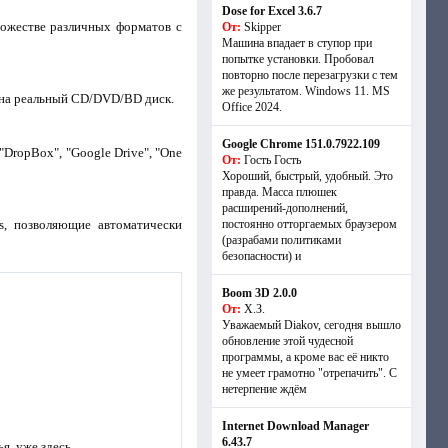
Dose for Excel 3.6.7
ожестве различных форматов с
От:
Skipper
Машина впадает в ступор при
попытке установки. Пробовал
повторно после перезагрузки с тем
же результатом. Windows 11. MS
 на реальный CD/DVD/BD диск.
Offiсe 2024.
Google Chrome 151.0.7922.109
DropBox", "Google Drive", "One
От:
Гость Гость
Хороший, быстрый, удобный. Это
правда. Масса плюшек
расширений-дополнений,
, позволяющие автоматически
постоянно отторгаемых браузером
(разрабами политиками
безопасности) и
Boom 3D 2.0.0
От:
Х.З.
Уважаемый Diakov, сегодня вышло
обновление этой чудесной
программы, а кроме вас её никто
не умеет грамотно "отрепачить". С
нетерпение ждём
Internet Download Manager
6.43.7
, уже здесь.