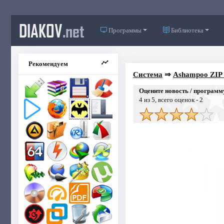
DIAKOV
.net
Программы
Библиотека
Рекомендуем
Система
⇒
Ashampoo ZIP 
Оцените новость / программ
4
из 5, всего оценок -
2