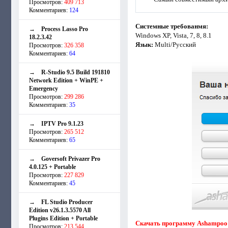
Просмотров:
409 713
Комментариев:
124
Системные требованмя:
→
Process Lasso Pro
Windows XP, Vista, 7, 8, 8.1
18.2.3.42
Язык:
Multi/Русский
Просмотров:
326 358
Комментариев:
64
→
R-Studio 9.5 Build 191810
Network Edition + WinPE +
Emergency
Просмотров:
299 286
Комментариев:
35
→
IPTV Pro 9.1.23
Просмотров:
265 512
Комментариев:
65
→
Goversoft Privazer Pro
4.0.125 + Portable
Просмотров:
227 829
Комментариев:
45
→
FL Studio Producer
Edition v26.1.3.5570 All
Plugins Edition + Portable
Скачать программу Ashampoo Z
Просмотров:
213 544