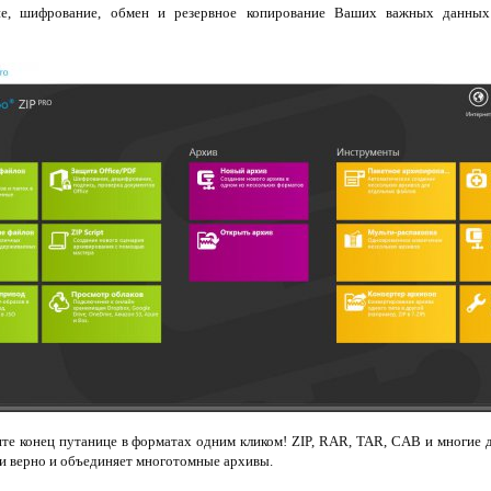
е, шифрование, обмен и резервное копирование Ваших важных данн
те конец путанице в форматах одним кликом! ZIP, RAR, TAR, CAB и многие 
и верно и объединяет многотомные архивы.