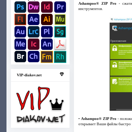
Ashampoo® ZIP Pro
- сжати
инструментов.
VIP-diakov.net
•
Ashampoo® ZIP Pro
- положи
открывает Ваши файлы быстро 