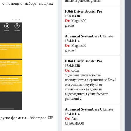
funciona perfecto, gracias!
ых с помощью набора мощных
IObit Driver Booster Pro
13.6.0.438
От:
Magnus99
gracias
Advanced SystemCare Ultimate
18.4.0.114
От:
Magnus99
gracias!
IObit Driver Booster Pro
13.6.0.438
От:
coliza
У данной проги есть два
преимущества в сравнении с Easy.1
она отличает ноутбуки от
стационарных (а дрова на
видеоадаптеры у них бывают
разными) 2
Advanced SystemCare Ultimate
18.4.0.114
другие форматы - Ashampoo ZIP
От:
And
СПАСИБО!!