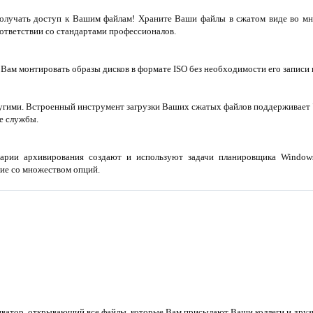
олучать доступ к Вашим файлам! Храните Ваши файлы в сжатом виде во мн
ответствии со стандартами профессионалов.
Вам монтировать образы дисков в формате ISO без необходимости его записи
гими. Встроенный инструмент загрузки Ваших сжатых файлов поддерживает "
ые службы.
арии архивирования создают и используют задачи планировщика Windows
ие со множеством опций.
атор, открывающий все файлы, которые Вам присылают Ваши коллеги и друзья