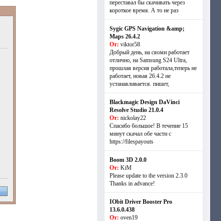
переставал бы скачивать через
короткое время. А то не раз
Sygic GPS Navigation &amp;
Maps 26.4.2
От:
viktor58
Добрый день, на сяоми работает
отлично, на Samsung S24 Ultra,
прошлая версия работала,теперь не
работает, новая 26.4.2 не
устанавливается. пишет,
Blackmagic Design DaVinci
Resolve Studio 21.0.4
От:
nickolay22
Спасибо большое! В течение 15
минут скачал обе части с
https://filespayouts
Boom 3D 2.0.0
От:
KiM
Please update to the version 2.3.0
Thanks in advance!
IObit Driver Booster Pro
13.6.0.438
От:
oven19