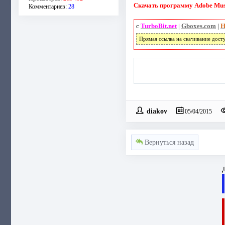
Скачать программу Adobe Muse
Комментариев:
28
с
TurboBit.net
|
Gboxes.com
|
H
Прямая ссылка на скачивание дост
diakov
05/04/2015
Вернуться назад
Д