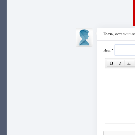
Гость
, оставишь 
Имя:
*