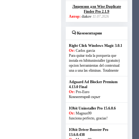
Лицензия для Wise Duplicate
Finder Pro 2.1.9
Автор:
diakov
11.07.2026
Комментарии
Right Click Windows Magic 3.0.1
От:
Carlos garcia
Para quitar toda la porqueria que
instala en hibituninstaller (gratuito)
opcion herramientas del contextual
una a una las eliminas. Totalmente
Adguard Ad Blocker Premium
4.13.0 Final
От:
Pro-Euro
Комментарий скрыт
IObit Uninstaller Pro 15.6.0.6
От:
Magnus99
funciona perfecto, gracias!
IObit Driver Booster Pro
13.6.0.438