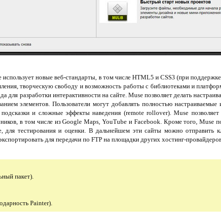
использует новые веб-стандарты, в том числе HTML5 и CSS3 (при поддержке 
мления, творческую свободу и возможность работы с библиотеками и платфо
да для разработки интерактивности на сайте. Muse позволяет делать настраи
ванием элементов. Пользователи могут добавлять полностью настраиваемые 
подсказки и сложные эффекты наведения (remote rollover). Muse позволяет
иков, в том числе из Google Maps, YouTube и Facebook. Кроме того, Muse п
, для тестирования и оценки. В дальнейшем эти сайты можно отправить к
 экспортировать для передачи по FTP на площадки других хостинг-провайдеров
ьный пакет).
одарность Painter).