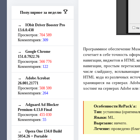
Популярное за неделю
→
IObit Driver Booster Pro
13.6.0.438
Просмотров:
704 589
Комментариев:
309
Программное обеспечение Muse 
→
Google Chrome
сочетает в себе точность офор
151.0.7922.76
навигации, виджетов и HTML ко
Просмотров:
566 776
навигации, простым перетаски
Комментариев:
122
числе слайдшоу, всплывающие 
HTML кода из различных источн
→
Adobe Acrobat
хранящиеся на серверах Adobe
26.001.21771
Просмотров:
508 599
хостинг на серверах Adobe или
Комментариев:
264
→
Adguard Ad Blocker
Особенности RePack'a:
Premium 4.13.0 Final
Тип:
установка (оригинал
Просмотров:
455 030
Языки:
ML.
Комментариев:
55
Вырезано:
ничего.
Лечение:
проведено (благ
→
Opera One 134.0 Build
5954.26 + Portable