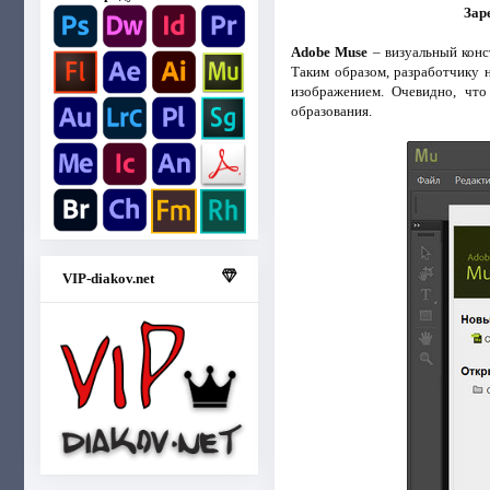
Зар
Adobe Muse
– визуальный конс
Таким образом, разработчику н
изображением. Очевидно, что
образования.
VIP-diakov.net