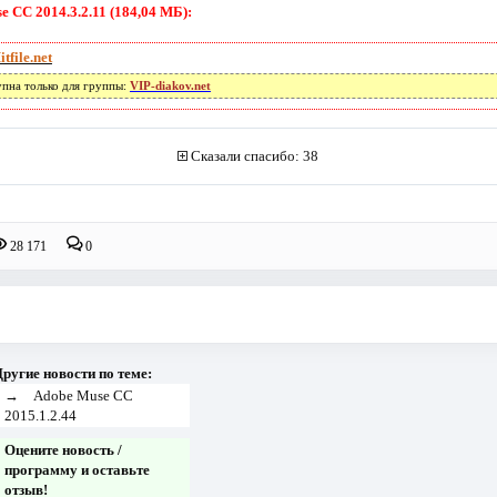
 CC 2014.3.2.11 (184,04 МБ):
itfile.net
упна только для группы:
VIP-diakov.net
Сказали спасибо: 38
28 171
0
ругие новости по теме:
→
Adobe Muse CC
2015.1.2.44
Оцените новость /
программу и оставьте
отзыв!