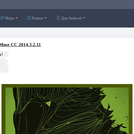
Игры
Разное
Для Android
Muse CC 2014.3.2.11
у!