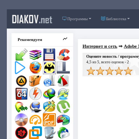
DIAKOV
.net
Программы
Библиотека
Рекомендуем
Интернет и сеть
⇒
Adobe 
Оцените новость / программ
4,5
из 5, всего оценок -
2