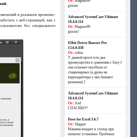
От:
Magnus99
кий.
gracias
менений в реальном времени».
Advanced SystemCare Ultimate
аботать с веб-страницей, как с
18.4.0.114
ользователю без специального
От:
Magnus99
gracias!
IObit Driver Booster Pro
13.6.0.438
От:
coliza
У данной проги есть два
преимущества в сравнении с Easy.1
она отличает ноутбуки от
стационарных (а дрова на
видеоадаптеры у них бывают
разными) 2
Advanced SystemCare Ultimate
18.4.0.114
От:
And
СПАСИБО!!
Dose for Excel 3.6.7
От:
Skipper
Машина впадает в ступор при
попытке установки. Пробовал