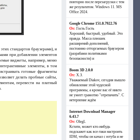
повторно после перезагрузки с тем
же результатом. Windows 11. MS
Offiсe 2024.
Google Chrome 151.0.7922.76
От:
Гость Гость
Хороший, быстрый, удобный. Это
правда. Масса плюшек
расширений-дополнений,
постоянно отторгаемых браузером
этих стандартов браузерами), и
(разрабами политиками
рмами при добавлении элементов
безопасности) и
ваемые виджеты, например, меню
интерактивные элементы, в том
Boom 3D 2.0.0
 встраивать готовые фрагменты
От:
Х.З.
озволяет делать пробные сайты,
Уважаемый Diakov, сегодня вышло
лиентам, перевести на платный
обновление этой чудесной
.
программы, а кроме вас её никто
не умеет грамотно "отрепачить". С
нетерпение ждём
Internet Download Manager
6.43.7
От:
OlegL
Кстати, может кто-нибудь
подскажет как все-таки настроить
IDM, чтобы он качал с ютуба и не