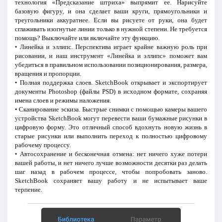
технология «Предсказание штриха» выпрямит ее. Нарисуйте
базовую фигуру, и она сделает ваши круги, прямоугольники и
треугольники аккуратнее. Если вы рисуете от руки, она будет
сглаживать изогнутые линии только в нужной степени. Не требуется
помощь? Выключайте или включайте эту функцию.
• Линейка и эллипс. Перспектива играет крайне важную роль при
рисовании, и наш инструмент «Линейка и эллипс» поможет вам
убедиться в правильном использовании позиционирования, размера,
вращения и пропорции.
• Полная поддержка слоев. SketchBook открывает и экспортирует
документы Photoshop (файлы PSD) в исходном формате, сохраняя
имена слоев и режимы наложения.
• Сканирование эскиза. Быстрые снимки с помощью камеры вашего
устройства SketchBook могут перевести ваши бумажные рисунки в
цифровую форму. Это отличный способ вдохнуть новую жизнь в
старые рисунки или выполнить переход к полностью цифровому
рабочему процессу.
• Автосохранение и бесконечная отмена: нет ничего хуже потери
вашей работы, и нет ничего лучше возможности десятки раз делать
шаг назад в рабочем процессе, чтобы попробовать заново.
SketchBook сохраняет вашу работу и не испытывает ваше
терпение.