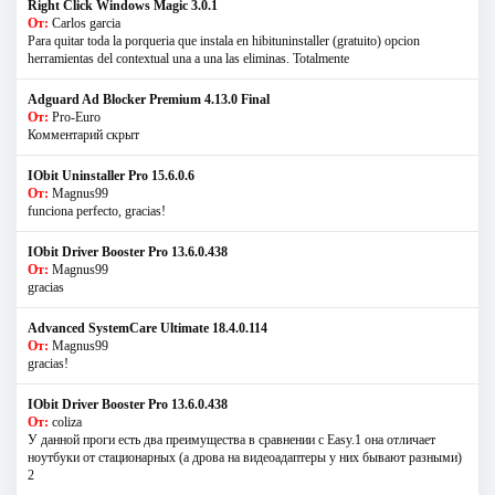
Right Click Windows Magic 3.0.1
От:
Carlos garcia
Para quitar toda la porqueria que instala en hibituninstaller (gratuito) opcion
herramientas del contextual una a una las eliminas. Totalmente
Adguard Ad Blocker Premium 4.13.0 Final
От:
Pro-Euro
Комментарий скрыт
IObit Uninstaller Pro 15.6.0.6
От:
Magnus99
funciona perfecto, gracias!
IObit Driver Booster Pro 13.6.0.438
От:
Magnus99
gracias
Advanced SystemCare Ultimate 18.4.0.114
От:
Magnus99
gracias!
IObit Driver Booster Pro 13.6.0.438
От:
coliza
У данной проги есть два преимущества в сравнении с Easy.1 она отличает
ноутбуки от стационарных (а дрова на видеоадаптеры у них бывают разными)
2