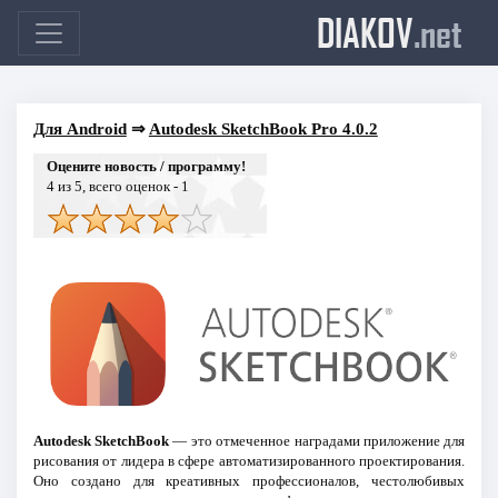
DIAKOV
.net
Для Android
⇒
Autodesk SketchBook Pro 4.0.2
Оцените новость / программу!
4
из 5, всего оценок -
1
Autodesk SketchBook
— это отмеченное наградами приложение для
рисования от лидера в сфере автоматизированного проектирования.
Оно создано для креативных профессионалов, честолюбивых