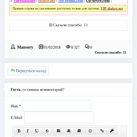
с
TurboBit.net
|
Hitfile.net
|
Not found.com
|
Up-4ever.com
|
Прямая ссылка на скачивание доступна только для группы:
VIP-diakov.net
Сказали спасибо: 11
Mansory
01/02/2018
8 327
0
Сказали спасибо: 11
Вернуться назад
Гость
, оставишь комментарий?
Имя:
*
E-Mail: