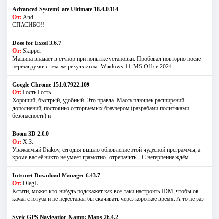
Advanced SystemCare Ultimate 18.4.0.114
От:
And
СПАСИБО!!
Dose for Excel 3.6.7
От:
Skipper
Машина впадает в ступор при попытке установки. Пробовал повторно после
перезагрузки с тем же результатом. Windows 11. MS Offiсe 2024.
Google Chrome 151.0.7922.109
От:
Гость Гость
Хороший, быстрый, удобный. Это правда. Масса плюшек расширений-
дополнений, постоянно отторгаемых браузером (разрабами политиками
безопасности) и
Boom 3D 2.0.0
От:
Х.З.
Уважаемый Diakov, сегодня вышло обновление этой чудесной программы, а
кроме вас её никто не умеет грамотно "отрепачить". С нетерпение ждём
Internet Download Manager 6.43.7
От:
OlegL
Кстати, может кто-нибудь подскажет как все-таки настроить IDM, чтобы он
качал с ютуба и не переставал бы скачивать через короткое время. А то не раз
Sygic GPS Navigation &amp; Maps 26.4.2