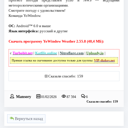
Прогноз погоды представлен yr.no и NWS — ведущими
метеорологическими организациями.
Смотрите погоду с удовольствием!
Команда YoWindow.
ОС:
Android™ 6.0 и выше
Язык интерфейса:
русский и другие
Скачать программу YoWindow Weather 2.55.8 (48,4 МБ):
с
Turbobit.net
|
Katfile.online
|
Nitroflare.com
|
Uploady.io
|
Прямая ссылка на скачивание доступна только для группы:
VIP-diakov.net
Сказали спасибо: 159
Mansory
01/02/2026
87 594
6
Сказали спасибо: 159
Вернуться назад