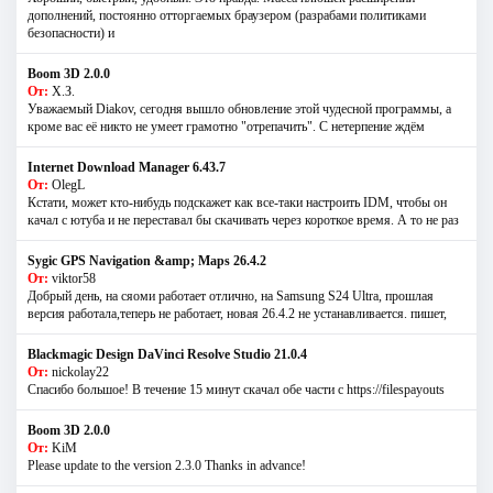
дополнений, постоянно отторгаемых браузером (разрабами политиками
безопасности) и
Boom 3D 2.0.0
От:
Х.З.
Уважаемый Diakov, сегодня вышло обновление этой чудесной программы, а
кроме вас её никто не умеет грамотно "отрепачить". С нетерпение ждём
Internet Download Manager 6.43.7
От:
OlegL
Кстати, может кто-нибудь подскажет как все-таки настроить IDM, чтобы он
качал с ютуба и не переставал бы скачивать через короткое время. А то не раз
Sygic GPS Navigation &amp; Maps 26.4.2
От:
viktor58
Добрый день, на сяоми работает отлично, на Samsung S24 Ultra, прошлая
версия работала,теперь не работает, новая 26.4.2 не устанавливается. пишет,
Blackmagic Design DaVinci Resolve Studio 21.0.4
От:
nickolay22
Спасибо большое! В течение 15 минут скачал обе части с https://filespayouts
Boom 3D 2.0.0
От:
KiM
Please update to the version 2.3.0 Thanks in advance!