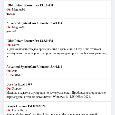
IObit Driver Booster Pro 13.6.0.438
От:
Magnus99
gracias
Advanced SystemCare Ultimate 18.4.0.114
От:
Magnus99
gracias!
IObit Driver Booster Pro 13.6.0.438
От:
coliza
У данной проги есть два преимущества в сравнении с Easy.1 она отличает
ноутбуки от стационарных (а дрова на видеоадаптеры у них бывают разными)
2
Advanced SystemCare Ultimate 18.4.0.114
От:
And
СПАСИБО!!
Dose for Excel 3.6.7
От:
Skipper
Машина впадает в ступор при попытке установки. Пробовал повторно после
перезагрузки с тем же результатом. Windows 11. MS Offiсe 2024.
Google Chrome 151.0.7922.76
От:
Гость Гость
Хороший, быстрый, удобный. Это правда. Масса плюшек расширений-