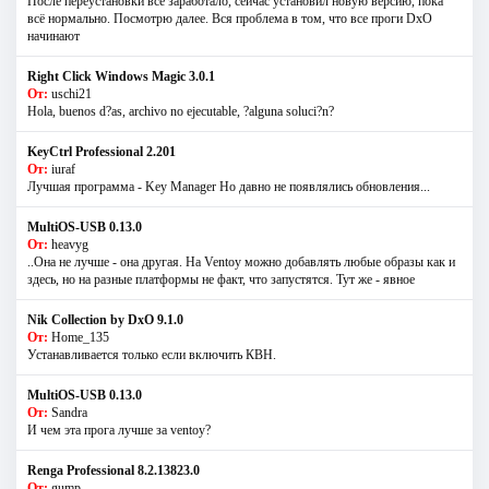
После переустановки всё заработало, сейчас установил новую версию, пока
всё нормально. Посмотрю далее. Вся проблема в том, что все проги DxO
начинают
Right Click Windows Magic 3.0.1
От:
uschi21
Hola, buenos d?as, archivo no ejecutable, ?alguna soluci?n?
KeyCtrl Professional 2.201
От:
iuraf
Лучшая программа - Key Manager Но давно не появлялись обновления...
MultiOS-USB 0.13.0
От:
heavyg
..Она не лучше - она другая. На Ventoy можно добавлять любые образы как и
здесь, но на разные платформы не факт, что запустятся. Тут же - явное
Nik Collection by DxO 9.1.0
От:
Home_135
Устанавливается только если включить КВН.
MultiOS-USB 0.13.0
От:
Sandra
И чем эта прога лучше за ventoy?
Renga Professional 8.2.13823.0
От:
gump