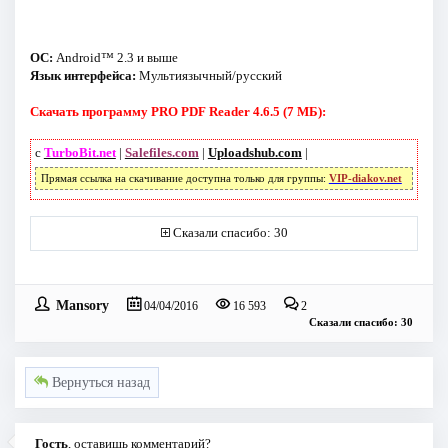
ОС:
Android™ 2.3 и выше
Язык интерфейса:
Мультиязычный/русский
Скачать программу PRO PDF Reader 4.6.5 (7 МБ):
с
TurboBit.net
|
Salefiles.com
|
Uploadshub.com
|
Прямая ссылка на скачивание доступна только для группы:
VIP-diakov.net
Сказали спасибо: 30
Mansory
04/04/2016
16 593
2
Сказали спасибо: 30
Вернуться назад
Гость
, оставишь комментарий?