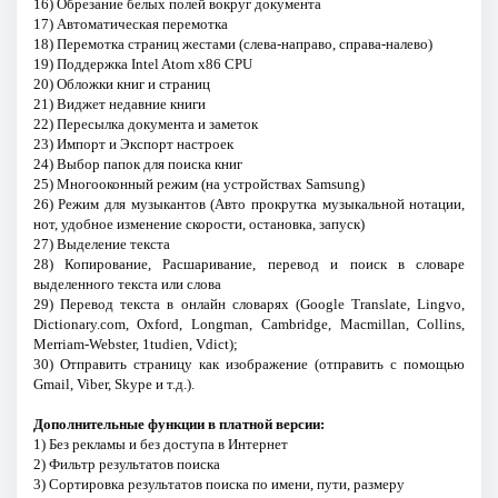
16) Обрезание белых полей вокруг документа
17) Автоматическая перемотка
18) Перемотка страниц жестами (слева-направо, справа-налево)
19) Поддержка Intel Atom x86 CPU
20) Обложки книг и страниц
21) Виджет недавние книги
22) Пересылка документа и заметок
23) Импорт и Экспорт настроек
24) Выбор папок для поиcка книг
25) Многооконный режим (на устройствах Samsung)
26) Режим для музыкантов (Авто прокрутка музыкальной нотации,
нот, удобное изменение скорости, остановка, запуск)
27) Выделение текста
28) Копирование, Расшаривание, перевод и поиск в словаре
выделенного текста или слова
29) Перевод текста в онлайн словарях (Google Translate, Lingvo,
Dictionary.com, Oxford, Longman, Cambridge, Macmillan, Collins,
Merriam-Webster, 1tudien, Vdict);
30) Отправить страницу как изображение (отправить с помощью
Gmail, Viber, Skype и т.д.).
Дополнительные функции в платной версии:
1) Без рекламы и без доступа в Интернет
2) Фильтр результатов поиска
3) Сортировка результатов поиска по имени, пути, размеру