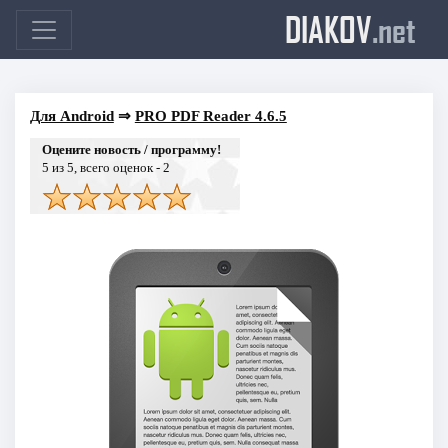
DIAKOV
.net
Для Android
⇒
PRO PDF Reader 4.6.5
Оцените новость / программу!
5
из 5, всего оценок -
2