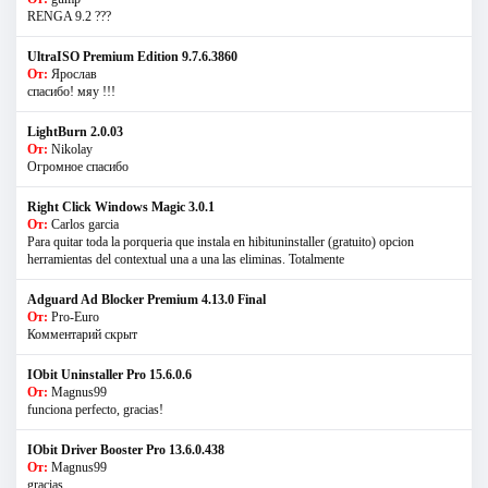
RENGA 9.2 ???
UltraISO Premium Edition 9.7.6.3860
От:
Ярослав
спасибо! мяу !!!
LightBurn 2.0.03
От:
Nikolay
Огромное спасибо
Right Click Windows Magic 3.0.1
От:
Carlos garcia
Para quitar toda la porqueria que instala en hibituninstaller (gratuito) opcion
herramientas del contextual una a una las eliminas. Totalmente
Adguard Ad Blocker Premium 4.13.0 Final
От:
Pro-Euro
Комментарий скрыт
IObit Uninstaller Pro 15.6.0.6
От:
Magnus99
funciona perfecto, gracias!
IObit Driver Booster Pro 13.6.0.438
От:
Magnus99
gracias