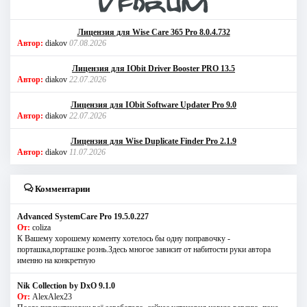
Лицензия для Wise Care 365 Pro 8.0.4.732
Автор:
diakov
07.08.2026
Лицензия для IObit Driver Booster PRO 13.5
Автор:
diakov
22.07.2026
Лицензия для IObit Software Updater Pro 9.0
Автор:
diakov
22.07.2026
Лицензия для Wise Duplicate Finder Pro 2.1.9
Автор:
diakov
11.07.2026
Комментарии
Advanced SystemCare Pro 19.5.0.227
От:
coliza
К Вашему хорошему коменту хотелось бы одну поправочку -
порташка,порташке рознь.Здесь многое зависит от набитости руки автора
именно на конкретную
Nik Collection by DxO 9.1.0
От:
AlexAlex23