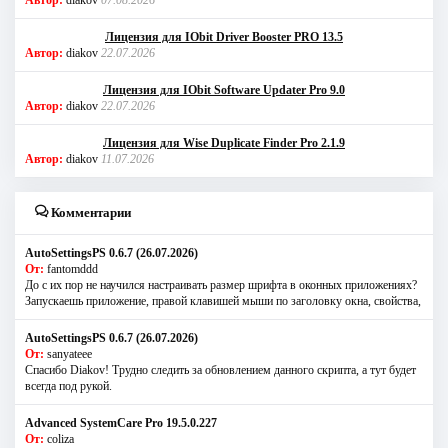
Лицензия для IObit Driver Booster PRO 13.5
Автор:
diakov
22.07.2026
Лицензия для IObit Software Updater Pro 9.0
Автор:
diakov
22.07.2026
Лицензия для Wise Duplicate Finder Pro 2.1.9
Автор:
diakov
11.07.2026
Комментарии
AutoSettingsPS 0.6.7 (26.07.2026)
От:
fantomddd
До с их пор не научился настраивать размер шрифта в оконных приложениях?
Запускаешь приложение, правой клавишей мыши по заголовку окна, свойства,
AutoSettingsPS 0.6.7 (26.07.2026)
От:
sanyateee
Спасибо Diakov! Трудно следить за обновлением данного скрипта, а тут будет
всегда под рукой.
Advanced SystemCare Pro 19.5.0.227
От:
coliza