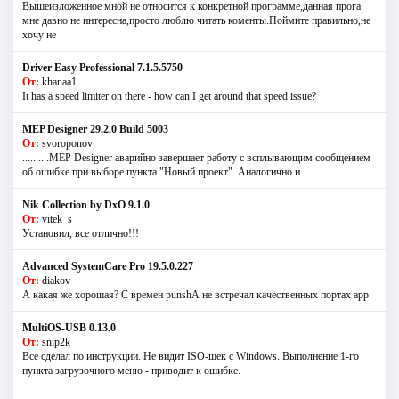
Вышеизложенное мной не относится к конкретной программе,данная прога
мне давно не интересна,просто люблю читать коменты.Поймите правильно,не
хочу не
Driver Easy Professional 7.1.5.5750
От:
khanaa1
It has a speed limiter on there - how can I get around that speed issue?
MEP Designer 29.2.0 Build 5003
От:
svoroponov
..........MEP Designer аварийно завершает работу с всплывающим сообщением
об ошибке при выборе пункта "Новый проект". Аналогично и
Nik Collection by DxO 9.1.0
От:
vitek_s
Установил, все отлично!!!
Advanced SystemCare Pro 19.5.0.227
От:
diakov
А какая же хорошая? С времен punshА не встречал качественных портах app
MultiOS-USB 0.13.0
От:
snip2k
Все сделал по инструкции. Не видит ISO-шек с Windows. Выполнение 1-го
пункта загрузочного меню - приводит к ошибке.