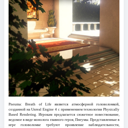
Pneuma: Breath of Life является атмосферной головоломкой,
созданной на Unreal Engine 4 с применением технологии Physically
Based Rendering. Игрокам предлагается сюжетное повествование,
ведомое в виде монолога главного героя, Пнеумы. Представленные в
игре головоломке требуют проявление наблюдательности,