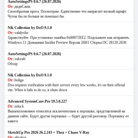
AutoSettingsPS 0.6.7 (26.07.2026)
От:
дядяСаша
Своеобразная прога. Посмотрим. Единственно что напрягает мелкий шрифт.
Чуток бы по больше не помешал бы.
Nik Collection by DxO 9.1.0
От:
valalysha
Здравствуйте. При установке ошибка 0х80072EE2. Подскажите как исправить.
Windows 11 Домашняя Insider Preview Версия 26H1 Сборка ОС 28120.2630
AutoSettingsPS 0.6.7 (26.07.2026)
От:
valcraft
Обзор
Nik Collection by DxO 9.1.0
От:
boliga
Dxo requires verification with their servers every few weeks, it's on their official
site. When it fails to do so, it shuts down
Advanced SystemCare Pro 19.5.0.227
От:
zeka.k
Вышеизложенное относится исключительно к порташке, представленной на
данном сайте. Будут другие порташки — будет другой разговор. Порташку от
какого
SketchUp Pro 2026 26.2.243 + Thea + Chaos V-Ray
От:
alivakos