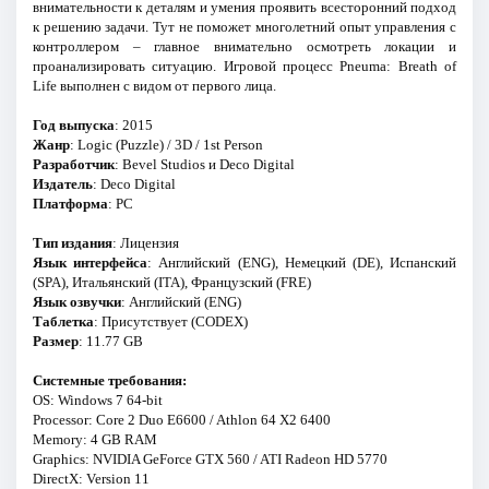
внимательности к деталям и умения проявить всесторонний подход
к решению задачи. Тут не поможет многолетний опыт управления с
контроллером – главное внимательно осмотреть локации и
проанализировать ситуацию. Игровой процесс Pneuma: Breath of
Life выполнен с видом от первого лица.
Год выпуска
: 2015
Жанр
: Logic (Puzzle) / 3D / 1st Person
Разработчик
: Bevel Studios и Deco Digital
Издатель
: Deco Digital
Платформа
: PC
Тип издания
: Лицензия
Язык интерфейса
: Английский (ENG), Немецкий (DE), Испанский
(SPA), Итальянский (ITA), Французский (FRE)
Язык озвучки
: Английский (ENG)
Таблетка
: Присутствует (CODEX)
Размер
: 11.77 GB
Системные требования:
OS: Windows 7 64-bit
Processor: Core 2 Duo E6600 / Athlon 64 X2 6400
Memory: 4 GB RAM
Graphics: NVIDIA GeForce GTX 560 / ATI Radeon HD 5770
DirectX: Version 11