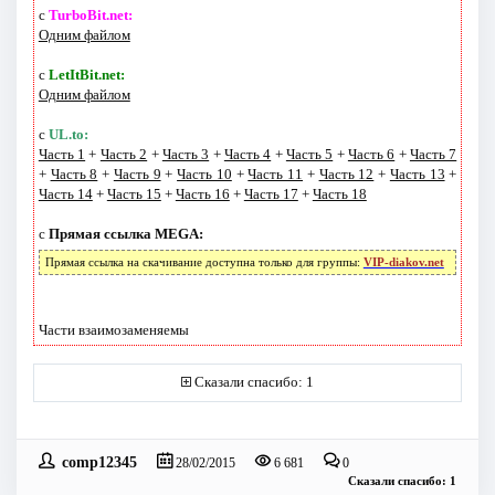
с
TurboBit.net:
Одним файлом
с
LetItBit.net:
Одним файлом
с
UL.to:
Часть 1
+
Часть 2
+
Часть 3
+
Часть 4
+
Часть 5
+
Часть 6
+
Часть 7
+
Часть 8
+
Часть 9
+
Часть 10
+
Часть 11
+
Часть 12
+
Часть 13
+
Часть 14
+
Часть 15
+
Часть 16
+
Часть 17
+
Часть 18
с
Прямая ссылка MEGA:
Прямая ссылка на скачивание доступна только для группы:
VIP-diakov.net
Части взаимозаменяемы
Сказали спасибо: 1
comp12345
28/02/2015
6 681
0
Сказали спасибо: 1