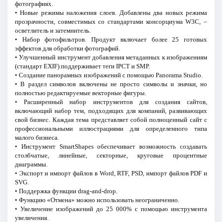
фотографиях.
• Новые режимы наложения слоев. Добавлены два новых режима
прозрачности, совместимых со стандартами консорциума W3C, –
осветлитель и затемнитель.
• Набор фотофильтров. Продукт включает более 25 готовых
эффектов для обработки фотографий.
• Улучшенный инструмент добавления метаданных к изображениям
(стандарт EXIF) поддерживает теги IPCT и SMP.
• Создание панорамных изображений с помощью Panorama Studio.
• В раздел символов включены не просто символы и значки, но
полностью редактируемые векторные фигуры.
• Расширенный набор инструментов для создания сайтов,
включающий набор тем, подходящих для компаний, развивающих
свой бизнес. Каждая тема представляет собой полноценный сайт с
профессиональными иллюстрациями для определенного типа
малого бизнеса.
• Инструмент SmartShapes обеспечивает возможность создавать
столбчатые, линейные, секторные, круговые процентные
диаграммы.
• Экспорт и импорт файлов в Word, RTF, PSD, импорт файлов PDF и
SVG.
• Поддержка функции drag-and-drop.
• Функцию «Отмена» можно использовать неограниченно.
• Увеличение изображений до 25 000% с помощью инструмента
увеличения.