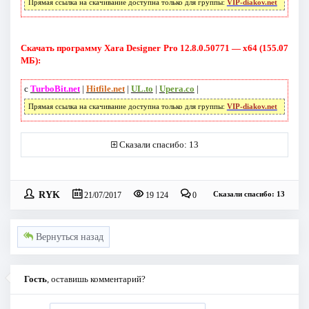
Прямая ссылка на скачивание доступна только для группы:
VIP-diakov.net
Скачать программу Xara Designer Pro 12.8.0.50771 — x64 (155.07
МБ):
с
TurboBit.net
|
Hitfile.net
|
UL.to
|
Upera.co
|
Прямая ссылка на скачивание доступна только для группы:
VIP-diakov.net
Сказали спасибо: 13
RYK
Сказали спасибо: 13
21/07/2017
19 124
0
Вернуться назад
Гость
, оставишь комментарий?