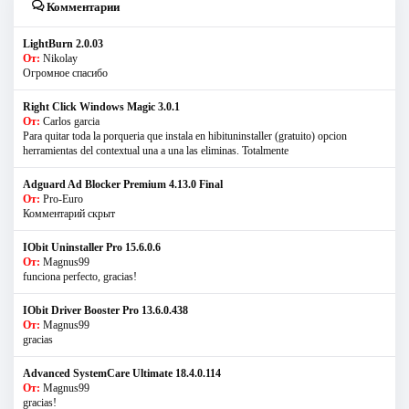
Комментарии
LightBurn 2.0.03
От:
Nikolay
Огромное спасибо
Right Click Windows Magic 3.0.1
От:
Carlos garcia
Para quitar toda la porqueria que instala en hibituninstaller (gratuito) opcion
herramientas del contextual una a una las eliminas. Totalmente
Adguard Ad Blocker Premium 4.13.0 Final
От:
Pro-Euro
Комментарий скрыт
IObit Uninstaller Pro 15.6.0.6
От:
Magnus99
funciona perfecto, gracias!
IObit Driver Booster Pro 13.6.0.438
От:
Magnus99
gracias
Advanced SystemCare Ultimate 18.4.0.114
От:
Magnus99
gracias!