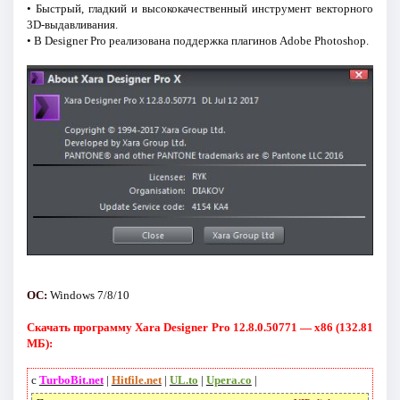
• Быстрый, гладкий и высококачественный инструмент векторного
3D-выдавливания.
• В Designer Pro реализована поддержка плагинов Adobe Photoshop.
ОС:
Windows 7/8/10
Скачать программу Xara Designer Pro 12.8.0.50771 — x86 (132.81
МБ):
с
TurboBit.net
|
Hitfile.net
|
UL.to
|
Upera.co
|