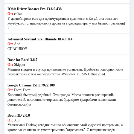
IObit Driver Booster Pro 13.6.0.438
От:
coliza
У данной проги есть два преимущества в сравнении с Easy.1 она отличает
ноутбуки от стационарных (а дрова на видеоадаптеры у них бывают разными)
2
Advanced SystemCare Ultimate 18.4.0.114
От:
And
СПАСИБО!!
Dose for Excel 3.6.7
От:
Skipper
Машина впадает в ступор при попытке установки. Пробовал повторно после
перезагрузки с тем же результатом. Windows 11. MS Offiсe 2024.
Google Chrome 151.0.7922.109
От:
Гость Гость
Хороший, быстрый, удобный. Это правда. Масса плюшек расширений-
дополнений, постоянно отторгаемых браузером (разрабами политиками
безопасности) и
Boom 3D 2.0.0
От:
Х.З.
Уважаемый Diakov, сегодня вышло обновление этой чудесной программы, а
кроме вас её никто не умеет грамотно "отрепачить". С нетерпение ждём