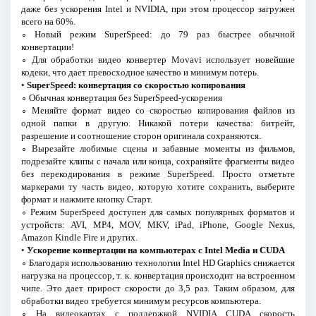
даже без ускорения Intel и NVIDIA, при этом процессор загружен
всего на 60%.
∘ Новый режим SuperSpeed: до 79 раз быстрее обычной
конвертации!
∘ Для обработки видео конвертер Movavi использует новейшие
кодеки, что дает превосходное качество и минимум потерь.
•
SuperSpeed: конвертация со скоростью копирования
∘ Обычная конвертация без SuperSpeed-ускорения
∘ Меняйте формат видео со скоростью копирования файлов из
одной папки в другую. Никакой потери качества: битрейт,
разрешение и соотношение сторон оригинала сохраняются.
∘ Вырезайте любимые сцены и забавные моменты из фильмов,
подрезайте клипы с начала или конца, сохраняйте фрагменты видео
без перекодирования в режиме SuperSpeed. Просто отметьте
маркерами ту часть видео, которую хотите сохранить, выберите
формат и нажмите кнопку Старт.
∘ Режим SuperSpeed доступен для самых популярных форматов и
устройств: AVI, MP4, MOV, MKV, iPad, iPhone, Google Nexus,
Amazon Kindle Fire и других.
•
Ускорение конвертации на компьютерах с Intel Media и CUDA
∘ Благодаря использованию технологии Intel HD Graphics снижается
нагрузка на процессор, т. к. конвертация происходит на встроенном
чипе. Это дает прирост скорости до 3,5 раз. Таким образом, для
обработки видео требуется минимум ресурсов компьютера.
∘ На видеокартах с поддержкой NVIDIA CUDA скорость