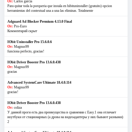
От:
Carlos garcia
Para quitar toda la porqueria que instala en hibituninstaller (gratuito) opcion
herramientas del contextual una a una las eliminas. Totalmente
Adguard Ad Blocker Premium 4.13.0 Final
От:
Pro-Euro
Комментарий скрыт
IObit Uninstaller Pro 15.6.0.6
От:
Magnus99
funciona perfecto, gracias!
IObit Driver Booster Pro 13.6.0.438
От:
Magnus99
gracias
Advanced SystemCare Ultimate 18.4.0.114
От:
Magnus99
gracias!
IObit Driver Booster Pro 13.6.0.438
От:
coliza
У данной проги есть два преимущества в сравнении с Easy.1 она отличает
ноутбуки от стационарных (а дрова на видеоадаптеры у них бывают разными)
2