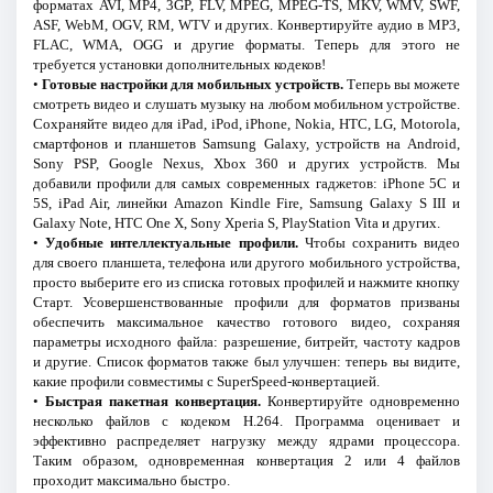
форматах AVI, MP4, 3GP, FLV, MPEG, MPEG-TS, MKV, WMV, SWF,
ASF, WebM, OGV, RM, WTV и других. Конвертируйте аудио в MP3,
FLAC, WMA, OGG и другие форматы. Теперь для этого не
требуется установки дополнительных кодеков!
•
Готовые настройки для мобильных устройств.
Теперь вы можете
смотреть видео и слушать музыку на любом мобильном устройстве.
Сохраняйте видео для iPad, iPod, iPhone, Nokia, HTC, LG, Motorola,
смартфонов и планшетов Samsung Galaxy, устройств на Android,
Sony PSP, Google Nexus, Xbox 360 и других устройств. Мы
добавили профили для самых современных гаджетов: iPhone 5C и
5S, iPad Air, линейки Amazon Kindle Fire, Samsung Galaxy S III и
Galaxy Note, HTC One X, Sony Xperia S, PlayStation Vita и других.
•
Удобные интеллектуальные профили.
Чтобы сохранить видео
для своего планшета, телефона или другого мобильного устройства,
просто выберите его из списка готовых профилей и нажмите кнопку
Старт. Усовершенствованные профили для форматов призваны
обеспечить максимальное качество готового видео, сохраняя
параметры исходного файла: разрешение, битрейт, частоту кадров
и другие. Список форматов также был улучшен: теперь вы видите,
какие профили совместимы с SuperSpeed-конвертацией.
•
Быстрая пакетная конвертация.
Конвертируйте одновременно
несколько файлов с кодеком H.264. Программа оценивает и
эффективно распределяет нагрузку между ядрами процессора.
Таким образом, одновременная конвертация 2 или 4 файлов
проходит максимально быстро.