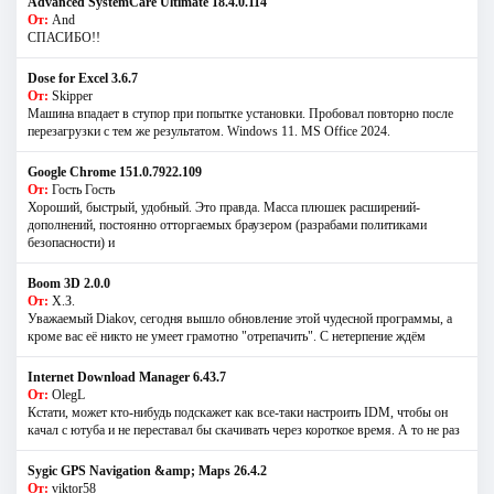
Advanced SystemCare Ultimate 18.4.0.114
От:
And
СПАСИБО!!
Dose for Excel 3.6.7
От:
Skipper
Машина впадает в ступор при попытке установки. Пробовал повторно после
перезагрузки с тем же результатом. Windows 11. MS Offiсe 2024.
Google Chrome 151.0.7922.109
От:
Гость Гость
Хороший, быстрый, удобный. Это правда. Масса плюшек расширений-
дополнений, постоянно отторгаемых браузером (разрабами политиками
безопасности) и
Boom 3D 2.0.0
От:
Х.З.
Уважаемый Diakov, сегодня вышло обновление этой чудесной программы, а
кроме вас её никто не умеет грамотно "отрепачить". С нетерпение ждём
Internet Download Manager 6.43.7
От:
OlegL
Кстати, может кто-нибудь подскажет как все-таки настроить IDM, чтобы он
качал с ютуба и не переставал бы скачивать через короткое время. А то не раз
Sygic GPS Navigation &amp; Maps 26.4.2
От:
viktor58