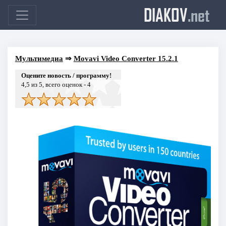
DIAKOV
.net
Мультимедиа
⇒
Movavi Video Converter 15.2.1
Оцените новость / программу!
4,5
из 5, всего оценок -
4