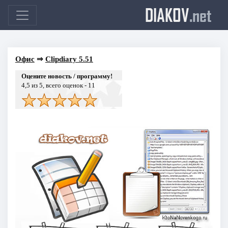
DIAKOV
.net
Офис
⇒
Clipdiary 5.51
Оцените новость / программу!
4,5
из 5, всего оценок -
11