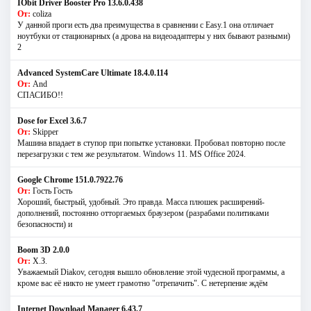
IObit Driver Booster Pro 13.6.0.438
От:
coliza
У данной проги есть два преимущества в сравнении с Easy.1 она отличает
ноутбуки от стационарных (а дрова на видеоадаптеры у них бывают разными)
2
Advanced SystemCare Ultimate 18.4.0.114
От:
And
СПАСИБО!!
Dose for Excel 3.6.7
От:
Skipper
Машина впадает в ступор при попытке установки. Пробовал повторно после
перезагрузки с тем же результатом. Windows 11. MS Offiсe 2024.
Google Chrome 151.0.7922.76
От:
Гость Гость
Хороший, быстрый, удобный. Это правда. Масса плюшек расширений-
дополнений, постоянно отторгаемых браузером (разрабами политиками
безопасности) и
Boom 3D 2.0.0
От:
Х.З.
Уважаемый Diakov, сегодня вышло обновление этой чудесной программы, а
кроме вас её никто не умеет грамотно "отрепачить". С нетерпение ждём
Internet Download Manager 6.43.7