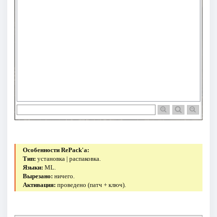
Особенности RePack'a:
Тип:
установка | распаковка.
Языки:
ML.
Вырезано:
ничего.
Активация:
проведено (патч + ключ).