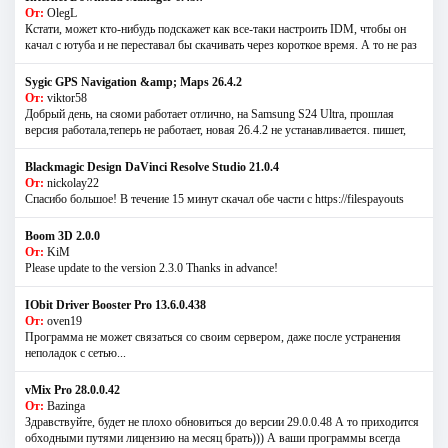
От:
OlegL
Кстати, может кто-нибудь подскажет как все-таки настроить IDM, чтобы он
качал с ютуба и не переставал бы скачивать через короткое время. А то не раз
Sygic GPS Navigation &amp; Maps 26.4.2
От:
viktor58
Добрый день, на сяоми работает отлично, на Samsung S24 Ultra, прошлая
версия работала,теперь не работает, новая 26.4.2 не устанавливается. пишет,
Blackmagic Design DaVinci Resolve Studio 21.0.4
От:
nickolay22
Спасибо большое! В течение 15 минут скачал обе части с https://filespayouts
Boom 3D 2.0.0
От:
KiM
Please update to the version 2.3.0 Thanks in advance!
IObit Driver Booster Pro 13.6.0.438
От:
oven19
Программа не может связаться со своим сервером, даже после устранения
неполадок с сетью...
vMix Pro 28.0.0.42
От:
Bazinga
Здравствуйте, будет не плохо обновиться до версии 29.0.0.48 А то приходится
обходными путями лицензию на месяц брать))) А ваши программы всегда