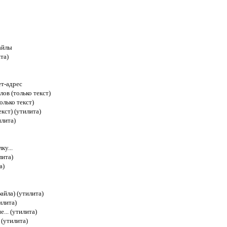
айлы
та)
ет-адрес
ов (только текст)
олько текст)
екст) (утилита)
илита)
ку...
лита)
а)
айла) (утилита)
илита)
... (утилита)
 (утилита)