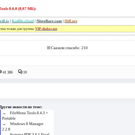
ols 8.6.0 (8,97 МБ):
rdl.io
|
Katfile.cloud
|
Nitroflare.com
|
Htfl.net
упна только для группы:
VIP-diakov.net
Сказали спасибо: 210
41 386
10
Другие новости по теме:
→
FileMenu Tools 8.4.3 +
Portable
→
Windows 8 Manager
2.2.8
→
Sumatra PDF 3.6.1 Final