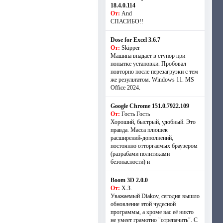
18.4.0.114
От:
And
СПАСИБО!!
Dose for Excel 3.6.7
От:
Skipper
Машина впадает в ступор при
попытке установки. Пробовал
повторно после перезагрузки с тем
же результатом. Windows 11. MS
Offiсe 2024.
Google Chrome 151.0.7922.109
От:
Гость Гость
Хороший, быстрый, удобный. Это
правда. Масса плюшек
расширений-дополнений,
постоянно отторгаемых браузером
(разрабами политиками
безопасности) и
Boom 3D 2.0.0
От:
Х.З.
Уважаемый Diakov, сегодня вышло
обновление этой чудесной
программы, а кроме вас её никто
не умеет грамотно "отрепачить". С