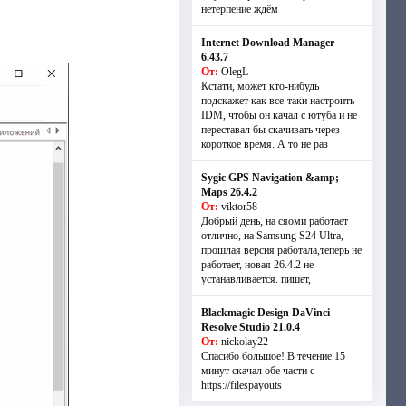
нетерпение ждём
Internet Download Manager
6.43.7
От:
OlegL
Кстати, может кто-нибудь
подскажет как все-таки настроить
IDM, чтобы он качал с ютуба и не
переставал бы скачивать через
короткое время. А то не раз
Sygic GPS Navigation &amp;
Maps 26.4.2
От:
viktor58
Добрый день, на сяоми работает
отлично, на Samsung S24 Ultra,
прошлая версия работала,теперь не
работает, новая 26.4.2 не
устанавливается. пишет,
Blackmagic Design DaVinci
Resolve Studio 21.0.4
От:
nickolay22
Спасибо большое! В течение 15
минут скачал обе части с
https://filespayouts