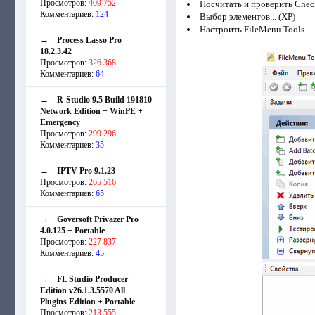
Просмотров:
409 752
Посчитать и проверить Chec
Комментариев:
124
Выбор элементов... (XP)
Настроить FileMenu Tools...
→
Process Lasso Pro
18.2.3.42
Просмотров:
326 368
Комментариев:
64
→
R-Studio 9.5 Build 191810
Network Edition + WinPE +
Emergency
Просмотров:
299 296
Комментариев:
35
→
IPTV Pro 9.1.23
Просмотров:
265 516
Комментариев:
65
→
Goversoft Privazer Pro
4.0.125 + Portable
Просмотров:
227 837
Комментариев:
45
→
FL Studio Producer
Edition v26.1.3.5570 All
Plugins Edition + Portable
Просмотров:
213 555