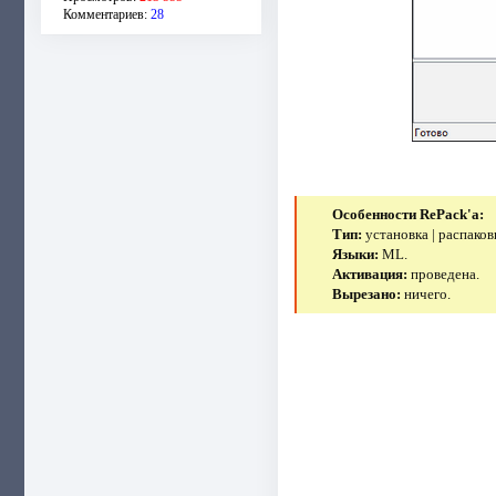
Комментариев:
28
Особенности RePack'a:
Тип:
установка | распаков
Языки:
ML.
Активация:
проведена.
Вырезано:
ничего.