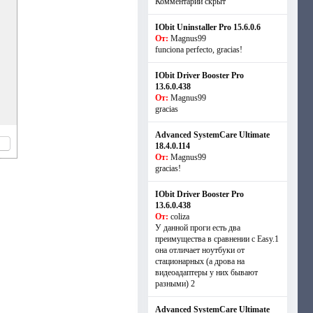
Комментарий скрыт
IObit Uninstaller Pro 15.6.0.6
От:
Magnus99
funciona perfecto, gracias!
IObit Driver Booster Pro
13.6.0.438
От:
Magnus99
gracias
Advanced SystemCare Ultimate
18.4.0.114
От:
Magnus99
gracias!
IObit Driver Booster Pro
13.6.0.438
От:
coliza
У данной проги есть два
преимущества в сравнении с Easy.1
она отличает ноутбуки от
стационарных (а дрова на
видеоадаптеры у них бывают
разными) 2
Advanced SystemCare Ultimate