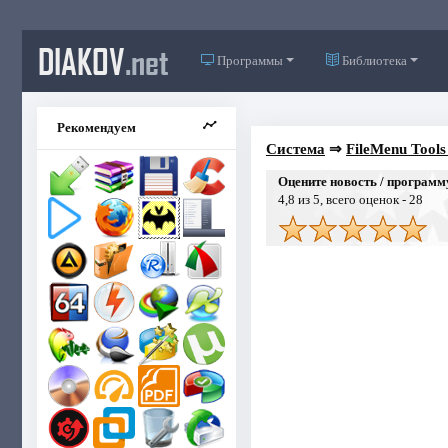
DIAKOV
.net
Программы
Библиотека
Рекомендуем
Система
⇒
FileMenu Tools 
Оцените новость / программ
4,8
из 5, всего оценок -
28