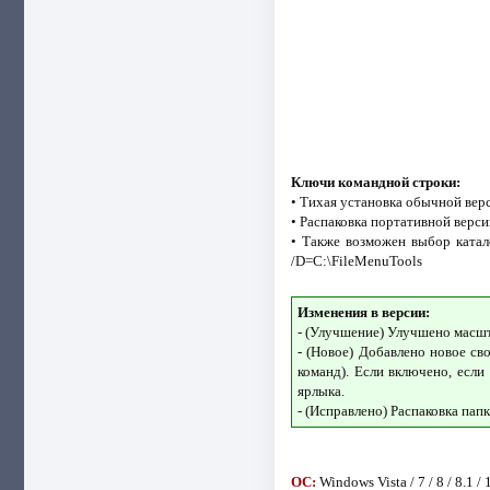
Ключи командной строки:
• Тихая установка обычной верси
• Распаковка портативной версии
• Также возможен выбор катал
/D=C:\FileMenuTools
Изменения в версии:
- (Улучшение) Улучшено масшт
- (Новое) Добавлено новое св
команд). Если включено, если
ярлыка.
- (Исправлено) Распаковка пап
ОС:
Windows Vista / 7 / 8 / 8.1 / 