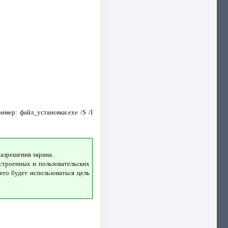
мер: файл_установки.exe /S /I
разрешения экрана.
встроенных и пользовательских
его будет использоваться цель