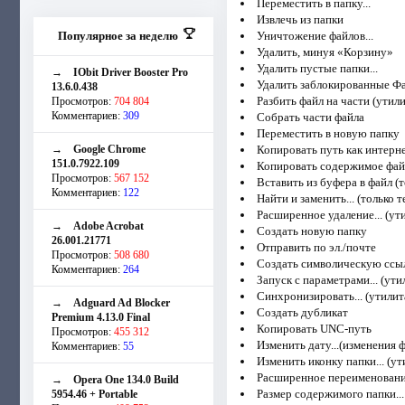
Переместить в папку...
Извлечь из папки
Популярное за неделю
Уничтожение файлов...
Удалить, минуя «Корзину»
Удалить пустые папки...
→
IObit Driver Booster Pro
Удалить заблокированные Ф
13.6.0.438
Разбить файл на части (утили
Просмотров:
704 804
Комментариев:
309
Собрать части файла
Переместить в новую папку
→
Google Chrome
Копировать путь как интерн
151.0.7922.109
Копировать содержимое файл
Просмотров:
567 152
Вставить из буфера в файл (т
Комментариев:
122
Найти и заменить... (только т
Расширенное удаление... (ут
→
Adobe Acrobat
Создать новую папку
26.001.21771
Отправить по эл./почте
Просмотров:
508 680
Создать символическую ссыл
Комментариев:
264
Запуск с параметрами... (ути
Синхронизировать... (утилит
→
Adguard Ad Blocker
Создать дубликат
Premium 4.13.0 Final
Копировать UNC-путь
Просмотров:
455 312
Изменить дату...(изменения ф
Комментариев:
55
Изменить иконку папки... (ут
Расширенное переименование
→
Opera One 134.0 Build
Размер содержимого папки...
5954.46 + Portable