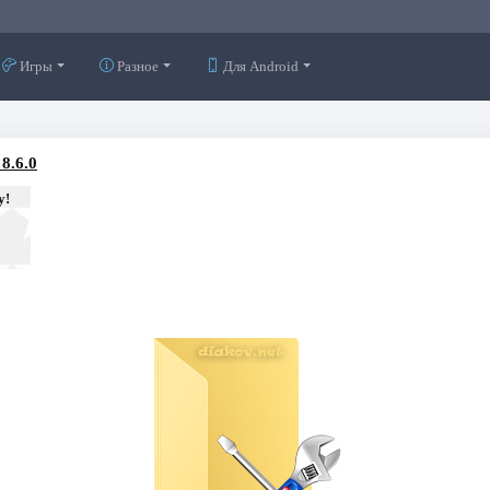
Игры
Разное
Для Android
8.6.0
у!