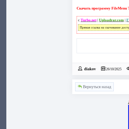
Скачать программу FileMenu To
с
Turbo.net
|
Uploadrar.com
|
F
Прямая ссылка на скачивание дост
diakov
26/10/2025
Вернуться назад