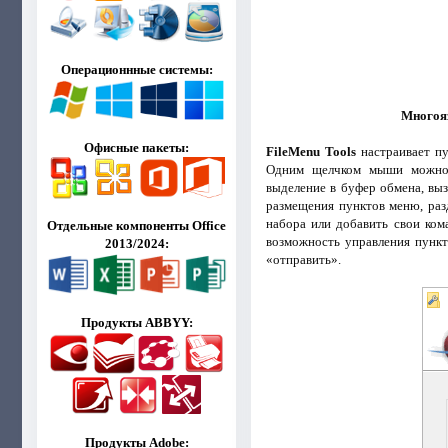
Операционнные системы:
Многояз
Офисные пакеты:
FileMenu Tools
настраивает пу
Одним щелчком мыши можно п
выделение в буфер обмена, выз
размещения пунктов меню, раз
набора или добавить свои ком
Отдельные компоненты Office
возможность управления пункт
2013/2024:
«отправить».
Продукты ABBYY:
Продукты Adobe: