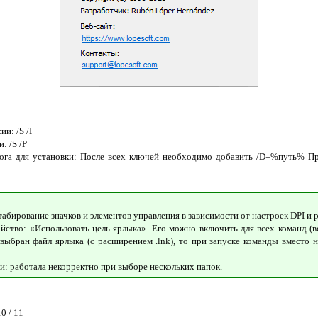
и: /S /I
: /S /P
ога для установки: После всех ключей необходимо добавить /D=%путь% При
абирование значков и элементов управления в зависимости от настроек DPI и 
ойство: «Использовать цель ярлыка». Его можно включить для всех команд (
 выбран файл ярлыка (с расширением .lnk), то при запуске команды вместо н
ки: работала некорректно при выборе нескольких папок.
10 / 11