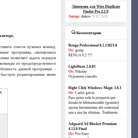
Лицензия для Wise Duplicate
Finder Pro 2.1.9
Автор:
diakov
11.07.2026
Комментарии
лляторе.
Renga Professional 8.2.13823.0
ставить список нужных команд.
От:
gump
жные программы, скопировать
RENGA 9.2 ???
рамма позволяет задать порядок
 команды из предопределенного
LightBurn 2.0.03
обенность данной программы –
От:
Nikolay
, быстрое редактирование меню
Огромное спасибо
Right Click Windows Magic 3.0.1
От:
Carlos garcia
Para quitar toda la porqueria que
instala en hibituninstaller (gratuito)
opcion herramientas del contextual
una a una las eliminas. Totalmente
Adguard Ad Blocker Premium
4.13.0 Final
От:
Pro-Euro