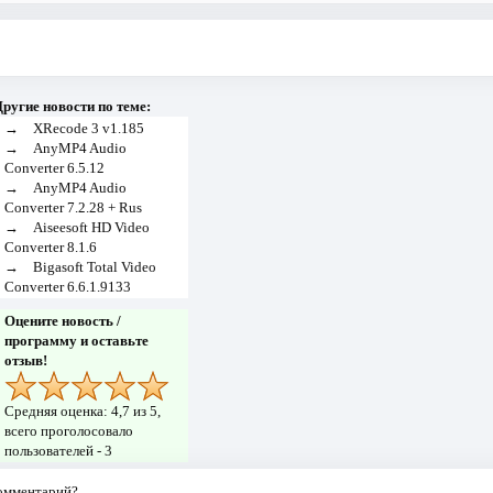
ругие новости по теме:
→
XRecode 3 v1.185
→
AnyMP4 Audio
Converter 6.5.12
→
AnyMP4 Audio
Converter 7.2.28 + Rus
→
Aiseesoft HD Video
Converter 8.1.6
→
Bigasoft Total Video
Converter 6.6.1.9133
Оцените новость /
программу и оставьте
отзыв!
Средняя оценка:
4,7
из 5,
всего проголосовало
пользователей -
3
комментарий?