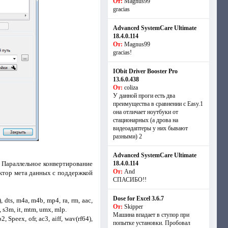
От:
Magnus99
gracias
Advanced SystemCare Ultimate
18.4.0.114
От:
Magnus99
gracias!
IObit Driver Booster Pro
13.6.0.438
От:
coliza
У данной проги есть два
преимущества в сравнении с Easy.1
она отличает ноутбуки от
стационарных (а дрова на
видеоадаптеры у них бывают
разными) 2
Advanced SystemCare Ultimate
 Параллельное конвертирование
18.4.0.114
От:
And
актор мета данных с поддержкой
СПАСИБО!!
Dose for Excel 3.6.7
), dts, m4a, m4b, mp4, ra, rm, aac,
От:
Skipper
, s3m, it, mtm, umx, mlp.
Машина впадает в ступор при
Speex, ofr, ac3, aiff, wav(rf64),
попытке установки. Пробовал