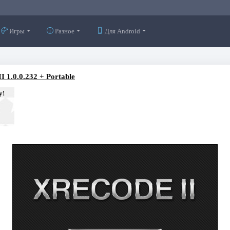
Игры
Разное
Для Android
I 1.0.0.232 + Portable
у!