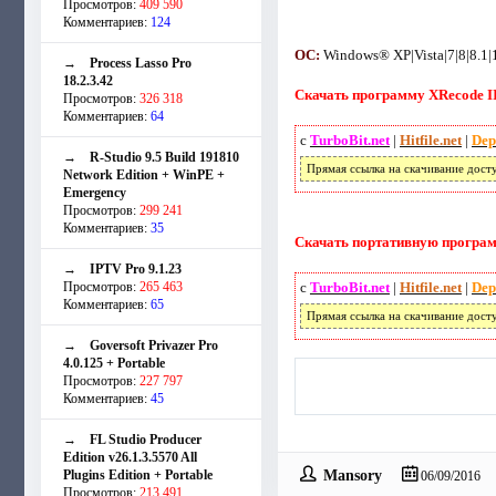
Просмотров:
409 590
Комментариев:
124
ОС:
Windows® XP|Vista|7|8|8.1|10
→
Process Lasso Pro
18.2.3.42
Скачать программу XRecode II 
Просмотров:
326 318
Комментариев:
64
с
TurboBit.net
|
Hitfile.net
|
Dep
→
R-Studio 9.5 Build 191810
Прямая ссылка на скачивание дост
Network Edition + WinPE +
Emergency
Просмотров:
299 241
Комментариев:
35
Скачать портативную программу
→
IPTV Pro 9.1.23
Просмотров:
265 463
с
TurboBit.net
|
Hitfile.net
|
Dep
Комментариев:
65
Прямая ссылка на скачивание дост
→
Goversoft Privazer Pro
4.0.125 + Portable
Просмотров:
227 797
Комментариев:
45
→
FL Studio Producer
Edition v26.1.3.5570 All
Mansory
Plugins Edition + Portable
06/09/2016
Просмотров:
213 491