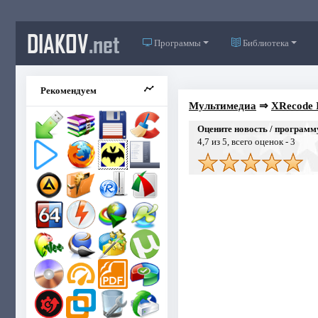
DIAKOV
.net
Программы
Библиотека
Рекомендуем
Мультимедиа
⇒
XRecode I
Оцените новость / программ
4,7
из 5, всего оценок -
3