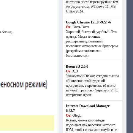
повторно после перезагрузки с тем
же результатом. Windows 11. MS
Offiсe 2024.
Google Chrome 151.0.7922.76
От:
Гость Гость
 блока;
Хороший, быстрый, удобный. Это
правда. Масса плюшек
расширений-дополнений,
постоянно отторгаемых браузером
(разрабами политиками
безопасности) и
Boom 3D 2.0.0
От:
Х.З.
Уважаемый Diakov, сегодня вышло
обновление этой чудесной
программы, а кроме вас её никто
не умеет грамотно "отрепачить". С
нетерпение ждём
Internet Download Manager
6.43.7
От:
OlegL
Кстати, может кто-нибудь
подскажет как все-таки настроить
IDM, чтобы он качал с ютуба и не