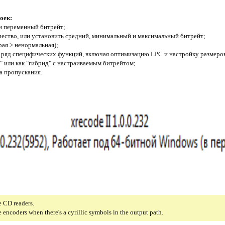
оек:
 переменный битрейт;
чество, или установить средний, минимальный и максимальный битрейт;
рая > ненормальная);
 ряд специфических функций, включая оптимизацию LPC и настройку размеров
а" или как "гибрид" с настраиваемым битрейтом;
са пропускания.
e CD readers.
e encoders when there's a cyrillic symbols in the output path.