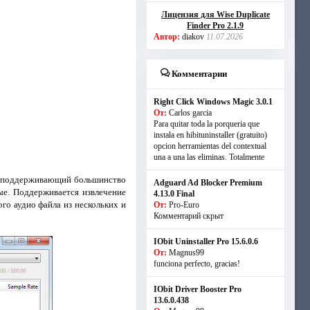
Лицензия для Wise Duplicate
Finder Pro 2.1.9
Автор:
diakov
11.07.2026
Комментарии
Right Click Windows Magic 3.0.1
От:
Carlos garcia
Para quitar toda la porqueria que
instala en hibituninstaller (gratuito)
opcion herramientas del contextual
una a una las eliminas. Totalmente
и поддерживающий большинство
Adguard Ad Blocker Premium
ые. Поддерживается извлечение
4.13.0 Final
го аудио файла из нескольких и
От:
Pro-Euro
Комментарий скрыт
IObit Uninstaller Pro 15.6.0.6
От:
Magnus99
funciona perfecto, gracias!
IObit Driver Booster Pro
13.6.0.438