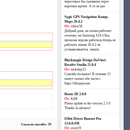
переставал бы скачивать через
короткое время. А то не раз
Sygic GPS Navigation &amp;
Maps 26.4.2
От:
viktor58
Добрый день, на сяоми работает
отлично, на Samsung S24 Ultra,
прошлая версия работала,теперь не
работает, новая 26.4.2 не
устанавливается. пишет,
Blackmagic Design DaVinci
Resolve Studio 21.0.4
От:
nickolay22
Спасибо большое! В течение 15
минут скачал обе части с
https://filespayouts
Boom 3D 2.0.0
От:
KiM
Please update to the version 2.3.0
Thanks in advance!
IObit Driver Booster Pro
13.6.0.438
Сказали спасибо: 39
От:
oven19