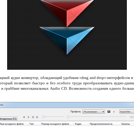
ный аудио конвертер, обладающий удобным «drag and drop»-интерфейсом 
оторый позволяет быстро и без особого труда преобразовывать аудио-данн
 и граббинг многоканальных Audio CD. Возможность создания одного большо