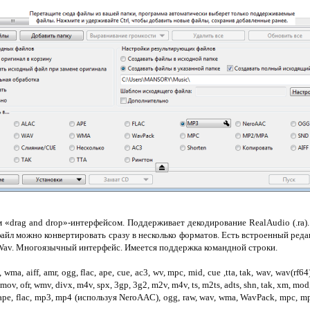
«drag and drop»-интерфейсом. Поддерживает декодирование RealAudio (.ra).
айл можно конвертировать сразу в несколько форматов. Есть встроенный ред
Wav. Многоязычный интерфейс. Имеется поддержка командной строки.
ma, aiff, amr, ogg, flac, ape, cue, ac3, wv, mpc, mid, cue ,tta, tak, wav, wav(rf64
 mov, ofr, wmv, divx, m4v, spx, 3gp, 3g2, m2v, m4v, ts, m2ts, adts, shn, tak, xm, mod
ape, flac, mp3, mp4 (используя NeroAAC), ogg, raw, wav, wma, WavPack, mpc, mp2, 