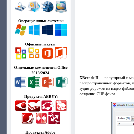
Операционнные системы:
Офисные пакеты:
Отдельные компоненты Office
2013/2024:
XRecode II
— популярный и мощ
распространенных форматов, к
аудио дорожки из видео файлов
создание .CUE файла.
Продукты ABBYY:
Продукты Adobe: