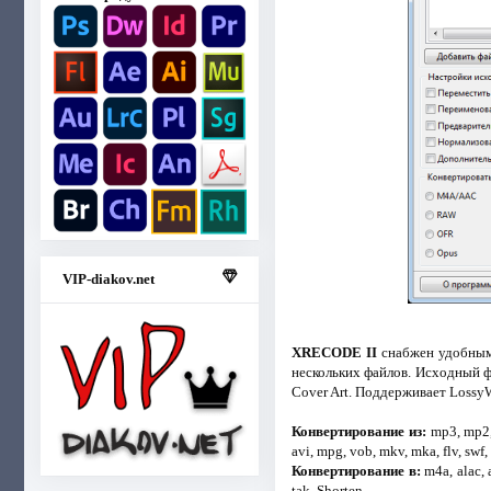
VIP-diakov.net
XRECODE II
снабжен удобным 
нескольких файлов. Исходный ф
Cover Art. Поддерживает Lossy
Конвертирование из:
mp3, mp2, w
avi, mpg, vob, mkv, mka, flv, swf,
Конвертирование в:
m4a, alac, 
tak, Shorten.