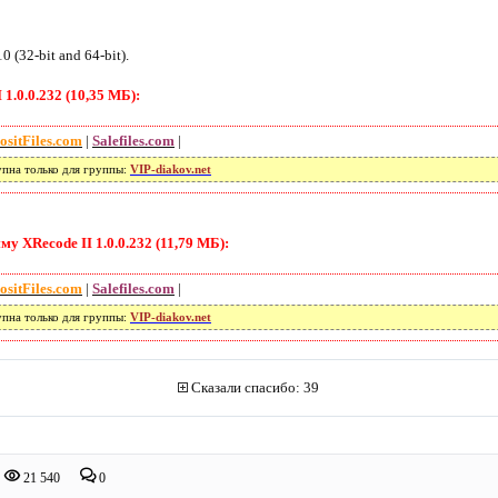
 (32-bit and 64-bit).
1.0.0.232 (10,35 МБ):
ositFiles.com
|
Salefiles.com
|
упна только для группы:
VIP-diakov.net
 XRecode II 1.0.0.232 (11,79 МБ):
ositFiles.com
|
Salefiles.com
|
упна только для группы:
VIP-diakov.net
Сказали спасибо: 39
21 540
0