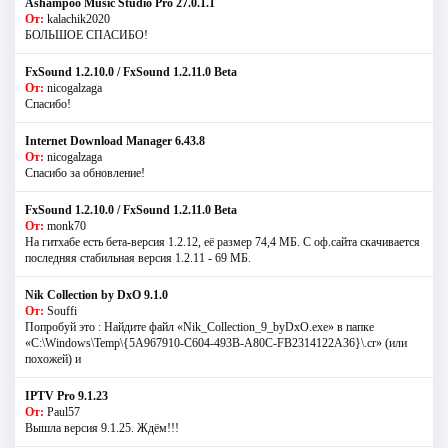
Ashampoo Music Studio Pro 27.0.1.1
От:
kalachik2020
БОЛЬШОЕ СПАСИБО!
FxSound 1.2.10.0 / FxSound 1.2.11.0 Beta
От:
nicogalzaga
Спасибо!
Internet Download Manager 6.43.8
От:
nicogalzaga
Спасибо за обновление!
FxSound 1.2.10.0 / FxSound 1.2.11.0 Beta
От:
monk70
На гитхабе есть бета-версия 1.2.12, её размер 74,4 МБ. С оф.сайта скачивается
последняя стабильная версия 1.2.11 - 69 МБ.
Nik Collection by DxO 9.1.0
От:
Souffi
Попробуй это : Найдите файл «Nik_Collection_9_byDxO.exe» в папке
«C:\Windows\Temp\{5A967910-C604-493B-A80C-FB2314122A36}\.cr» (или
похожей) и
IPTV Pro 9.1.23
От:
Paul57
Вышла версия 9.1.25. Ждём!!!