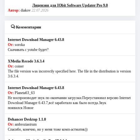
Лицензия для IObit Software Updater Pro 9.0
Автор:
diakov
22.07.2026
Комментарии
Internet Download Manager 6.43.8
От:
soroka
Скачивать с yotube будет?
XMedia Recode 3.6.3.4
От:
coiner
The file version was incorrectly specified here. The file in the distribution is version
3.6.3.4.
Internet Download Manager 6.43.8
От:
Planeta63_63
Не воспроизводит звук по окончании загрузки.Переустановил версию Internet
Download Manager 6.43.7,всё заработало как было всегда.Звук
появился.Новое
Dehancer Desktop 1.1.0
От:
ambroziastrum
Спасибо, конечно, но у меня тоже комп-астматик))