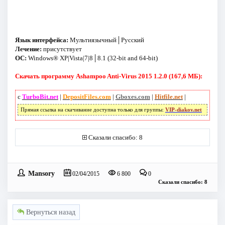
Язык интерфейса:
Мультиязычный│Русский
Лечение:
присутствует
ОС:
Windows® XP|Vista|7|8│8.1 (32-bit and 64-bit)
Скачать программу Ashampoo Anti-Virus 2015 1.2.0 (167,6 МБ):
с
TurboBit.net
|
DepositFiles.com
|
Gboxes.com
|
Hitfile.net
|
Прямая ссылка на скачивание доступна только для группы:
VIP-diakov.net
Сказали спасибо: 8
Mansory
02/04/2015
6 800
0
Сказали спасибо: 8
Вернуться назад