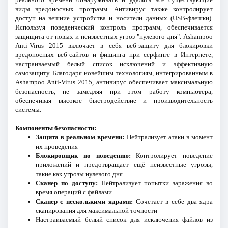
виды вредоносных программ. Антивирус также контролирует
доступ на вешние устройства и носители данных (USB-флешки).
Используя поведенческий контроль программ, обеспечивается
защищита от новых и неизвестных угроз "нулевого дня". Ashampoo
Anti-Virus 2015 включает в себя веб-защиту для блокировки
вредоносных веб-сайтов и фишинга при серфинге в Интернете,
настраиваемый белый список исключений и эффективную
самозащиту. Благодаря новейшим технологиям, интегрированным в
Ashampoo Anti-Virus 2015, антивирус обеспечивает максимальную
безопасность, не замедляя при этом работу компьютера,
обеспечивая высокое быстродействие и производительность
системы.
Компоненты безопасности:
Защита в реальном времени:
Нейтрализует атаки в момент
их проведения
Блокировщик по поведению:
Контролирует поведение
приложений и предотвращает ещё неизвестные угрозы,
такие как угрозы нулевого дня
Сканер по доступу:
Нейтрализует попытки заражения во
время операций с файлами
Сканер с несколькими ядрами:
Сочетает в себе два ядра
сканирования для максимальной точности
Настраиваемый белый список для исключения файлов из