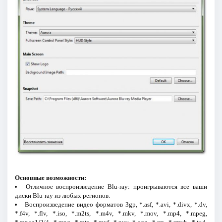
Основные возможности:
Отличное воспроизведение Blu-ray: проигрываются все ваши
диски Blu-ray из любых регионов.
Воспроизведение видео форматов 3gp, *.asf, *.avi, *.divx, *.dv,
*.f4v, *.flv, *.iso, *.m2ts, *.m4v, *.mkv, *.mov, *.mp4, *.mpeg,