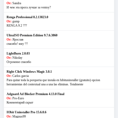
От:
Sandra
И чем эта прога лучше за ventoy?
Renga Professional 8.2.13823.0
От:
gump
RENGA 9.2 ???
UltraISO Premium Edition 9.7.6.3860
От:
Ярослав
спасибо! мяу !!!
LightBurn 2.0.03
От:
Nikolay
Огромное спасибо
Right Click Windows Magic 3.0.1
От:
Carlos garcia
Para quitar toda la porqueria que instala en hibituninstaller (gratuito) opcion
herramientas del contextual una a una las eliminas. Totalmente
Adguard Ad Blocker Premium 4.13.0 Final
От:
Pro-Euro
Комментарий скрыт
IObit Uninstaller Pro 15.6.0.6
От:
Magnus99