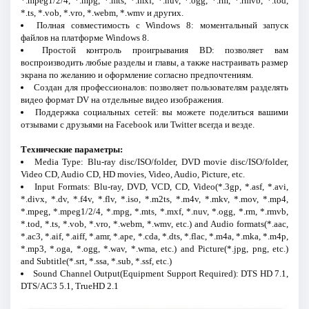
*.mpeg1/2/4, *.mpg, *.mts, *.mxf, *.nuv, *.ogg, *.rm, *.rmvb, *.tod,
*.ts, *.vob, *.vro, *.webm, *.wmv и других.
Полная совместимость с Windows 8: моментальный запуск
файлов на платформе Windows 8.
Простой контроль проигрывания BD: позволяет вам
воспроизводить любые разделы и главы, а также настраивать размер
экрана по желанию и оформление согласно предпочтениям.
Создан для профессионалов: позволяет пользователям разделять
видео формат DV на отдельные видео изображения.
Поддержка социальных сетей: вы можете поделиться вашими
отзывами с друзьями на Facebook или Twitter всегда и везде.
Технические параметры:
Media Type: Blu-ray disc/ISO/folder, DVD movie disc/ISO/folder,
Video CD, Audio CD, HD movies, Video, Audio, Picture, etc.
Input Formats: Blu-ray, DVD, VCD, CD, Video(*.3gp, *.asf, *.avi,
*.divx, *.dv, *.f4v, *.flv, *.iso, *.m2ts, *.m4v, *.mkv, *.mov, *.mp4,
*.mpeg, *.mpeg1/2/4, *.mpg, *.mts, *.mxf, *.nuv, *.ogg, *.rm, *.rmvb,
*.tod, *.ts, *.vob, *.vro, *.webm, *.wmv, etc.) and Audio formats(*.aac,
*.ac3, *.aif, *.aiff, *.amr, *.ape, *.cda, *.dts, *.flac, *.m4a, *.mka, *.m4p,
*.mp3, *.oga, *.ogg, *.wav, *.wma, etc.) and Picture(*.jpg, png, etc.)
and Subtitle(*.srt, *.ssa, *.sub, *.ssf, etc.)
Sound Channel Output(Equipment Support Required): DTS HD 7.1,
DTS/AC3 5.1, TrueHD 2.1