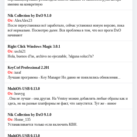
именно на конкретную
Nik Collection by DxO 9.1.0
От:
AlexAlex23
После переустановки всё заработало, сейчас установил новую версию, пока
всё нормально. Посмотрю далее. Вся проблема в том, что все проги DxO
начинают
Right Click Windows Magic 3.0.1
От:
uschi21
Hola, buenos d?as, archivo no ejecutable, ?alguna soluci?n?
KeyCtrl Professional 2.201
От:
iuraf
Лучшая программа - Key Manager Но давно не появлялись обновления...
MultiOS-USB 0.13.0
От:
heavyg
..Она не лучше - она другая. На Ventoy можно добавлять любые образы как и
здесь, но на разные платформы не факт, что запустятся. Тут же - явное
Nik Collection by DxO 9.1.0
От:
Home_135
Устанавливается только если включить КВН.
MultiOS-USB 0.13.0