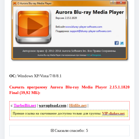
ОС:
Windows XP/Vista/7/8/8.1
Скачать программу Aurora Blu-ray Media Player 2.15.1.1820
Final (39,92 МБ):
с
TurboBit.net
|
wayupload.com
|
Hitfile.net
|
Прямая ссылка на скачивание доступна только для группы:
VIP-diakov.net
Сказали спасибо: 5