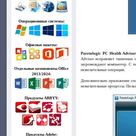
Операционнные системы:
Офисные пакеты:
Paretologic PC Health Adviso
Advisor исправляет типичные 
загромождают компьютер. С по
Отдельные компоненты Office
нежелательные операции.
2013/2024:
Дополнительно приложение спо
нежелательные процессы. Польз
Продукты ABBYY:
Продукты Adobe: