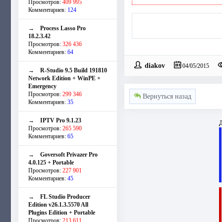
Просмотров:
409 995
Комментариев:
124
→
Process Lasso Pro
18.2.3.42
Просмотров:
326 436
Комментариев:
64
diakov
04/05/2015
→
R-Studio 9.5 Build 191810
Network Edition + WinPE +
Emergency
Просмотров:
299 346
Вернуться назад
Комментариев:
35
→
IPTV Pro 9.1.23
Д
Просмотров:
265 590
Комментариев:
65
→
Goversoft Privazer Pro
4.0.125 + Portable
Просмотров:
227 901
Комментариев:
45
→
FL Studio Producer
Edition v26.1.3.5570 All
Plugins Edition + Portable
Просмотров:
213 611