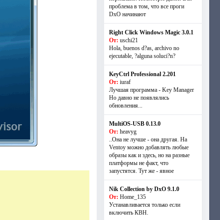
проблема в том, что все проги
DxO начинают
Right Click Windows Magic 3.0.1
От:
uschi21
Hola, buenos d?as, archivo no
ejecutable, ?alguna soluci?n?
KeyCtrl Professional 2.201
От:
iuraf
Лучшая программа - Key Manager
Но давно не появлялись
обновления...
MultiOS-USB 0.13.0
От:
heavyg
..Она не лучше - она другая. На
Ventoy можно добавлять любые
образы как и здесь, но на разные
платформы не факт, что
запустятся. Тут же - явное
Nik Collection by DxO 9.1.0
От:
Home_135
Устанавливается только если
включить КВН.