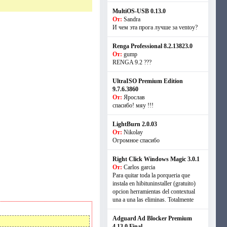
MultiOS-USB 0.13.0
От:
Sandra
И чем эта прога лучше за ventoy?
Renga Professional 8.2.13823.0
От:
gump
RENGA 9.2 ???
UltraISO Premium Edition
9.7.6.3860
От:
Ярослав
спасибо! мяу !!!
LightBurn 2.0.03
От:
Nikolay
Огромное спасибо
Right Click Windows Magic 3.0.1
От:
Carlos garcia
Para quitar toda la porqueria que
instala en hibituninstaller (gratuito)
opcion herramientas del contextual
una a una las eliminas. Totalmente
Adguard Ad Blocker Premium
4.13.0 Final