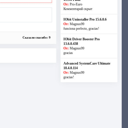
От:
Pro-Euro
Комментарий скрыт
IObit Uninstaller Pro 15.6.0.6
От:
Magnus99
funciona perfecto, gracias!
Сказали спасибо: 9
IObit Driver Booster Pro
13.6.0.438
От:
Magnus99
gracias
Advanced SystemCare Ultimate
18.4.0.114
От:
Magnus99
gracias!