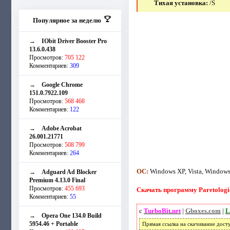
Тихая установка:
/S
Популярное за неделю
→
IObit Driver Booster Pro
13.6.0.438
Просмотров:
705 122
Комментариев:
309
→
Google Chrome
151.0.7922.109
Просмотров:
568 468
Комментариев:
122
→
Adobe Acrobat
26.001.21771
Просмотров:
508 799
Комментариев:
264
ОС:
Windows XP, Vista, Windows
→
Adguard Ad Blocker
Premium 4.13.0 Final
Просмотров:
455 693
Скачать программу Paretologic 
Комментариев:
55
с
TurboBit.net
|
Gboxes.com
|
L
→
Opera One 134.0 Build
5954.46 + Portable
Прямая ссылка на скачивание дост