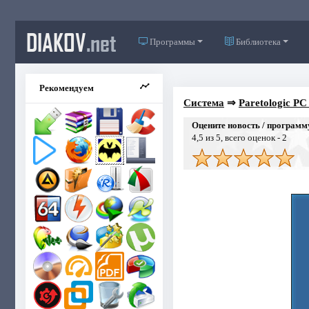
DIAKOV
.net
Программы
Библиотека
Рекомендуем
Система
⇒
Paretologic PC 
Оцените новость / программ
4,5
из 5, всего оценок -
2