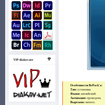
VIP-diakov.net
Особенности RePack'a:
Тип:
установка.
Языки:
английский.
Активация:
проведена.
Вырезано:
ничего.