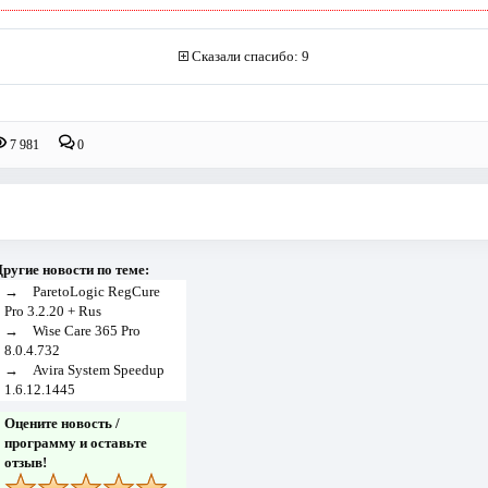
Сказали спасибо: 9
7 981
0
ругие новости по теме:
→
ParetoLogic RegCure
Pro 3.2.20 + Rus
→
Wise Care 365 Pro
8.0.4.732
→
Avira System Speedup
1.6.12.1445
Оцените новость /
программу и оставьте
отзыв!