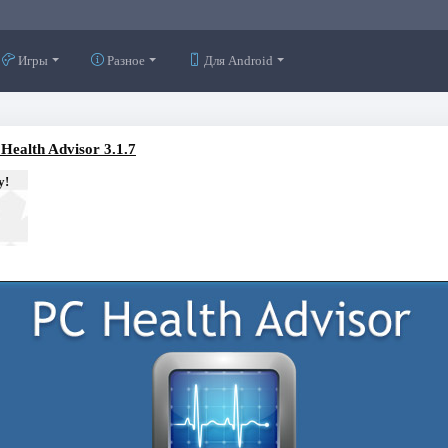
Игры
Разное
Для Android
Health Advisor 3.1.7
у!