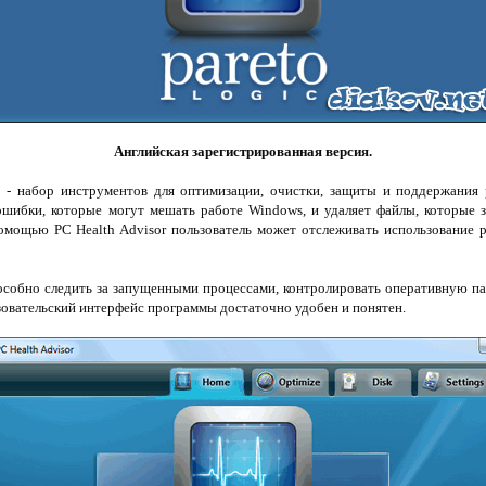
Английская зарегистрированная версия.
r
- набор инструментов для оптимизации, очистки, защиты и поддержания 
ошибки, которые могут мешать работе Windows, и удаляет файлы, которые
мощью PC Health Advisor пользователь может отслеживать использование р
собно следить за запущенными процессами, контролировать оперативную па
овательский интерфейс программы достаточно удобен и понятен.