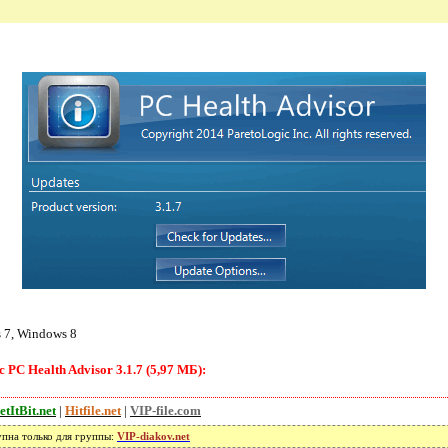
 7, Windows 8
PC Health Advisor 3.1.7 (5,97 МБ):
etItBit.net
|
Hitfile.net
|
VIP-file.com
упна только для группы:
VIP-diakov.net