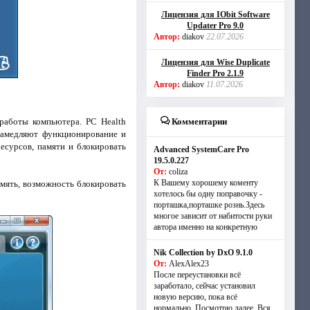
Лицензия для IObit Software
Updater Pro 9.0
Автор:
diakov
22.07.2026
Лицензия для Wise Duplicate
Finder Pro 2.1.9
Автор:
diakov
11.07.2026
работы компьютера. PC Health
Комментарии
 замедляют функционирование и
есурсов, памяти и блокировать
Advanced SystemCare Pro
19.5.0.227
От:
coliza
К Вашему хорошему коменту
мять, возможность блокировать
хотелось бы одну поправочку -
порташка,порташке рознь.Здесь
многое зависит от набитости руки
автора именно на конкретную
Nik Collection by DxO 9.1.0
От:
AlexAlex23
После переустановки всё
заработало, сейчас установил
новую версию, пока всё
нормально. Посмотрю далее. Вся