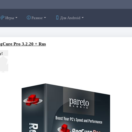
Игры
Разное
Для Android
gCure Pro 3.2.20 + Rus
у!