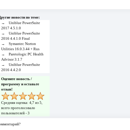
ругие новости по теме:
→
Uniblue PowerSuite
2017 4.5.1.0
→
Uniblue PowerSuite
2016 4.4.1.0 Final
→
Symantec Norton
Utilities 16.0.3.44 + Rus
→
Paretologic PC Health
Advisor 3.1.7
→
Uniblue PowerSuite
2016 4.4.2.0
Оцените новость /
программу и оставьте
отзыв!
Средняя оценка:
4,7
из 5,
всего проголосовало
пользователей -
3
комментарий?