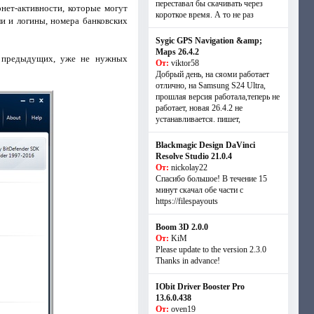
переставал бы скачивать через
ет-активности, которые могут
короткое время. А то не раз
и и логины, номера банковских
Sygic GPS Navigation &amp;
Maps 26.4.2
 предыдущих, уже не нужных
От:
viktor58
Добрый день, на сяоми работает
отлично, на Samsung S24 Ultra,
прошлая версия работала,теперь не
работает, новая 26.4.2 не
устанавливается. пишет,
Blackmagic Design DaVinci
Resolve Studio 21.0.4
От:
nickolay22
Спасибо большое! В течение 15
минут скачал обе части с
https://filespayouts
Boom 3D 2.0.0
От:
KiM
Please update to the version 2.3.0
Thanks in advance!
IObit Driver Booster Pro
13.6.0.438
От:
oven19