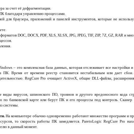
ра за счет её дефрагментации.
ПК благодаря управлению процессами.
ей для браузера, приложений и панелей инструментов, которые не использ
ете.
форматов DOC, DOCX, PDF, XLS, XLSX, JPG, JPEG, TIF, ZIP, 7Z, GZ, RAR и мно
цессов.
вления.
indows – это комплексная база данных, которая отслеживает все настройки и
на ПК. Время от времени реестр становится нестабильным или дает сбои.
ительностью. RegCure Pro очищает ActiveX, общие DLL-файлы, расширения
 виды вирусов, шпионского ПО, троянов и другого вредоносного кода стр
 по банковской карте или берут ПК и его процессы под контроль. Сканер
из системы.
ти.
На компьютере обычно одновременно работают множество программ и про
урсов, то скорость работы ПК замедляется. ParetoLogic RegCure Pro нах
елю в данный момент.