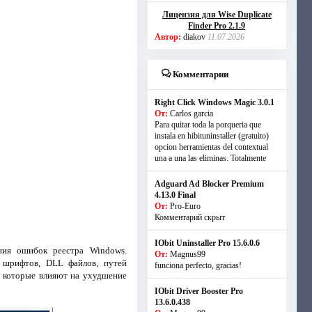
Лицензия для Wise Duplicate
Finder Pro 2.1.9
Автор:
diakov
11.07.2026
Комментарии
Right Click Windows Magic 3.0.1
От:
Carlos garcia
Para quitar toda la porqueria que
instala en hibituninstaller (gratuito)
opcion herramientas del contextual
una a una las eliminas. Totalmente
Adguard Ad Blocker Premium
4.13.0 Final
От:
Pro-Euro
Комментарий скрыт
IObit Uninstaller Pro 15.6.0.6
ния ошибок реестра Windows.
От:
Magnus99
, шрифтов, DLL файлов, путей
funciona perfecto, gracias!
, которые влияют на ухудшение
IObit Driver Booster Pro
13.6.0.438