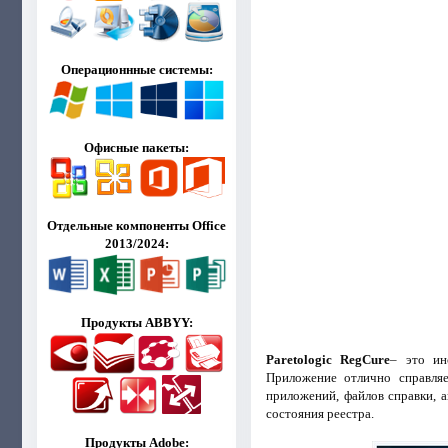
Операционнные системы:
Офисные пакеты:
Отдельные компоненты Office
2013/2024:
Продукты ABBYY:
Paretologic RegСure
– это ин
Приложение отлично справляе
приложений, файлов справки, 
состояния реестра.
Продукты Adobe: