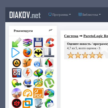
DIAKOV
.net
Программы
Библиотека
Рекомендуем
Система
⇒
ParetoLogic Re
Оцените новость / программ
4,7
из 5, всего оценок -
3