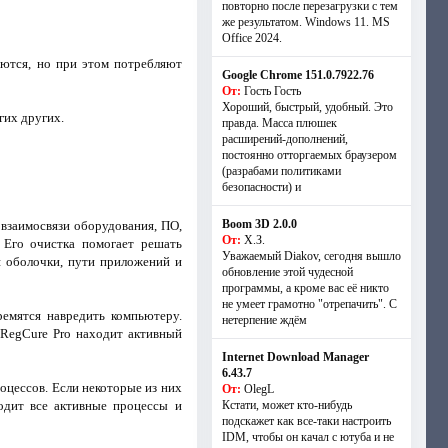
повторно после перезагрузки с тем
же результатом. Windows 11. MS
Offiсe 2024.
уются, но при этом потребляют
Google Chrome 151.0.7922.76
От:
Гость Гость
Хороший, быстрый, удобный. Это
гих других.
правда. Масса плюшек
расширений-дополнений,
постоянно отторгаемых браузером
(разрабами политиками
безопасности) и
Boom 3D 2.0.0
 взаимосвязи оборудования, ПО,
От:
Х.З.
 Его очистка помогает решать
Уважаемый Diakov, сегодня вышло
 оболочки, пути приложений и
обновление этой чудесной
программы, а кроме вас её никто
не умеет грамотно "отрепачить". С
емятся навредить компьютеру.
нетерпение ждём
 RegCure Pro находит активный
Internet Download Manager
6.43.7
цессов. Если некоторые из них
От:
OlegL
одит все активные процессы и
Кстати, может кто-нибудь
подскажет как все-таки настроить
IDM, чтобы он качал с ютуба и не