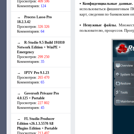
Просмотров:
409 596
• Конфиденциальные данные.
Комментариев:
124
использоваться фишинговым ПО
карт, сведения по банковским о
→
Process Lasso Pro
18.2.3.42
• Ненужные файлы.
Множеств
Просмотров:
326 326
пользователю, процессов. Прогр
Комментариев:
64
→
R-Studio 9.5 Build 191810
Network Edition + WinPE +
Emergency
Просмотров:
299 250
Комментариев:
35
→
IPTV Pro 9.1.23
Просмотров:
265 470
Комментариев:
65
→
Goversoft Privazer Pro
4.0.125 + Portable
Просмотров:
227 802
Комментариев:
45
→
FL Studio Producer
Edition v26.1.3.5570 All
Plugins Edition + Portable
Просмотров:
213 497