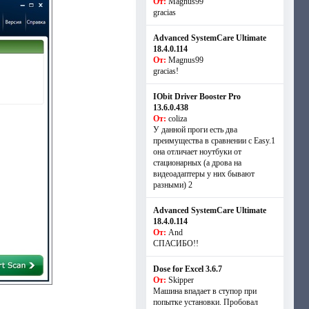
От:
Magnus99
gracias
Advanced SystemCare Ultimate
18.4.0.114
От:
Magnus99
gracias!
IObit Driver Booster Pro
13.6.0.438
От:
coliza
У данной проги есть два
преимущества в сравнении с Easy.1
она отличает ноутбуки от
стационарных (а дрова на
видеоадаптеры у них бывают
разными) 2
Advanced SystemCare Ultimate
18.4.0.114
От:
And
СПАСИБО!!
Dose for Excel 3.6.7
От:
Skipper
Машина впадает в ступор при
попытке установки. Пробовал