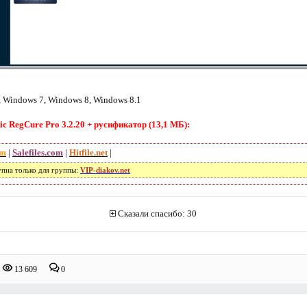
 Windows 7, Windows 8, Windows 8.1
c RegCure Pro 3.2.20 + русификатор (13,1 МБ):
om
|
Salefiles.com
|
Hitfile.net
|
упна только для группы:
VIP-diakov.net
Сказали спасибо: 30
13 609
0