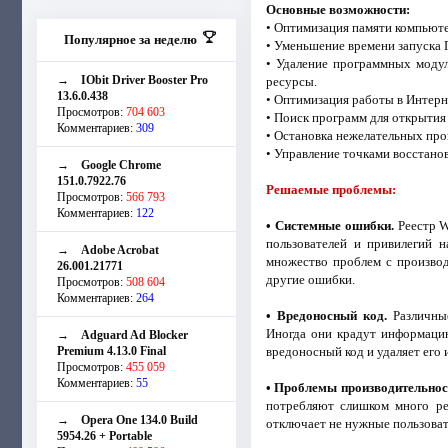
Основные возможности:
• Оптимизация памяти компьюте
Популярное за неделю
• Уменьшение времени запуска 
• Удаление программных модул
→
IObit Driver Booster Pro
ресурсы.
13.6.0.438
• Оптимизация работы в Интерн
Просмотров:
704 603
• Поиск программ для открытия 
Комментариев:
309
• Остановка нежелательных про
• Управление точками восстано
→
Google Chrome
151.0.7922.76
Решаемые проблемы:
Просмотров:
566 793
Комментариев:
122
• Системные ошибки.
Реестр W
пользователей и привилегий 
→
Adobe Acrobat
множество проблем с производ
26.001.21771
другие ошибки.
Просмотров:
508 604
Комментариев:
264
• Вредоносный код.
Различные
Иногда они крадут информацию
→
Adguard Ad Blocker
Premium 4.13.0 Final
вредоносный код и удаляет его 
Просмотров:
455 059
Комментариев:
55
• Проблемы производительнос
потребляют слишком много рес
→
Opera One 134.0 Build
отключает не нужные пользоват
5954.26 + Portable