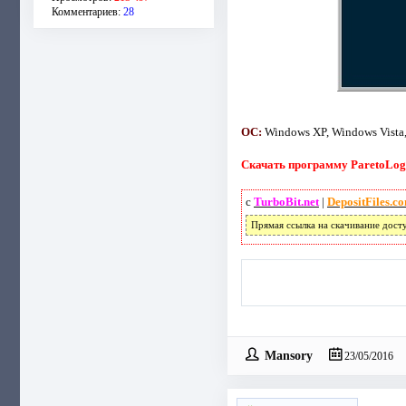
Комментариев:
28
ОС:
Windows XP, Windows Vista,
Скачать программу ParetoLogi
с
TurboBit.net
|
DepositFiles.c
Прямая ссылка на скачивание дост
Mansory
23/05/2016