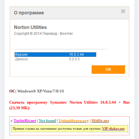
ОС:
Windows® XP/Vista/7/8/10
Скачать программу Symantec Norton Utilities 16.0.3.44 + Rus
(23,39 МБ):
с
TurboBit.net
|
Not found
|
Upload4earn.org
|
Hitfile.net
Прямая ссылка на скачивание доступна только для группы:
VIP-diakov.net