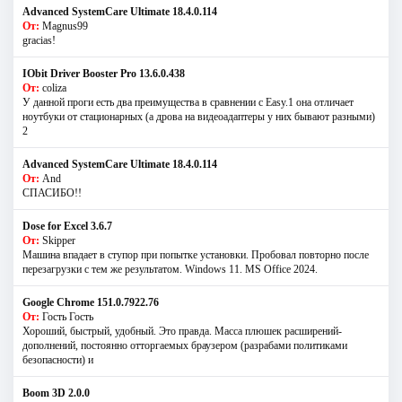
Advanced SystemCare Ultimate 18.4.0.114
От:
Magnus99
gracias!
IObit Driver Booster Pro 13.6.0.438
От:
coliza
У данной проги есть два преимущества в сравнении с Easy.1 она отличает
ноутбуки от стационарных (а дрова на видеоадаптеры у них бывают разными)
2
Advanced SystemCare Ultimate 18.4.0.114
От:
And
СПАСИБО!!
Dose for Excel 3.6.7
От:
Skipper
Машина впадает в ступор при попытке установки. Пробовал повторно после
перезагрузки с тем же результатом. Windows 11. MS Offiсe 2024.
Google Chrome 151.0.7922.76
От:
Гость Гость
Хороший, быстрый, удобный. Это правда. Масса плюшек расширений-
дополнений, постоянно отторгаемых браузером (разрабами политиками
безопасности) и
Boom 3D 2.0.0