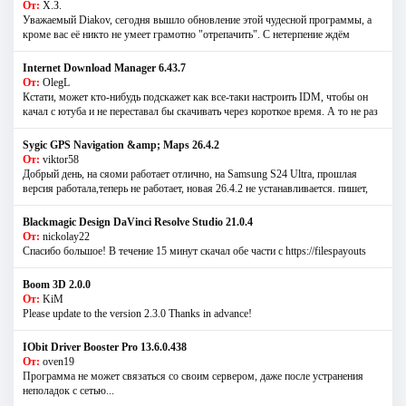
От:
Х.З.
Уважаемый Diakov, сегодня вышло обновление этой чудесной программы, а
кроме вас её никто не умеет грамотно "отрепачить". С нетерпение ждём
Internet Download Manager 6.43.7
От:
OlegL
Кстати, может кто-нибудь подскажет как все-таки настроить IDM, чтобы он
качал с ютуба и не переставал бы скачивать через короткое время. А то не раз
Sygic GPS Navigation &amp; Maps 26.4.2
От:
viktor58
Добрый день, на сяоми работает отлично, на Samsung S24 Ultra, прошлая
версия работала,теперь не работает, новая 26.4.2 не устанавливается. пишет,
Blackmagic Design DaVinci Resolve Studio 21.0.4
От:
nickolay22
Спасибо большое! В течение 15 минут скачал обе части с https://filespayouts
Boom 3D 2.0.0
От:
KiM
Please update to the version 2.3.0 Thanks in advance!
IObit Driver Booster Pro 13.6.0.438
От:
oven19
Программа не может связаться со своим сервером, даже после устранения
неполадок с сетью...