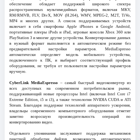
обеспечение обладает поддержкой широкого спектра
распространенных мультимедийных форматов, включая MKV,
RM/RMVB, FLV, DivX, MOV (H.264), WMV, MPEG-2, M2T, TiVo,
MP4 и многих других. А список поддерживаемых устройств
включает в себя смартфоны Apple iPhones и Google Android,
портативные плееры iPods и iPad, игровые консоли Xbox 360 или
PlayStation 3 и многие другие устройства. Конвертирование данных
в нужный формат выполняется в автоматическом режиме без
предварительной настройки параметров. MediaEspresso
автоматически определяет модель мобильного устройства,
подключенного к ПК, и выбирает соответствующий профиль
оборудования, не требуя от пользователя настройки параметров
вручную.
CyberLink MediaEspresso
– самый быстрый видеоконвертер из
всех доступных на современном потребительском рынке,
поддерживающий новые процессоры Intel (включая Intel Core i7
Extreme Edition, i5 и i3), а также технологии NVIDIA CUDA и ATI
Stream. Благодаря поддержке технологий аппаратного ускорения,
владельцы современного компьютерного оборудования отметят
заметно возросшую производительность операций по
конвертированию видео.
Отдельного упоминания заслуживает поддержка механизмов
пакетной обработки файлов, возможность автоматического