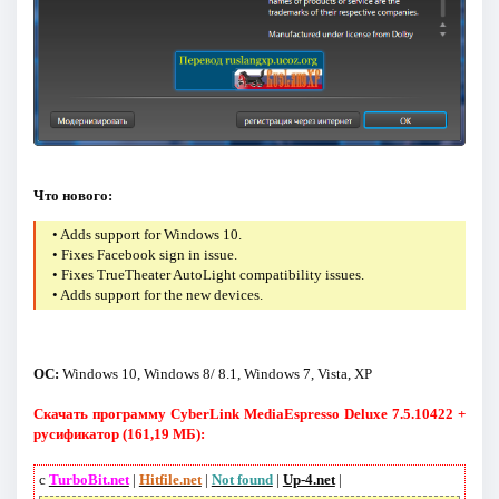
Что нового:
• Adds support for Windows 10.
• Fixes Facebook sign in issue.
• Fixes TrueTheater AutoLight compatibility issues.
• Adds support for the new devices.
ОС:
Windows 10, Windows 8/ 8.1, Windows 7, Vista, XP
Скачать программу CyberLink MediaEspresso Deluxe 7.5.10422 +
русификатор (161,19 МБ):
с
TurboBit.net
|
Hitfile.net
|
Not found
|
Up-4.net
|