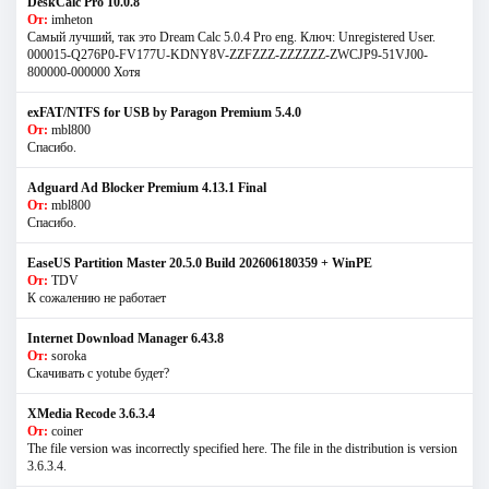
DeskCalc Pro 10.0.8
От:
imheton
Самый лучший, так это Dream Calc 5.0.4 Pro eng. Ключ: Unregistered User.
000015-Q276P0-FV177U-KDNY8V-ZZFZZZ-ZZZZZZ-ZWCJP9-51VJ00-
800000-000000 Хотя
exFAT/NTFS for USB by Paragon Premium 5.4.0
От:
mbl800
Спасибо.
Adguard Ad Blocker Premium 4.13.1 Final
От:
mbl800
Спасибо.
EaseUS Partition Master 20.5.0 Build 202606180359 + WinPE
От:
TDV
К сожалению не работает
Internet Download Manager 6.43.8
От:
soroka
Скачивать с yotube будет?
XMedia Recode 3.6.3.4
От:
coiner
The file version was incorrectly specified here. The file in the distribution is version
3.6.3.4.