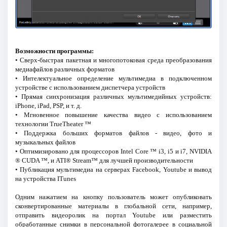
Возможности программы:
• Сверх-быстрая пакетная и многопотоковая среда преобразования
медиафайлов различных форматов
• Интелектуальное определение мультимедиа в подключенном
устройстве с использованием диспетчера устройств
• Прямая синхронизация различных мультимедийных устройств:
iPhone, iPad, PSP, и т. д.
• Мгновенное повышение качества видео с использованием
технологии TrueTheater ™
• Поддержка больших форматов файлов - видео, фото и
музыкальных файлов
• Оптимизировано для процессоров Intel Core ™ i3, i5 и i7, NVIDIA
® CUDA ™, и ATI® Stream™ для лучшей производительности
• Публикация мультимедиа на серверах Facebook, Youtube и вывод
на устройства ITunes
Одним нажатием на кнопку пользователь может опубликовать
сконвертированные материалы в глобальной сети, например,
отправить видеоролик на портал Youtube или разместить
обработанные снимки в персональной фотогалерее в социальной