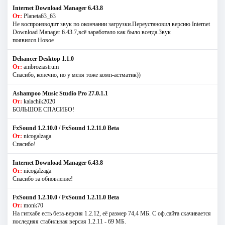
Internet Download Manager 6.43.8
От:
Planeta63_63
Не воспроизводит звук по окончании загрузки.Переустановил версию Internet
Download Manager 6.43.7,всё заработало как было всегда.Звук
появился.Новое
Dehancer Desktop 1.1.0
От:
ambroziastrum
Спасибо, конечно, но у меня тоже комп-астматик))
Ashampoo Music Studio Pro 27.0.1.1
От:
kalachik2020
БОЛЬШОЕ СПАСИБО!
FxSound 1.2.10.0 / FxSound 1.2.11.0 Beta
От:
nicogalzaga
Спасибо!
Internet Download Manager 6.43.8
От:
nicogalzaga
Спасибо за обновление!
FxSound 1.2.10.0 / FxSound 1.2.11.0 Beta
От:
monk70
На гитхабе есть бета-версия 1.2.12, её размер 74,4 МБ. С оф.сайта скачивается
последняя стабильная версия 1.2.11 - 69 МБ.