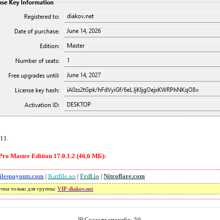
 11.
o Master Edition 17.0.1.2 (46,6 МБ):
ilespayouts.com
|
Katfile.ws
|
Frdl.io
|
Nitroflare.com
упна только для группы:
VIP-diakov.net
Сказали спасибо: 50