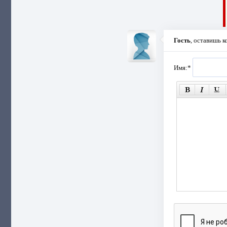
Гость
, оставишь 
Имя:
*