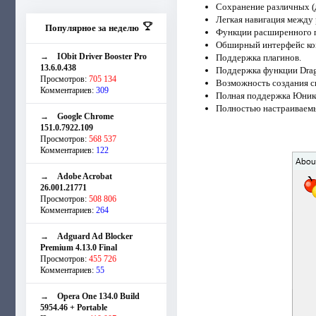
Сохранение различных (
Легкая навигация между 
Популярное за неделю
Функции расширенного 
Обширный интерфейс ко
→
IObit Driver Booster Pro
Поддержка плагинов.
13.6.0.438
Поддержка функции Drag
Просмотров:
705 134
Возможность создания с
Комментариев:
309
Полная поддержка Юник
Полностью настраиваем
→
Google Chrome
151.0.7922.109
Просмотров:
568 537
Комментариев:
122
→
Adobe Acrobat
26.001.21771
Просмотров:
508 806
Комментариев:
264
→
Adguard Ad Blocker
Premium 4.13.0 Final
Просмотров:
455 726
Комментариев:
55
→
Opera One 134.0 Build
5954.46 + Portable