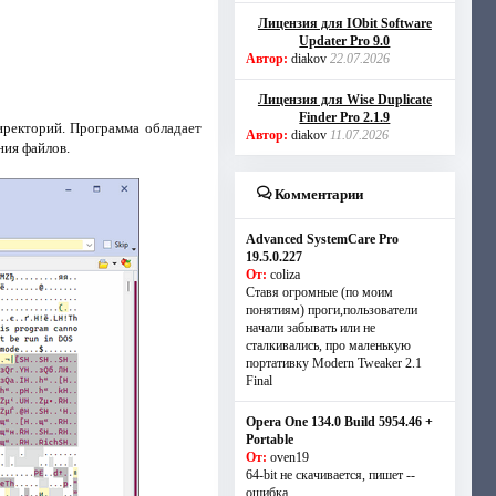
Лицензия для IObit Software
Updater Pro 9.0
Автор:
diakov
22.07.2026
Лицензия для Wise Duplicate
Finder Pro 2.1.9
иректорий. Программа обладает
Автор:
diakov
11.07.2026
ния файлов.
Комментарии
Advanced SystemCare Pro
19.5.0.227
От:
coliza
Ставя огромные (по моим
понятиям) проги,пользователи
начали забывать или не
сталкивались, про маленькую
портативку Modern Tweaker 2.1
Final
Opera One 134.0 Build 5954.46 +
Portable
От:
oven19
64-bit не скачивается, пишет --
ошибка