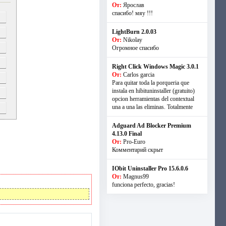
От:
Ярослав
спасибо! мяу !!!
LightBurn 2.0.03
От:
Nikolay
Огромное спасибо
Right Click Windows Magic 3.0.1
От:
Carlos garcia
Para quitar toda la porqueria que
instala en hibituninstaller (gratuito)
opcion herramientas del contextual
una a una las eliminas. Totalmente
Adguard Ad Blocker Premium
4.13.0 Final
От:
Pro-Euro
Комментарий скрыт
IObit Uninstaller Pro 15.6.0.6
От:
Magnus99
funciona perfecto, gracias!