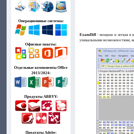
Операционнные системы:
ExamDiff
- мощная и легкая в 
уникальными возможностями, ко
Офисные пакеты:
Отдельные компоненты Office
2013/2024:
Продукты ABBYY:
Продукты Adobe: