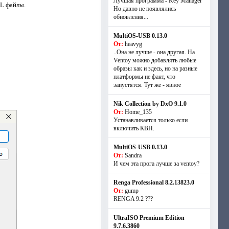
Лучшая программа - Key Manager
L файлы.
Но давно не появлялись
обновления...
MultiOS-USB 0.13.0
От:
heavyg
..Она не лучше - она другая. На
Ventoy можно добавлять любые
образы как и здесь, но на разные
платформы не факт, что
запустятся. Тут же - явное
Nik Collection by DxO 9.1.0
От:
Home_135
Устанавливается только если
включить КВН.
MultiOS-USB 0.13.0
От:
Sandra
И чем эта прога лучше за ventoy?
Renga Professional 8.2.13823.0
От:
gump
RENGA 9.2 ???
UltraISO Premium Edition
9.7.6.3860