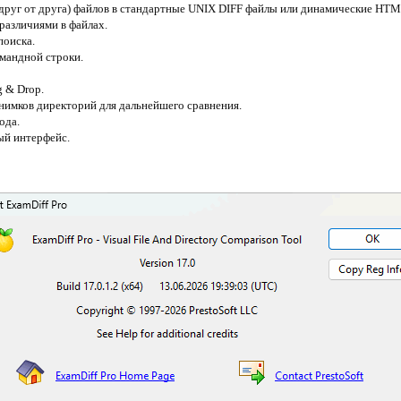
друг от друга) файлов в стандартные UNIX DIFF файлы или динамические HTM
различиями в файлах.
поиска.
мандной строки.
 & Drop.
нимков директорий для дальнейшего сравнения.
ода.
ый интерфейс.