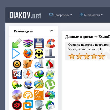
DIAKOV
.net
Программы
Библиотека
Рекомендуем
Данные и диски
⇒
ExamDi
Оцените новость / программ
5
из 5, всего оценок -
11