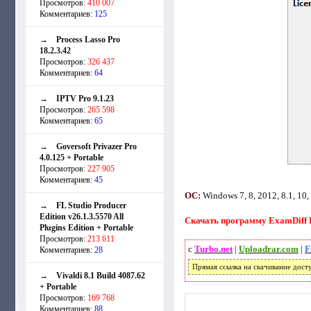
Просмотров:
410 007
Комментариев:
125
→
Process Lasso Pro
18.2.3.42
Просмотров:
326 437
Комментариев:
64
→
IPTV Pro 9.1.23
Просмотров:
265 598
Комментариев:
65
→
Goversoft Privazer Pro
4.0.125 + Portable
Просмотров:
227 905
Комментариев:
45
ОС:
Windows 7, 8, 2012, 8.1, 10,
→
FL Studio Producer
Edition v26.1.3.5570 All
Скачать программу ExamDiff Pr
Plugins Edition + Portable
Просмотров:
213 611
с
Turbo.net
|
Uploadrar.com
|
F
Комментариев:
28
Прямая ссылка на скачивание дост
→
Vivaldi 8.1 Build 4087.62
+ Portable
Просмотров:
169 768
Комментариев:
88