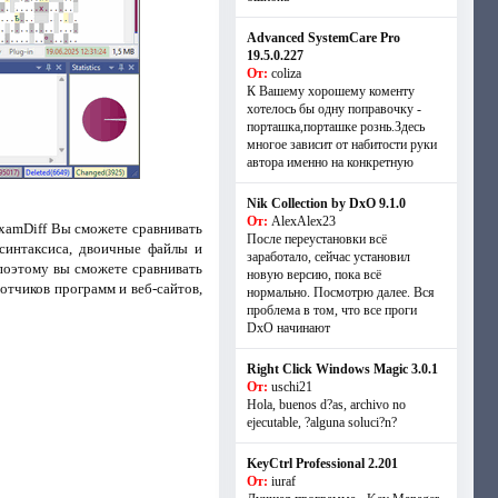
Advanced SystemCare Pro
19.5.0.227
От:
coliza
К Вашему хорошему коменту
хотелось бы одну поправочку -
порташка,порташке рознь.Здесь
многое зависит от набитости руки
автора именно на конкретную
Nik Collection by DxO 9.1.0
От:
AlexAlex23
xamDiff Вы сможете сравнивать
После переустановки всё
синтаксиса, двоичные файлы и
заработало, сейчас установил
поэтому вы сможете сравнивать
новую версию, пока всё
отчиков программ и веб-сайтов,
нормально. Посмотрю далее. Вся
проблема в том, что все проги
DxO начинают
Right Click Windows Magic 3.0.1
От:
uschi21
Hola, buenos d?as, archivo no
ejecutable, ?alguna soluci?n?
KeyCtrl Professional 2.201
От:
iuraf