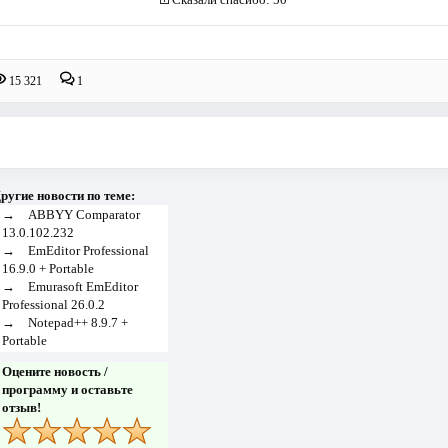
15 321
1
ругие новости по теме:
→
ABBYY Comparator
13.0.102.232
→
EmEditor Professional
16.9.0 + Portable
→
Emurasoft EmEditor
Professional 26.0.2
→
Notepad++ 8.9.7 +
Portable
Оцените новость /
программу и оставьте
отзыв!