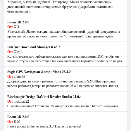
Хороший, быстрый, удобный. Это правда. Масса плюшек расширений-
дополнений, постоянно отторгаемых браузером (разрабами политиками
безопасности) и
Boom 3D 2.0.0
От:
Х.З.
Уважаемый Diakov, сегодня вышло обновление этой чудесной программы, а
кроме вас её никто не умеет грамотно "отрепачить". С нетерпение ждём
Internet Download Manager 6.43.7
От:
OlegL
Кстати, может кто-нибудь подскажет как все-таки настроить IDM, чтобы он
качал с ютуба и не переставал бы скачивать через короткое время. А то не раз
Sygic GPS Navigation &amp; Maps 26.4.2
От:
viktor58
Добрый день, на сяоми работает отлично, на Samsung S24 Ultra, прошлая
версия работала,теперь не работает, новая 26.4.2 не устанавливается. пишет,
Blackmagic Design DaVinci Resolve Studio 21.0.4
От:
nickolay22
Спасибо большое! В течение 15 минут скачал обе части с https://filespayouts
Boom 3D 2.0.0
От:
KiM
Please update to the version 2.3.0 Thanks in advance!