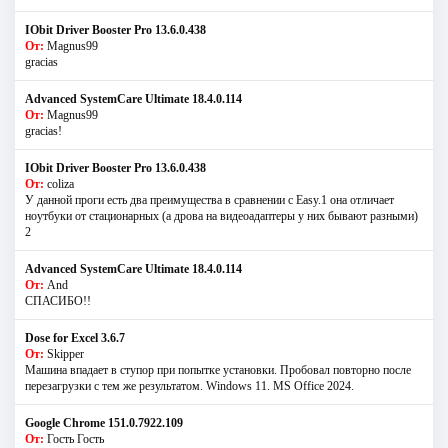
IObit Driver Booster Pro 13.6.0.438
От:
Magnus99
gracias
Advanced SystemCare Ultimate 18.4.0.114
От:
Magnus99
gracias!
IObit Driver Booster Pro 13.6.0.438
От:
coliza
У данной проги есть два преимущества в сравнении с Easy.1 она отличает
ноутбуки от стационарных (а дрова на видеоадаптеры у них бывают разными)
2
Advanced SystemCare Ultimate 18.4.0.114
От:
And
СПАСИБО!!
Dose for Excel 3.6.7
От:
Skipper
Машина впадает в ступор при попытке установки. Пробовал повторно после
перезагрузки с тем же результатом. Windows 11. MS Offiсe 2024.
Google Chrome 151.0.7922.109
От:
Гость Гость