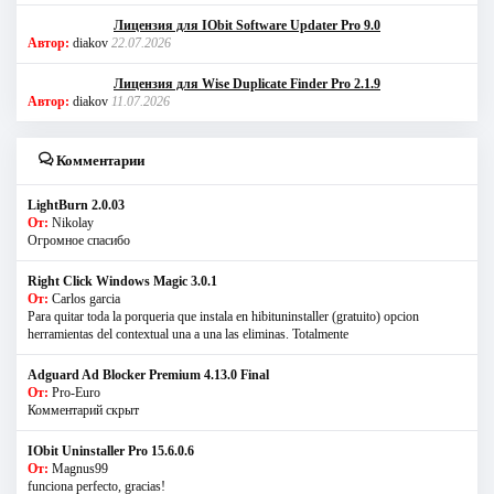
Лицензия для IObit Software Updater Pro 9.0
Автор:
diakov
22.07.2026
Лицензия для Wise Duplicate Finder Pro 2.1.9
Автор:
diakov
11.07.2026
Комментарии
LightBurn 2.0.03
От:
Nikolay
Огромное спасибо
Right Click Windows Magic 3.0.1
От:
Carlos garcia
Para quitar toda la porqueria que instala en hibituninstaller (gratuito) opcion
herramientas del contextual una a una las eliminas. Totalmente
Adguard Ad Blocker Premium 4.13.0 Final
От:
Pro-Euro
Комментарий скрыт
IObit Uninstaller Pro 15.6.0.6
От:
Magnus99
funciona perfecto, gracias!