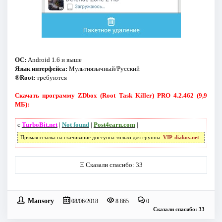
ОС:
Android 1.6 и выше
Язык интерфейса:
Mультиязычный/Русский
®Root:
требуются
Скачать программу ZDbox (Root Task Killer) PRO 4.2.462 (9,9
МБ):
с
TurboBit.net
|
Not found
|
Post4earn.com
|
Прямая ссылка на скачивание доступна только для группы:
VIP-diakov.net
Сказали спасибо: 33
Mansory
08/06/2018
8 865
0
Сказали спасибо: 33