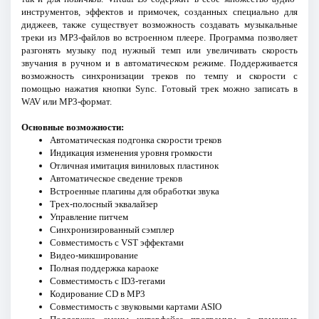
инструментов, эффектов и примочек, созданных специально для
диджеев, также существует возможность создавать музыкальные
треки из MP3-файлов во встроенном плеере. Программа позволяет
разгонять музыку под нужный темп или увеличивать скорость
звучания в ручном и в автоматическом режиме. Поддерживается
возможность синхронизации треков по темпу и скорости с
помощью нажатия кнопки Sync. Готовый трек можно записать в
WAV или MP3-формат.
Основные возможности:
Автоматическая подгонка скорости треков
Индикация изменения уровня громкости
Отличная имитация виниловых пластинок
Автоматическое сведение треков
Встроенные плагины для обработки звука
Трех-полосный эквалайзер
Управление питчем
Синхронизированный сэмплер
Совместимость с VST эффектами
Видео-микширование
Полная поддержка караоке
Совместимость с ID3-тегами
Кодирование CD в MP3
Совместимость с звуковыми картами ASIO