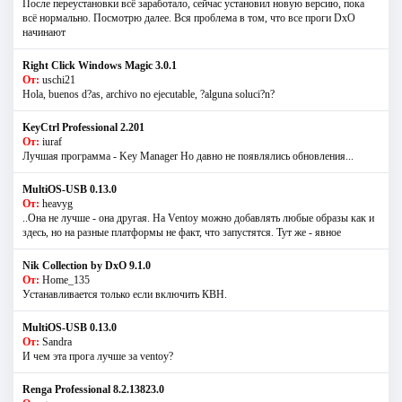
После переустановки всё заработало, сейчас установил новую версию, пока
всё нормально. Посмотрю далее. Вся проблема в том, что все проги DxO
начинают
Right Click Windows Magic 3.0.1
От:
uschi21
Hola, buenos d?as, archivo no ejecutable, ?alguna soluci?n?
KeyCtrl Professional 2.201
От:
iuraf
Лучшая программа - Key Manager Но давно не появлялись обновления...
MultiOS-USB 0.13.0
От:
heavyg
..Она не лучше - она другая. На Ventoy можно добавлять любые образы как и
здесь, но на разные платформы не факт, что запустятся. Тут же - явное
Nik Collection by DxO 9.1.0
От:
Home_135
Устанавливается только если включить КВН.
MultiOS-USB 0.13.0
От:
Sandra
И чем эта прога лучше за ventoy?
Renga Professional 8.2.13823.0