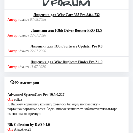
Лицензия для Wise Care 365 Pro 8.0.4.732
Автор:
diakov
07.08.2026
Лицензия для IObit Driver Booster PRO 13.5
Автор:
diakov
22.07.2026
Лицензия для IObit Software Updater Pro 9.0
Автор:
diakov
22.07.2026
Лицензия для Wise Duplicate Finder Pro 2.1.9
Автор:
diakov
11.07.2026
Комментарии
Advanced SystemCare Pro 19.5.0.227
От:
coliza
К Вашему хорошему коменту хотелось бы одну поправочку -
порташка,порташке рознь.Здесь многое зависит от набитости руки автора
именно на конкретную
Nik Collection by DxO 9.1.0
От:
AlexAlex23