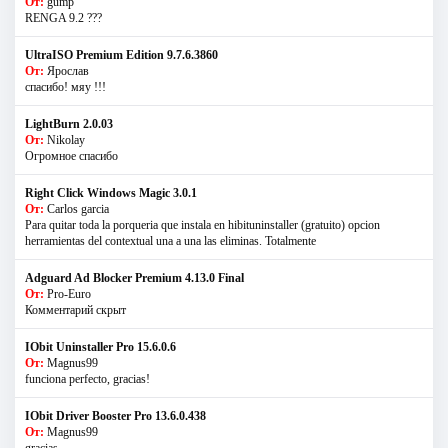
От:
gump
RENGA 9.2 ???
UltraISO Premium Edition 9.7.6.3860
От:
Ярослав
спасибо! мяу !!!
LightBurn 2.0.03
От:
Nikolay
Огромное спасибо
Right Click Windows Magic 3.0.1
От:
Carlos garcia
Para quitar toda la porqueria que instala en hibituninstaller (gratuito) opcion
herramientas del contextual una a una las eliminas. Totalmente
Adguard Ad Blocker Premium 4.13.0 Final
От:
Pro-Euro
Комментарий скрыт
IObit Uninstaller Pro 15.6.0.6
От:
Magnus99
funciona perfecto, gracias!
IObit Driver Booster Pro 13.6.0.438
От:
Magnus99