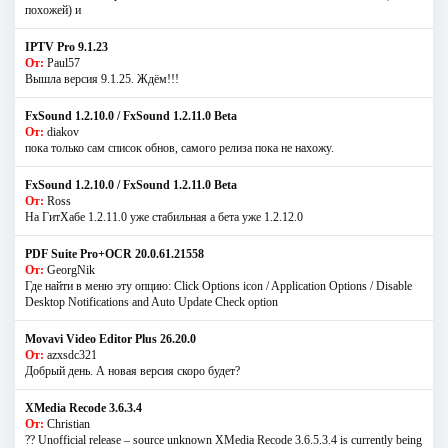
похожей) и
IPTV Pro 9.1.23
От:
Paul57
Вышла версия 9.1.25. Ждём!!!
FxSound 1.2.10.0 / FxSound 1.2.11.0 Beta
От:
diakov
пока только сам список обнов, самого релиза пока не нахожу.
FxSound 1.2.10.0 / FxSound 1.2.11.0 Beta
От:
Ross
На ГитХабе 1.2.11.0 уже стабильная а бета уже 1.2.12.0
PDF Suite Pro+OCR 20.0.61.21558
От:
GeorgNik
Где найти в меню эту опцию: Click Options icon / Application Options / Disable
Desktop Notifications and Auto Update Check option
Movavi Video Editor Plus 26.20.0
От:
azxsdc321
Добрый день. А новая версия скоро будет?
XMedia Recode 3.6.3.4
От:
Christian
?? Unofficial release – source unknown XMedia Recode 3.6.5.3.4 is currently being