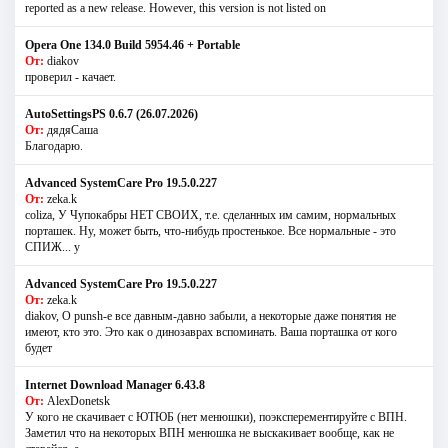
reported as a new release. However, this version is not listed on
Opera One 134.0 Build 5954.46 + Portable
От:
diakov
проверил - качает.
AutoSettingsPS 0.6.7 (26.07.2026)
От:
дядяСаша
Благодарю.
Advanced SystemCare Pro 19.5.0.227
От:
zeka.k
coliza, У Чупокабры НЕТ СВОИХ, т.е. сделанных им самим, нормальных
порташек. Ну, может быть, что-нибудь простенькое. Все нормальные - это
СПИЖ... у
Advanced SystemCare Pro 19.5.0.227
От:
zeka.k
diakov, О punsh-е все давным-давно забыли, а некоторые даже понятия не
имеют, кто это. Это как о динозаврах вспоминать. Ваша порташка от кого
будет
Internet Download Manager 6.43.8
От:
AlexDonetsk
У кого не скачивает с ЮТЮБ (нет менюшки), поэксперементируйте с ВПН.
Заметил что на некоторых ВПН менюшка не выскакивает вообще, как не