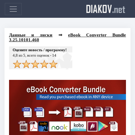
DIAKOV
.net
Данные и диски
⇒
eBook Converter Bundle
3.25.10101.460
Оцените новость / программу!
4,8
из 5, всего оценок -
14