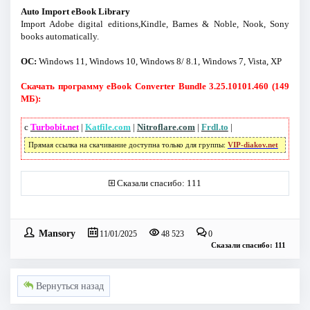
Auto Import eBook Library
Import Adobe digital editions,Kindle, Barnes & Noble, Nook, Sony
books automatically.
ОС:
Windows 11, Windows 10, Windows 8/ 8.1, Windows 7, Vista, XP
Скачать программу eBook Converter Bundle 3.25.10101.460 (149
МБ):
с
Turbobit.net
|
Katfile.com
|
Nitroflare.com
|
Frdl.to
|
Прямая ссылка на скачивание доступна только для группы:
VIP-diakov.net
Сказали спасибо: 111
Mansory
11/01/2025
48 523
0
Сказали спасибо: 111
Вернуться назад