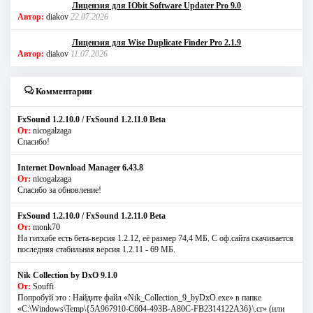
Лицензия для IObit Software Updater Pro 9.0
Автор:
diakov
22.07.2026
Лицензия для Wise Duplicate Finder Pro 2.1.9
Автор:
diakov
11.07.2026
Комментарии
FxSound 1.2.10.0 / FxSound 1.2.11.0 Beta
От:
nicogalzaga
Спасибо!
Internet Download Manager 6.43.8
От:
nicogalzaga
Спасибо за обновление!
FxSound 1.2.10.0 / FxSound 1.2.11.0 Beta
От:
monk70
На гитхабе есть бета-версия 1.2.12, её размер 74,4 МБ. С оф.сайта скачивается
последняя стабильная версия 1.2.11 - 69 МБ.
Nik Collection by DxO 9.1.0
От:
Souffi
Попробуй это : Найдите файл «Nik_Collection_9_byDxO.exe» в папке
«C:\Windows\Temp\{5A967910-C604-493B-A80C-FB2314122A36}\.cr» (или