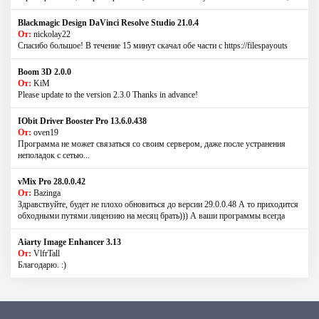
Blackmagic Design DaVinci Resolve Studio 21.0.4
От:
nickolay22
Спасибо большое! В течение 15 минут скачал обе части с https://filespayouts
Boom 3D 2.0.0
От:
KiM
Please update to the version 2.3.0 Thanks in advance!
IObit Driver Booster Pro 13.6.0.438
От:
oven19
Программа не может связаться со своим сервером, даже после устранения
неполадок с сетью...
vMix Pro 28.0.0.42
От:
Bazinga
Здравствуйте, будет не плохо обновиться до версии 29.0.0.48 А то приходится
обходными путями лицензию на месяц брать))) А ваши программы всегда
Aiarty Image Enhancer 3.13
От:
VlfrTall
Благодарю. :)