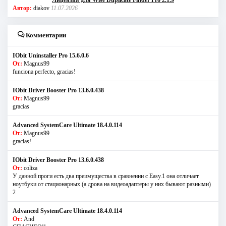
Лицензия для Wise Duplicate Finder Pro 2.1.9
Автор:
diakov
11.07.2026
Комментарии
IObit Uninstaller Pro 15.6.0.6
От:
Magnus99
funciona perfecto, gracias!
IObit Driver Booster Pro 13.6.0.438
От:
Magnus99
gracias
Advanced SystemCare Ultimate 18.4.0.114
От:
Magnus99
gracias!
IObit Driver Booster Pro 13.6.0.438
От:
coliza
У данной проги есть два преимущества в сравнении с Easy.1 она отличает
ноутбуки от стационарных (а дрова на видеоадаптеры у них бывают разными)
2
Advanced SystemCare Ultimate 18.4.0.114
От:
And