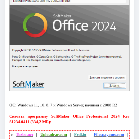
ОС:
Windows 11, 10, 8, 7 и Windows Server, начиная с 2008 R2
Скачать программу SoftMaker Office Professional 2024 Rev
S1234.0411 (334,2 МБ):
с
Turbo.net
|
Uploadrar.com
|
Frdl.io
|
Filespayouts.com
|