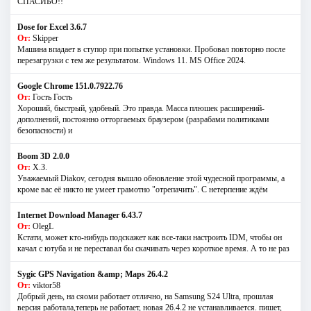
СПАСИБО!!
Dose for Excel 3.6.7
От:
Skipper
Машина впадает в ступор при попытке установки. Пробовал повторно после
перезагрузки с тем же результатом. Windows 11. MS Offiсe 2024.
Google Chrome 151.0.7922.76
От:
Гость Гость
Хороший, быстрый, удобный. Это правда. Масса плюшек расширений-
дополнений, постоянно отторгаемых браузером (разрабами политиками
безопасности) и
Boom 3D 2.0.0
От:
Х.З.
Уважаемый Diakov, сегодня вышло обновление этой чудесной программы, а
кроме вас её никто не умеет грамотно "отрепачить". С нетерпение ждём
Internet Download Manager 6.43.7
От:
OlegL
Кстати, может кто-нибудь подскажет как все-таки настроить IDM, чтобы он
качал с ютуба и не переставал бы скачивать через короткое время. А то не раз
Sygic GPS Navigation &amp; Maps 26.4.2
От:
viktor58
Добрый день, на сяоми работает отлично, на Samsung S24 Ultra, прошлая
версия работала,теперь не работает, новая 26.4.2 не устанавливается. пишет,