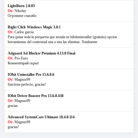
LightBurn 2.0.03
От:
Nikolay
Огромное спасибо
Right Click Windows Magic 3.0.1
От:
Carlos garcia
Para quitar toda la porqueria que instala en hibituninstaller (gratuito) opcion
herramientas del contextual una a una las eliminas. Totalmente
Adguard Ad Blocker Premium 4.13.0 Final
От:
Pro-Euro
Комментарий скрыт
IObit Uninstaller Pro 15.6.0.6
От:
Magnus99
funciona perfecto, gracias!
IObit Driver Booster Pro 13.6.0.438
От:
Magnus99
gracias
Advanced SystemCare Ultimate 18.4.0.114
От:
Magnus99
gracias!