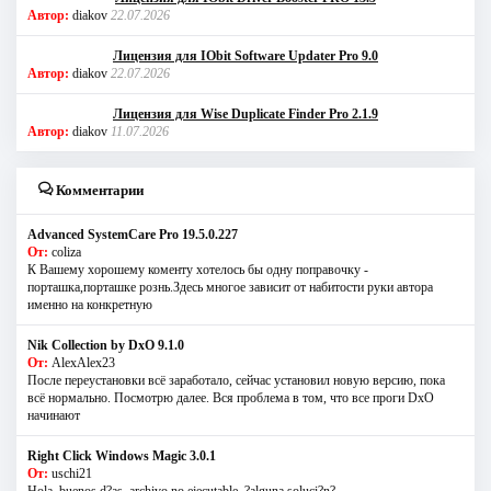
Автор:
diakov
22.07.2026
Лицензия для IObit Software Updater Pro 9.0
Автор:
diakov
22.07.2026
Лицензия для Wise Duplicate Finder Pro 2.1.9
Автор:
diakov
11.07.2026
Комментарии
Advanced SystemCare Pro 19.5.0.227
От:
coliza
К Вашему хорошему коменту хотелось бы одну поправочку -
порташка,порташке рознь.Здесь многое зависит от набитости руки автора
именно на конкретную
Nik Collection by DxO 9.1.0
От:
AlexAlex23
После переустановки всё заработало, сейчас установил новую версию, пока
всё нормально. Посмотрю далее. Вся проблема в том, что все проги DxO
начинают
Right Click Windows Magic 3.0.1
От:
uschi21