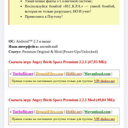
Узнай новые факты о Солнечной системе;
Воспользуйся бомбой «И.С.К.Р.А.» — умной бомбой,
которая не только разрушает, НО И учит!
Прикоснись к Плутону!
ОС:
Android™ 2.3 и выше
Язык интерфейса:
английский
Статус:
Premium Original & Mod (Power-Ups/Unlocked)
Скачать игру Angry Birds Space Premium 2.2.1 (47,95 МБ):
с
TurboBit.net
|
DepositFiles.com
|
Hitfile.net
|
Wayupload.com
|
Прямая ссылка на скачивание доступна только для группы:
VIP-diakov.net
Скачать игру Angry Birds Space Premium 2.2.1 Mod (49,84 МБ):
с
TurboBit.net
|
DepositFiles.com
|
Hitfile.net
|
Wayupload.com
|
Прямая ссылка на скачивание доступна только для группы:
VIP-diakov.net