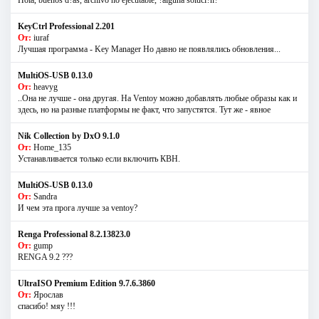
Hola, buenos d?as, archivo no ejecutable, ?alguna soluci?n?
KeyCtrl Professional 2.201
От:
iuraf
Лучшая программа - Key Manager Но давно не появлялись обновления...
MultiOS-USB 0.13.0
От:
heavyg
..Она не лучше - она другая. На Ventoy можно добавлять любые образы как и
здесь, но на разные платформы не факт, что запустятся. Тут же - явное
Nik Collection by DxO 9.1.0
От:
Home_135
Устанавливается только если включить КВН.
MultiOS-USB 0.13.0
От:
Sandra
И чем эта прога лучше за ventoy?
Renga Professional 8.2.13823.0
От:
gump
RENGA 9.2 ???
UltraISO Premium Edition 9.7.6.3860
От:
Ярослав
спасибо! мяу !!!