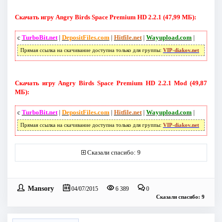
Скачать игру Angry Birds Space Premium HD 2.2.1 (47,99 МБ):
с
TurboBit.net
|
DepositFiles.com
|
Hitfile.net
|
Wayupload.com
|
Прямая ссылка на скачивание доступна только для группы:
VIP-diakov.net
Скачать игру Angry Birds Space Premium HD 2.2.1 Mod (49,87
МБ):
с
TurboBit.net
|
DepositFiles.com
|
Hitfile.net
|
Wayupload.com
|
Прямая ссылка на скачивание доступна только для группы:
VIP-diakov.net
Сказали спасибо: 9
Mansory
04/07/2015
6 389
0
Сказали спасибо: 9