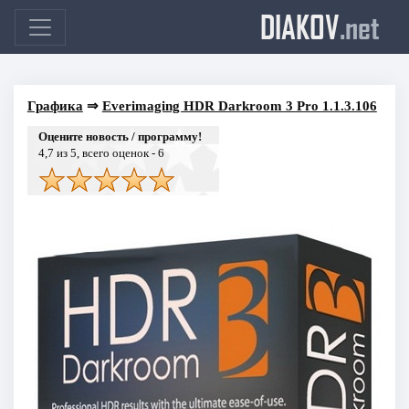
DIAKOV
.net
Графика
⇒
Everimaging HDR Darkroom 3 Pro 1.1.3.106
Оцените новость / программу!
4,7
из 5, всего оценок -
6