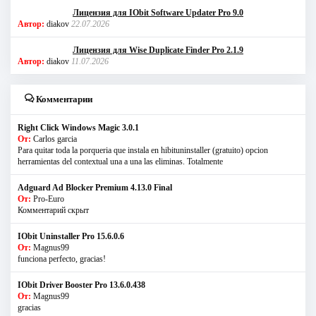
Лицензия для IObit Software Updater Pro 9.0
Автор:
diakov
22.07.2026
Лицензия для Wise Duplicate Finder Pro 2.1.9
Автор:
diakov
11.07.2026
Комментарии
Right Click Windows Magic 3.0.1
От:
Carlos garcia
Para quitar toda la porqueria que instala en hibituninstaller (gratuito) opcion
herramientas del contextual una a una las eliminas. Totalmente
Adguard Ad Blocker Premium 4.13.0 Final
От:
Pro-Euro
Комментарий скрыт
IObit Uninstaller Pro 15.6.0.6
От:
Magnus99
funciona perfecto, gracias!
IObit Driver Booster Pro 13.6.0.438
От:
Magnus99
gracias