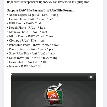
подавления исправляет проблему так называемых Призраков.
Support RAW File Format List RAW File Format:
• Adobe Digital Negative - DNG - *.dng
• Canon Photo- RAW - *.crw / *.cr2
• FUJI Photo - RAW - *.raf
• Kodak Photo - RAW - *.kdc
• Mamiya Photo - RAW - *.mef
• Nikon Photo - RAW - *.nef / *.nrw
• Olympus RAW - File - *.orf
• Panasonic Photo - RAW - *.raw / *.rw2
• Pentax Photo - RAW - *.pef / *.ptx
• Sony RAW File - *.srf / *.sr2 / *.arw
• Leica RAW File - *.rwl / *.raw / *.dng
• Hasselblad - RAW File - *.fff
• Imacon - RAW File -*.fff