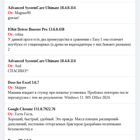
Advanced SystemCare Ultimate 18.4.0.114
От:
Magnus99
gracias!
IObit Driver Booster Pro 13.6.0.438
От:
coliza
У данной проги есть два преимущества в сравнении с Easy.1 она отличает
ноутбуки от стационарных (а дрова на видеоадаптеры у них бывают разными)
2
Advanced SystemCare Ultimate 18.4.0.114
От:
And
СПАСИБО!!
Dose for Excel 3.6.7
От:
Skipper
Машина впадает в ступор при попытке установки. Пробовал повторно после
перезагрузки с тем же результатом. Windows 11. MS Offiсe 2024.
Google Chrome 151.0.7922.76
От:
Гость Гость
Хороший, быстрый, удобный. Это правда. Масса плюшек расширений-
дополнений, постоянно отторгаемых браузером (разрабами политиками
безопасности) и