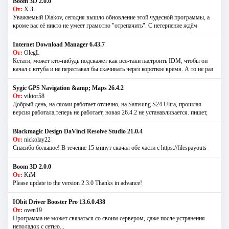
Boom 3D 2.0.0
От:
Х.З.
Уважаемый Diakov, сегодня вышло обновление этой чудесной программы, а
кроме вас её никто не умеет грамотно "отрепачить". С нетерпение ждём
Internet Download Manager 6.43.7
От:
OlegL
Кстати, может кто-нибудь подскажет как все-таки настроить IDM, чтобы он
качал с ютуба и не переставал бы скачивать через короткое время. А то не раз
Sygic GPS Navigation &amp; Maps 26.4.2
От:
viktor58
Добрый день, на сяоми работает отлично, на Samsung S24 Ultra, прошлая
версия работала,теперь не работает, новая 26.4.2 не устанавливается. пишет,
Blackmagic Design DaVinci Resolve Studio 21.0.4
От:
nickolay22
Спасибо большое! В течение 15 минут скачал обе части с https://filespayouts
Boom 3D 2.0.0
От:
KiM
Please update to the version 2.3.0 Thanks in advance!
IObit Driver Booster Pro 13.6.0.438
От:
oven19
Программа не может связаться со своим сервером, даже после устранения
неполадок с сетью...