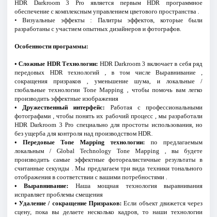
HDR Darkroom 3 Pro является первым HDR программное
обеспечение с комплексным управлением цветового пространства .
• Визуальные эффекты : Палитры эффектов, которые были
разработаны с участием опытных дизайнеров и фотографов.
Особенности программы:
• Сложные HDR Технологии:
HDR Darkroom 3 включает в себя ряд
передовых HDR технологий , в том числе Выравнивание ,
сокращения призраков , уменьшение шума, и локальные /
глобальные технологии Tone Mapping , чтобы помочь вам легко
производить эффектные изображения
• Дружественный интерфейс:
Работая с профессиональными
фотографами , чтобы понять их рабочий процесс , мы разработали
HDR Darkroom 3 Pro специально для простоты использования, но
без ущерба для контроля над производством HDR.
• Передовые Tone Mapping технологии:
по предлагаемым
локальным / Global Technology Tone Mapping , вы будете
производить самые эффектные фотореалистичные результаты в
считанные секунды . Мы предлагаем три вида техники тонального
отображения в соответствии с вашими потребностями .
• Выравнивание:
Наша мощная технология выравнивания
исправляет проблемы смещения
• Удаление / сокращение Призраков:
Если объект движется через
сцену, пока вы делаете несколько кадров, то наши технологии