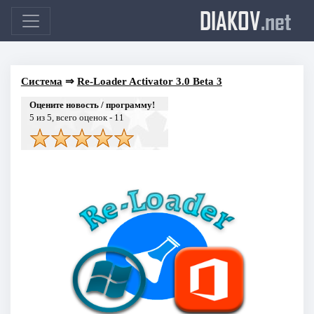
DIAKOV
.net
Система
⇒
Re-Loader Activator 3.0 Beta 3
Оцените новость / программу!
5
из 5, всего оценок -
11