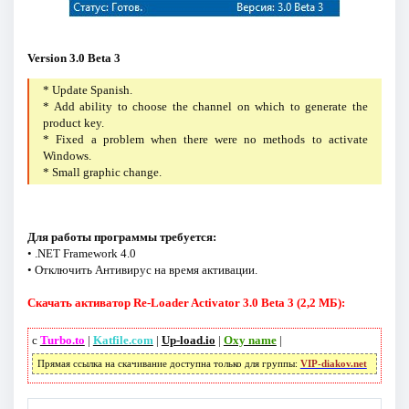
Version 3.0 Beta 3
* Update Spanish.
* Add ability to choose the channel on which to generate the
product key.
* Fixed a problem when there were no methods to activate
Windows.
* Small graphic change.
Для работы программы требуется:
• .NET Framework 4.0
• Отключить Антивирус на время активации.
Скачать активатор Re-Loader Activator 3.0 Beta 3 (2,2 МБ):
с
Turbo.to
|
Katfile.com
|
Up-load.io
|
Oxy name
|
Прямая ссылка на скачивание доступна только для группы:
VIP-diakov.net