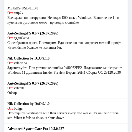
MultiOS-USB 0.13.0
От:
snip2k
Все сделал по инструкции. Не видит ISO-шек с Windows. Выполнение 1-го
пункта загрузочного меню - приводит к ошибке.
AutoSettingsPS 0.6.7 (26.07.2026)
От:
дядяСаша
Своеобразная прога. Посмотрим. Единственно что напрягает мелкий шрифт.
Чуток бы по больше не помешал бы.
Nik Collection by DxO 9.1.0
От:
valalysha
Здравствуйте. При установке ошибка 0х80072EE2. Подскажите как исправить.
Windows 11 Домашняя Insider Preview Версия 26H1 Сборка ОС 28120.2630
AutoSettingsPS 0.6.7 (26.07.2026)
От:
valcraft
Обзор
Nik Collection by DxO 9.1.0
От:
boliga
Dxo requires verification with their servers every few weeks, it's on their official
site. When it fails to do so, it shuts down
Advanced SystemCare Pro 19.5.0.227