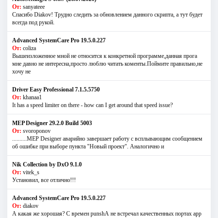
От:
sanyateee
Спасибо Diakov! Трудно следить за обновлением данного скрипта, а тут будет
всегда под рукой.
Advanced SystemCare Pro 19.5.0.227
От:
coliza
Вышеизложенное мной не относится к конкретной программе,данная прога
мне давно не интересна,просто люблю читать коменты.Поймите правильно,не
хочу не
Driver Easy Professional 7.1.5.5750
От:
khanaa1
It has a speed limiter on there - how can I get around that speed issue?
MEP Designer 29.2.0 Build 5003
От:
svoroponov
..........MEP Designer аварийно завершает работу с всплывающим сообщением
об ошибке при выборе пункта "Новый проект". Аналогично и
Nik Collection by DxO 9.1.0
От:
vitek_s
Установил, все отлично!!!
Advanced SystemCare Pro 19.5.0.227
От:
diakov
А какая же хорошая? С времен punshА не встречал качественных портах app