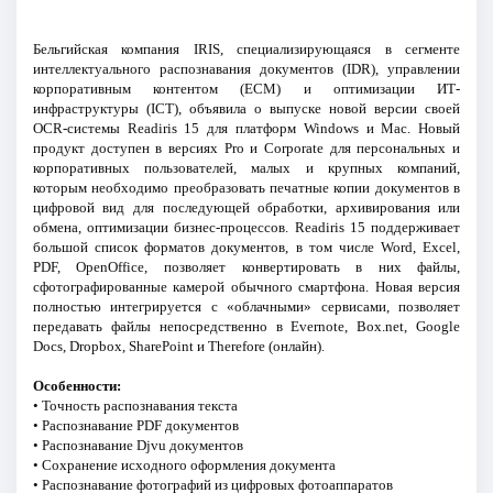
Бельгийская компания IRIS, специализирующаяся в сегменте
интеллектуального распознавания документов (IDR), управлении
корпоративным контентом (ECM) и оптимизации ИТ-
инфраструктуры (ICT), объявила о выпуске новой версии своей
OCR-системы Readiris 15 для платформ Windows и Mac. Новый
продукт доступен в версиях Pro и Corporate для персональных и
корпоративных пользователей, малых и крупных компаний,
которым необходимо преобразовать печатные копии документов в
цифровой вид для последующей обработки, архивирования или
обмена, оптимизации бизнес-процессов. Readiris 15 поддерживает
большой список форматов документов, в том числе Word, Excel,
PDF, OpenOffice, позволяет конвертировать в них файлы,
сфотографированные камерой обычного смартфона. Новая версия
полностью интегрируется с «облачными» сервисами, позволяет
передавать файлы непосредственно в Evernote, Box.net, Google
Docs, Dropbox, SharePoint и Therefore (онлайн).
Особенности:
• Точность распознавания текста
• Распознавание PDF документов
• Распознавание Djvu документов
• Сохранение исходного оформления документа
• Распознавание фотографий из цифровых фотоаппаратов