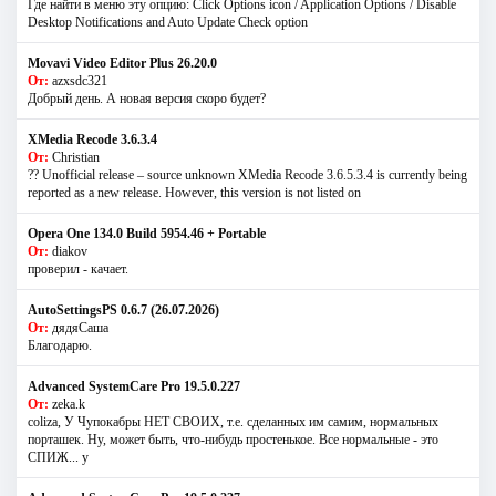
Где найти в меню эту опцию: Click Options icon / Application Options / Disable
Desktop Notifications and Auto Update Check option
Movavi Video Editor Plus 26.20.0
От:
azxsdc321
Добрый день. А новая версия скоро будет?
XMedia Recode 3.6.3.4
От:
Christian
?? Unofficial release – source unknown XMedia Recode 3.6.5.3.4 is currently being
reported as a new release. However, this version is not listed on
Opera One 134.0 Build 5954.46 + Portable
От:
diakov
проверил - качает.
AutoSettingsPS 0.6.7 (26.07.2026)
От:
дядяСаша
Благодарю.
Advanced SystemCare Pro 19.5.0.227
От:
zeka.k
coliza, У Чупокабры НЕТ СВОИХ, т.е. сделанных им самим, нормальных
порташек. Ну, может быть, что-нибудь простенькое. Все нормальные - это
СПИЖ... у