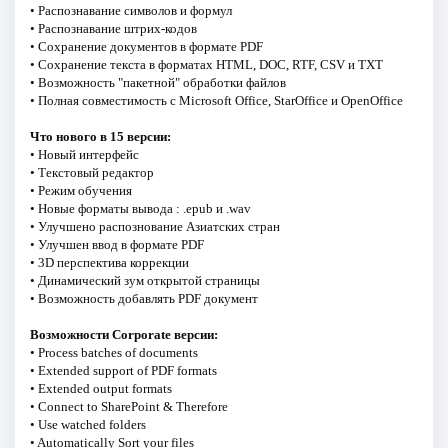
• Распознавание символов и формул
• Распознавание штрих-кодов
• Сохранение документов в формате PDF
• Сохранение текста в форматах HTML, DOC, RTF, CSV и TXT
• Возможность "пакетной" обработки файлов
• Полная совместимость с Microsoft Office, StarOffice и OpenOffice
Что нового в 15 версии:
• Новый интерфейс
• Текстовый редактор
• Режим обучения
• Новые форматы вывода : .epub и .wav
• Улучшено распознование Азиатских стран
• Улучшен ввод в формате PDF
• 3D перспектива коррекции
• Динамический зум открытой страницы
• Возможность добавлять PDF документ
Возможности Corporate версии:
• Process batches of documents
• Extended support of PDF formats
• Extended output formats
• Connect to SharePoint & Therefore
• Use watched folders
• Automatically Sort your files