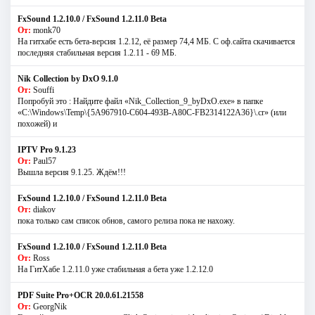
FxSound 1.2.10.0 / FxSound 1.2.11.0 Beta
От:
monk70
На гитхабе есть бета-версия 1.2.12, её размер 74,4 МБ. С оф.сайта скачивается
последняя стабильная версия 1.2.11 - 69 МБ.
Nik Collection by DxO 9.1.0
От:
Souffi
Попробуй это : Найдите файл «Nik_Collection_9_byDxO.exe» в папке
«C:\Windows\Temp\{5A967910-C604-493B-A80C-FB2314122A36}\.cr» (или
похожей) и
IPTV Pro 9.1.23
От:
Paul57
Вышла версия 9.1.25. Ждём!!!
FxSound 1.2.10.0 / FxSound 1.2.11.0 Beta
От:
diakov
пока только сам список обнов, самого релиза пока не нахожу.
FxSound 1.2.10.0 / FxSound 1.2.11.0 Beta
От:
Ross
На ГитХабе 1.2.11.0 уже стабильная а бета уже 1.2.12.0
PDF Suite Pro+OCR 20.0.61.21558
От:
GeorgNik