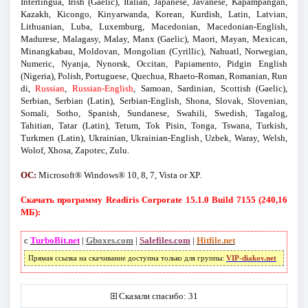
Interlingua, Irish (Gaelic), Italian, Japanese, Javanese, Kapampangan,
Kazakh, Kicongo, Kinyarwanda, Korean, Kurdish, Latin, Latvian,
Lithuanian, Luba, Luxemburg, Macedonian, Macedonian-English,
Madurese, Malagasy, Malay, Manx (Gaelic), Maori, Mayan, Mexican,
Minangkabau, Moldovan, Mongolian (Cyrillic), Nahuatl, Norwegian,
Numeric, Nyanja, Nynorsk, Occitan, Papiamento, Pidgin English
(Nigeria), Polish, Portuguese, Quechua, Rhaeto-Roman, Romanian, Run
di,
Russian
,
Russian-English
, Samoan, Sardinian, Scottish (Gaelic),
Serbian, Serbian (Latin), Serbian-English, Shona, Slovak, Slovenian,
Somali, Sotho, Spanish, Sundanese, Swahili, Swedish, Tagalog,
Tahitian, Tatar (Latin), Tetum, Tok Pisin, Tonga, Tswana, Turkish,
Turkmen (Latin), Ukrainian, Ukrainian-English, Uzbek, Waray, Welsh,
Wolof, Xhosa, Zapotec, Zulu.
ОС:
Microsoft® Windows® 10, 8, 7, Vista or XP.
Скачать программу Readiris Corporate 15.1.0 Build 7155 (240,16
МБ):
с
TurboBit.net
|
Gboxes.com
|
Salefiles.com
|
Hitfile.net
Прямая ссылка на скачивание доступна только для группы:
VIP-diakov.net
Сказали спасибо: 31