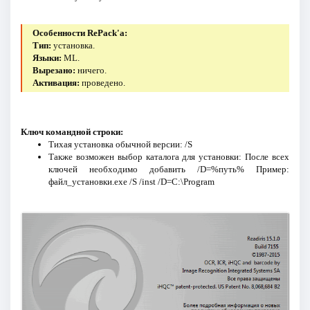
Особенности RePack'a:
Тип:
установка.
Языки:
ML.
Вырезано:
ничего.
Активация:
проведено.
Ключ командной строки:
Тихая установка обычной версии: /S
Также возможен выбор каталога для установки: После всех
ключей необходимо добавить /D=%путь% Пример:
файл_установки.exe /S /inst /D=C:\Program