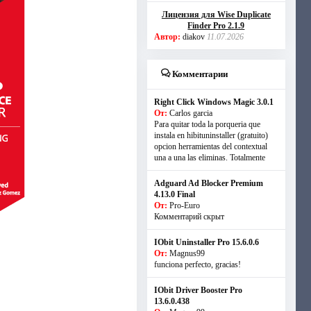
Лицензия для Wise Duplicate
Finder Pro 2.1.9
Автор:
diakov
11.07.2026
Комментарии
Right Click Windows Magic 3.0.1
От:
Carlos garcia
Para quitar toda la porqueria que
instala en hibituninstaller (gratuito)
opcion herramientas del contextual
una a una las eliminas. Totalmente
Adguard Ad Blocker Premium
4.13.0 Final
От:
Pro-Euro
Комментарий скрыт
IObit Uninstaller Pro 15.6.0.6
От:
Magnus99
funciona perfecto, gracias!
IObit Driver Booster Pro
13.6.0.438