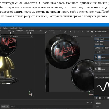
с текстурами 3D-объектов. С помощью этого мощного приложения можно 
Вы получаете интеллектуальные материалы, которые подстраиваются под 
роцесс обратим, поэтому можно не ограничивать себя в экспериментах. Про
формам, а также рисуйте кистями, настраиваемыми прямо в процессе работы.