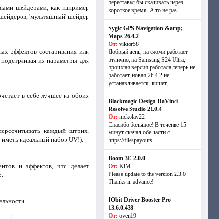
переставал бы скачивать через
овыми шейдерами, как например
короткое время. А то не раз
 шейдеров, 'мультяшный' шейдер
Sygic GPS Navigation &amp;
Maps 26.4.2
От:
viktor58
ных эффектов состаривания или
Добрый день, на сяоми работает
отлично, на Samsung S24 Ultra,
, подстраивая их параметры для
прошлая версия работала,теперь не
работает, новая 26.4.2 не
устанавливается. пишет,
четает в себе лучшее из обоих
Blackmagic Design DaVinci
Resolve Studio 21.0.4
От:
nickolay22
Спасибо большое! В течение 15
 пересчитывать каждый штрих.
минут скачал обе части с
 иметь идеальный набор UV!).
https://filespayouts
Boom 3D 2.0.0
ентов и эффектов, что делает
От:
KiM
Please update to the version 2.3.0
е.
Thanks in advance!
IObit Driver Booster Pro
ельности.
13.6.0.438
От:
oven19