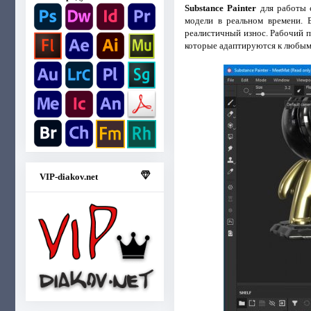
Substance Painter
для работы 
модели в реальном времени. 
реалистичный износ. Рабочий п
которые адаптируются к любым 
VIP-diakov.net