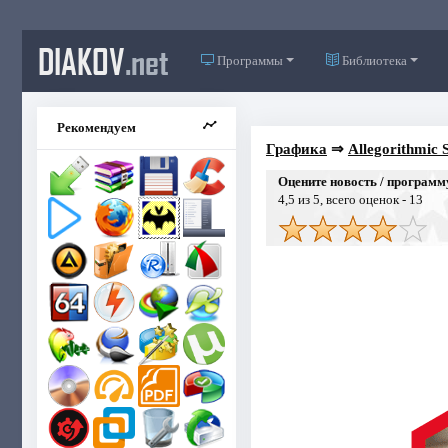
DIAKOV
.net
Программы
Библиотека
Рекомендуем
Графика
⇒
Allegorithmic 
Оцените новость / программ
4,5
из 5, всего оценок -
13