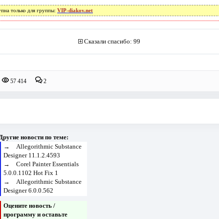
упна только для группы:
VIP-diakov.net
Сказали спасибо: 99
57 414
2
Другие новости по теме:
→
Allegorithmic Substance
Designer 11.1.2.4593
→
Corel Painter Essentials
5.0.0.1102 Hot Fix 1
→
Allegorithmic Substance
Designer 6.0.0.562
Оцените новость /
программу и оставьте