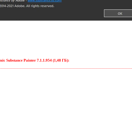
c Substance Painter 7.1.1.954 (1,48 ГБ):