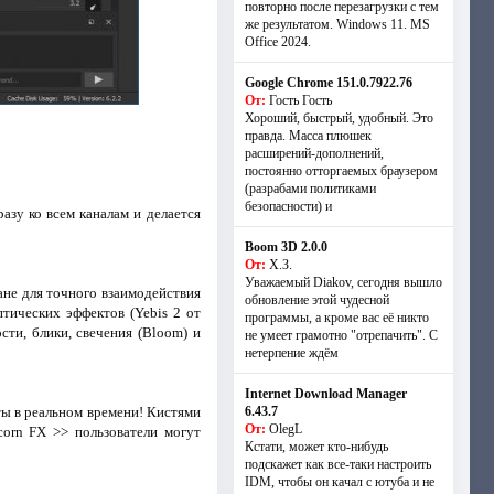
повторно после перезагрузки с тем
же результатом. Windows 11. MS
Offiсe 2024.
Google Chrome 151.0.7922.76
От:
Гость Гость
Хороший, быстрый, удобный. Это
правда. Масса плюшек
расширений-дополнений,
постоянно отторгаемых браузером
(разрабами политиками
безопасности) и
азу ко всем каналам и делается
Boom 3D 2.0.0
От:
Х.З.
Уважаемый Diakov, сегодня вышло
ане для точного взаимодействия
обновление этой чудесной
тических эффектов (Yebis 2 от
программы, а кроме вас её никто
сти, блики, свечения (Bloom) и
не умеет грамотно "отрепачить". С
нетерпение ждём
Internet Download Manager
ты в реальном времени! Кистями
6.43.7
От:
OlegL
orn FX >> пользователи могут
Кстати, может кто-нибудь
подскажет как все-таки настроить
IDM, чтобы он качал с ютуба и не