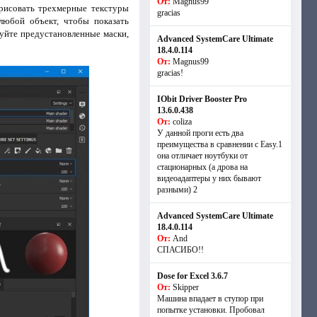
От:
Magnus99
рисовать трехмерные текстуры
gracias
любой объект, чтобы показать
буйте предустановленные маски,
Advanced SystemCare Ultimate
18.4.0.114
От:
Magnus99
gracias!
IObit Driver Booster Pro
13.6.0.438
От:
coliza
У данной проги есть два
преимущества в сравнении с Easy.1
она отличает ноутбуки от
стационарных (а дрова на
видеоадаптеры у них бывают
разными) 2
Advanced SystemCare Ultimate
18.4.0.114
От:
And
СПАСИБО!!
Dose for Excel 3.6.7
От:
Skipper
Машина впадает в ступор при
попытке установки. Пробовал