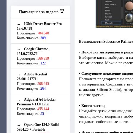
Популярное за неделю
→
IObit Driver Booster Pro
13.6.0.438
Просмотров:
704 640
Комментариев:
309
Возможности Substance Painter
→
Google Chrome
•
Покраска материалов в режи
151.0.7922.76
Выберите кисть, выберите и на
Просмотров:
566 839
это мгновенно. Можно покрасит
Комментариев:
122
•
Следующее поколение видов
→
Adobe Acrobat
Позволяет предварительно прос
26.001.21771
Просмотров:
508 615
с материалами. Создавайте ве
Комментариев:
264
компании Silicon Studio), кото
многие другие.
→
Adguard Ad Blocker
Premium 4.13.0 Final
•
Кисти частиц
Просмотров:
455 144
Накидайте грязи, огня или даж
Комментариев:
55
частиц можно покрасить любо
создавать собственные кисти.
→
Opera One 134.0 Build
5954.26 + Portable
•
Использование любого шейд