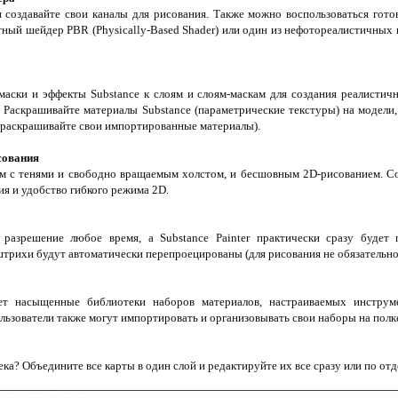
создавайте свои каналы для рисования. Также можно воспользоваться гот
ный шейдер PBR (Physically-Based Shader) или один из нефотореалистичных
маски и эффекты Substance к слоям и слоям-маскам для создания реалистич
 Раскрашивайте материалы Substance (параметрические текстуры) на модели
 раскрашивайте свои импортированные материалы).
сования
 с тенями и свободно вращаемым холстом, и бесшовным 2D-рисованием. Со
я и удобство гибкого режима 2D.
 разрешение любое время, а Substance Painter практически сразу будет
трихи будут автоматически перепроецированы (для рисования не обязательно
ляет насыщенные библиотеки наборов материалов, настраиваемых инструм
ьзователи также могут импортировать и организовывать свои наборы на полк
ека? Объедините все карты в один слой и редактируйте их все сразу или по отд