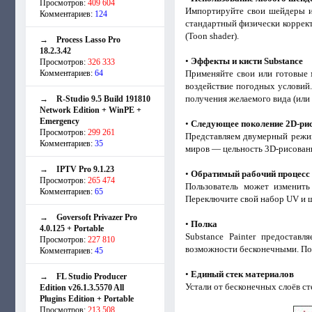
Просмотров:
409 604
Импортируйте свои шейдеры и 
Комментариев:
124
стандартный физически коррект
(Toon shader).
→
Process Lasso Pro
18.2.3.42
•
Эффекты и кисти Substance
Просмотров:
326 333
Комментариев:
64
Применяйте свои или готовые 
воздействие погодных условий.
получения желаемого вида (или
→
R-Studio 9.5 Build 191810
Network Edition + WinPE +
Emergency
•
Следующее поколение 2D-ри
Просмотров:
299 261
Представляем двумерный режим
Комментариев:
35
миров — цельность 3D-рисовани
→
IPTV Pro 9.1.23
•
Обратимый рабочий процесс
Просмотров:
265 474
Пользователь может изменить
Комментариев:
65
Переключите свой набор UV и ш
→
Goversoft Privazer Pro
•
Полка
4.0.125 + Portable
Substance Painter предостав
Просмотров:
227 810
возможности бесконечными. Пол
Комментариев:
45
•
Единый стек материалов
→
FL Studio Producer
Устали от бесконечных слоёв ст
Edition v26.1.3.5570 All
Plugins Edition + Portable
Просмотров:
213 508