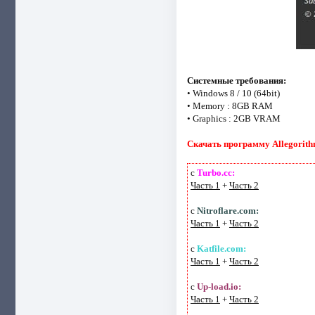
Системные требования:
• Windows 8 / 10 (64bit)
• Memory : 8GB RAM
• Graphics : 2GB VRAM
Скачать программу Allegorithmi
с
Turbo.cc:
Часть 1
+
Часть 2
с
Nitroflare.com:
Часть 1
+
Часть 2
с
Katfile.com:
Часть 1
+
Часть 2
с
Up-load.io:
Часть 1
+
Часть 2