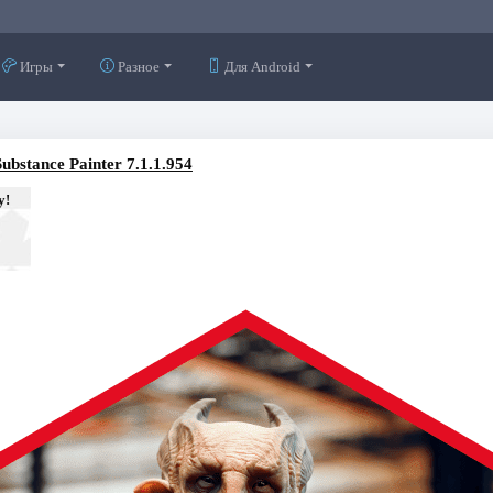
Игры
Разное
Для Android
Substance Painter 7.1.1.954
у!