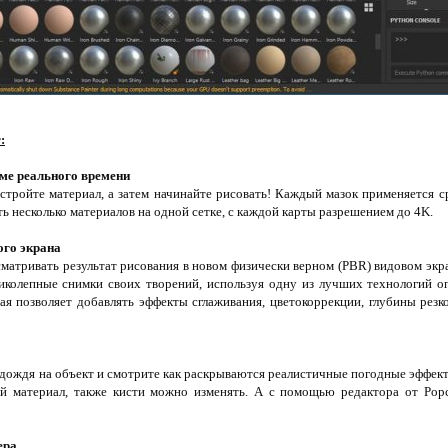
:
ме реального времени
стройте материал, а затем начинайте рисовать! Каждый мазок применяется ср
ь несколько материалов на одной сетке, с каждой карты разрешением до 4K.
ого экрана
матривать результат рисования в новом физически верном (PBR) видовом экр
ликолепные снимки своих творений, используя одну из лучших технологий оп
рая позволяет добавлять эффекты сглаживания, цветокоррекции, глубины резко
е дождя на объект и смотрите как раскрываются реалистичные погодные эффек
й материал, также кисти можно изменять. А с помощью редактора от Popc
ера