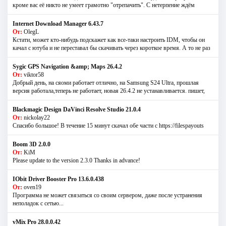
кроме вас её никто не умеет грамотно "отрепачить". С нетерпение ждём
Internet Download Manager 6.43.7
От:
OlegL
Кстати, может кто-нибудь подскажет как все-таки настроить IDM, чтобы он
качал с ютуба и не переставал бы скачивать через короткое время. А то не раз
Sygic GPS Navigation &amp; Maps 26.4.2
От:
viktor58
Добрый день, на сяоми работает отлично, на Samsung S24 Ultra, прошлая
версия работала,теперь не работает, новая 26.4.2 не устанавливается. пишет,
Blackmagic Design DaVinci Resolve Studio 21.0.4
От:
nickolay22
Спасибо большое! В течение 15 минут скачал обе части с https://filespayouts
Boom 3D 2.0.0
От:
KiM
Please update to the version 2.3.0 Thanks in advance!
IObit Driver Booster Pro 13.6.0.438
От:
oven19
Программа не может связаться со своим сервером, даже после устранения
неполадок с сетью...
vMix Pro 28.0.0.42