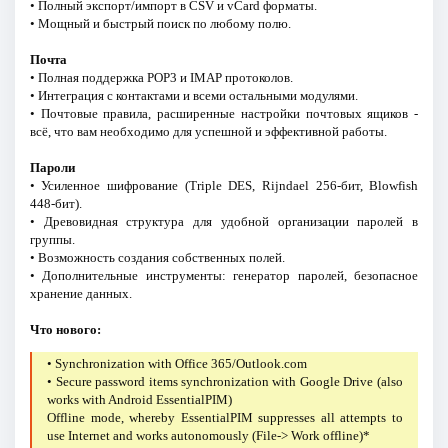
• Полный экспорт/импорт в CSV и vCard форматы.
• Мощный и быстрый поиск по любому полю.
Почта
• Полная поддержка POP3 и IMAP протоколов.
• Интеграция с контактами и всеми остальными модулями.
• Почтовые правила, расширенные настройки почтовых ящиков -
всё, что вам необходимо для успешной и эффективной работы.
Пароли
• Усиленное шифрование (Triple DES, Rijndael 256-бит, Blowfish
448-бит).
• Древовидная структура для удобной организации паролей в
группы.
• Возможность создания собственных полей.
• Дополнительные инструменты: генератор паролей, безопасное
хранение данных.
Что нового:
• Synchronization with Office 365/Outlook.com
• Secure password items synchronization with Google Drive (also
works with Android EssentialPIM)
Offline mode, whereby EssentialPIM suppresses all attempts to
use Internet and works autonomously (File-> Work offline)*