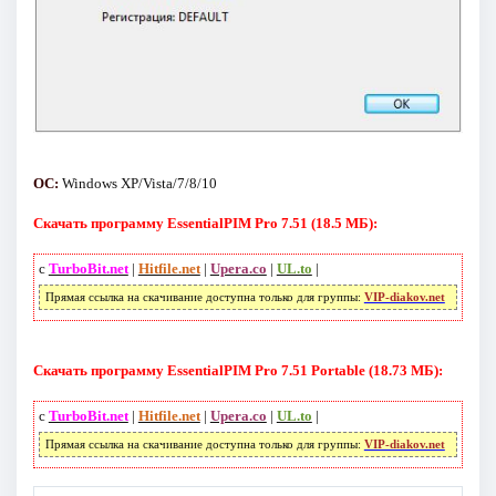
ОС:
Windows XP/Vista/7/8/10
Скачать программу EssentialPIM Pro 7.51 (18.5 МБ):
с
TurboBit.net
|
Hitfile.net
|
Upera.co
|
UL.to
|
Прямая ссылка на скачивание доступна только для группы:
VIP-diakov.net
Скачать программу EssentialPIM Pro 7.51 Portable (18.73 МБ):
с
TurboBit.net
|
Hitfile.net
|
Upera.co
|
UL.to
|
Прямая ссылка на скачивание доступна только для группы:
VIP-diakov.net