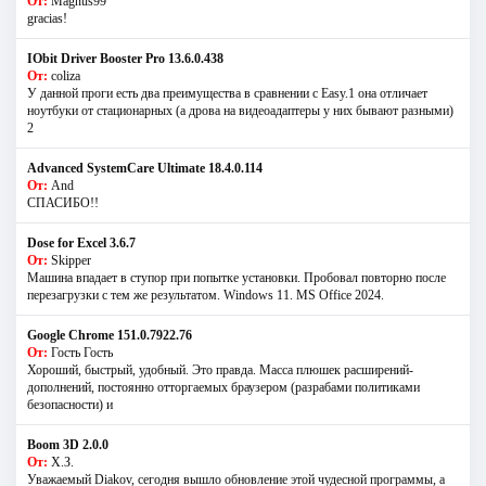
От:
Magnus99
gracias!
IObit Driver Booster Pro 13.6.0.438
От:
coliza
У данной проги есть два преимущества в сравнении с Easy.1 она отличает
ноутбуки от стационарных (а дрова на видеоадаптеры у них бывают разными)
2
Advanced SystemCare Ultimate 18.4.0.114
От:
And
СПАСИБО!!
Dose for Excel 3.6.7
От:
Skipper
Машина впадает в ступор при попытке установки. Пробовал повторно после
перезагрузки с тем же результатом. Windows 11. MS Offiсe 2024.
Google Chrome 151.0.7922.76
От:
Гость Гость
Хороший, быстрый, удобный. Это правда. Масса плюшек расширений-
дополнений, постоянно отторгаемых браузером (разрабами политиками
безопасности) и
Boom 3D 2.0.0
От:
Х.З.
Уважаемый Diakov, сегодня вышло обновление этой чудесной программы, а