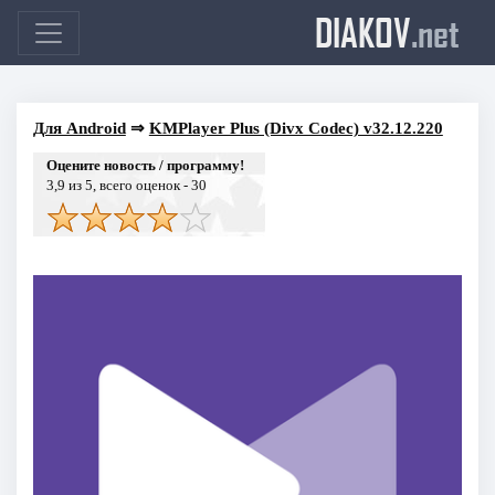
DIAKOV
.net
Для Android
⇒
KMPlayer Plus (Divx Codec) v32.12.220
Оцените новость / программу!
3,9
из 5, всего оценок -
30