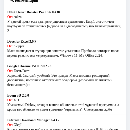
Комментарии
IObit Driver Booster Pro 13.6.0.438
От:
coliza
У данной проги есть два преимущества в сравнении с Easy.1 она отличает
ноутбуки от стационарных (а дрова на видеоадаптеры у них бывают разными)
2
Dose for Excel 3.6.7
От:
Skipper
Машина впадает в ступор при попытке установки. Пробовал повторно после
перезагрузки с тем же результатом. Windows 11. MS Offiсe 2024.
Google Chrome 151.0.7922.76
От:
Гость Гость
Хороший, быстрый, удобный. Это правда. Масса плюшек расширений-
дополнений, постоянно отторгаемых браузером (разрабами политиками
безопасности) и
Boom 3D 2.0.0
От:
Х.З.
Уважаемый Diakov, сегодня вышло обновление этой чудесной программы, а
кроме вас её никто не умеет грамотно "отрепачить". С нетерпение ждём
Internet Download Manager 6.43.7
От:
OlegL
Кстати, может кто-нибудь подскажет как все-таки настроить IDM, чтобы он