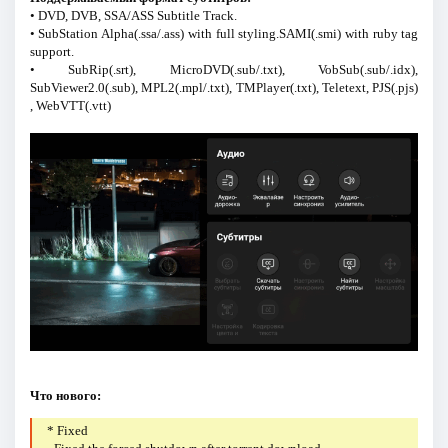
• DVD, DVB, SSA/ASS Subtitle Track.
• SubStation Alpha(.ssa/.ass) with full styling.SAMI(.smi) with ruby tag
support.
• SubRip(.srt), MicroDVD(.sub/.txt), VobSub(.sub/.idx),
SubViewer2.0(.sub), MPL2(.mpl/.txt), TMPlayer(.txt), Teletext, PJS(.pjs)
, WebVTT(.vtt)
Что нового:
* Fixed