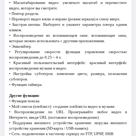
• Масштабирование видео: увеличьте масштаб и переместите
видео, которое вы смотрите.
• Повтор раздела.
• Переворот видео влево и вправо (режим зеркала) и снизу вверх.
• Быстрая кнопка: Выберите и укажите параметры плеера одним
кликом.
• Воспроизведение во всплывающем окне: всплывающие окна,
которые можно использовать с другими приложениями.
• Эквалайзер.
• Регулирование скорости: функция управления скоростью
воспроизведения до 0.25 ~ 4 х.
• Красивый пользовательский интерфейс: красивый интерфейс
воспроизведения музыки и видео.
• Настройка субтитров: изменение цвета, размера, положения
субтитров.
• Функция таймера.
Другие функции:
• Функция поиска
• Мой список (плейлист): cоздание плейлиста видео и музыки
• Воспроизведение по URL. Проигрывайте любое видео в
Интернете, введя URL (потоковое воспроизведение).
• Поддержка внешнего устройства хранения: загрузка внешнего
устройства хранения (SD-карта / USB-память)
• Сеть: подключение к частному серверу по FTP, UPNP, SMB