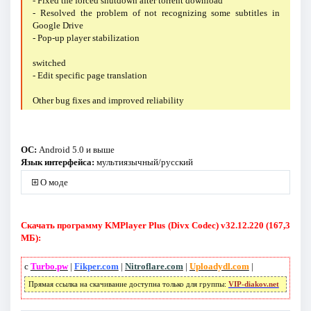
- Fixed the forced shutdown after torrent download
- Resolved the problem of not recognizing some subtitles in
Google Drive
- Pop-up player stabilization
switched
- Edit specific page translation
Other bug fixes and improved reliability
ОС:
Android 5.0 и выше
Язык интерфейса:
мультиязычный/русский
О моде
Скачать программу KMPlayer Plus (Divx Codec) v32.12.220 (167,3
МБ):
с
Turbo.pw
|
Fikper.com
|
Nitroflare.com
|
Uploadydl.com
|
Прямая ссылка на скачивание доступна только для группы:
VIP-diakov.net