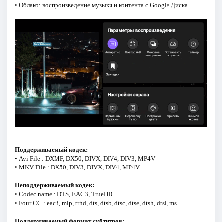
• Облако: воспроизведение музыки и контента с Google Диска
Поддерживаемый кодек:
• Avi File : DXMF, DX50, DIVX, DIV4, DIV3, MP4V
• MKV File : DX50, DIV3, DIVX, DIV4, MP4V
Неподдерживаемый кодек:
• Codec name : DTS, EAC3, TrueHD
• Four CC : eac3, mlp, trhd, dts, dtsb, dtsc, dtse, dtsh, dtsl, ms
Поддерживаемый формат субтитров: