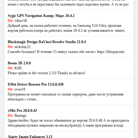
качал с ютуба и не переставал бы скачивать через короткое время. А то не раз
Sygic GPS Navigation &amp; Maps 26.4.2
От:
viktor58
Добрый день, на сяоми работает отлично, на Samsung S24 Ultra, прошлая
версия работала,теперь не работает, новая 26.4.2 не устанавливается. пишет,
Blackmagic Design DaVinci Resolve Studio 21.0.4
От:
nickolay22
Спасибо большое! В течение 15 минут скачал обе части с https://filespayouts
Boom 3D 2.0.0
От:
KiM
Please update to the version 2.3.0 Thanks in advance!
IObit Driver Booster Pro 13.6.0.438
От:
oven19
Программа не может связаться со своим сервером, даже после устранения
неполадок с сетью...
vMix Pro 28.0.0.42
От:
Bazinga
Здравствуйте, будет не плохо обновиться до версии 29.0.0.48 А то приходится
обходными путями лицензию на месяц брать))) А ваши программы всегда
Aiarty Image Enhancer 3.13