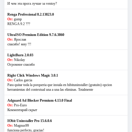
И чем эта прога лучше за ventoy?
Renga Professional 8.2.13823.0
От:
gump
RENGA 9.2 ???
UltraISO Premium Edition 9.7.6.3860
От:
Ярослав
спасибо! мяу !!!
LightBurn 2.0.03
От:
Nikolay
Огромное спасибо
Right Click Windows Magic 3.0.1
От:
Carlos garcia
Para quitar toda la porqueria que instala en hibituninstaller (gratuito) opcion
herramientas del contextual una a una las eliminas. Totalmente
Adguard Ad Blocker Premium 4.13.0 Final
От:
Pro-Euro
Комментарий скрыт
IObit Uninstaller Pro 15.6.0.6
От:
Magnus99
funciona perfecto, gracias!