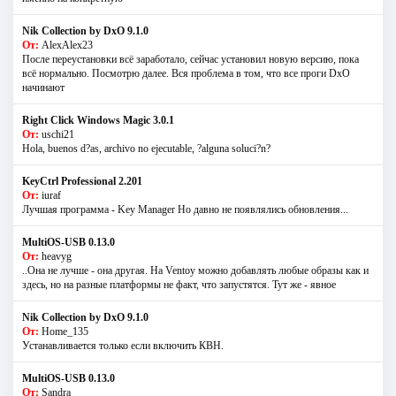
Nik Collection by DxO 9.1.0
От:
AlexAlex23
После переустановки всё заработало, сейчас установил новую версию, пока
всё нормально. Посмотрю далее. Вся проблема в том, что все проги DxO
начинают
Right Click Windows Magic 3.0.1
От:
uschi21
Hola, buenos d?as, archivo no ejecutable, ?alguna soluci?n?
KeyCtrl Professional 2.201
От:
iuraf
Лучшая программа - Key Manager Но давно не появлялись обновления...
MultiOS-USB 0.13.0
От:
heavyg
..Она не лучше - она другая. На Ventoy можно добавлять любые образы как и
здесь, но на разные платформы не факт, что запустятся. Тут же - явное
Nik Collection by DxO 9.1.0
От:
Home_135
Устанавливается только если включить КВН.
MultiOS-USB 0.13.0
От:
Sandra