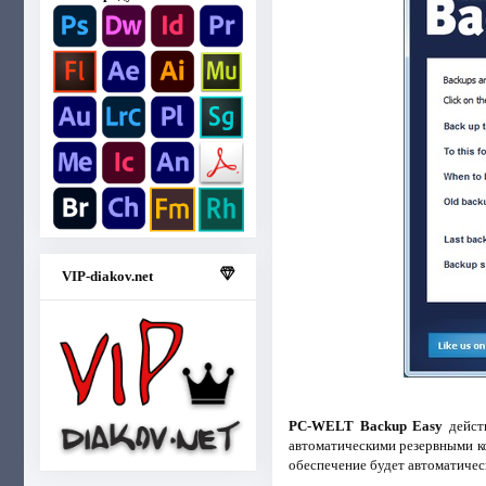
VIP-diakov.net
PC-WELT Backup Easy
действ
автоматическими резервными ко
обеспечение будет автоматичес