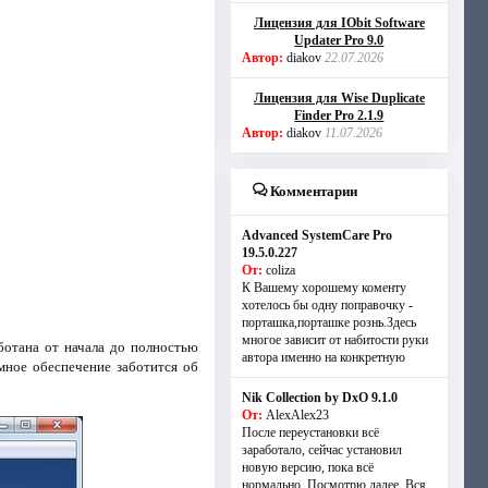
Лицензия для IObit Software
Updater Pro 9.0
Автор:
diakov
22.07.2026
Лицензия для Wise Duplicate
Finder Pro 2.1.9
Автор:
diakov
11.07.2026
Комментарии
Advanced SystemCare Pro
19.5.0.227
От:
coliza
К Вашему хорошему коменту
хотелось бы одну поправочку -
порташка,порташке рознь.Здесь
многое зависит от набитости руки
ботана от начала до полностью
автора именно на конкретную
мное обеспечение заботится об
Nik Collection by DxO 9.1.0
От:
AlexAlex23
После переустановки всё
заработало, сейчас установил
новую версию, пока всё
нормально. Посмотрю далее. Вся