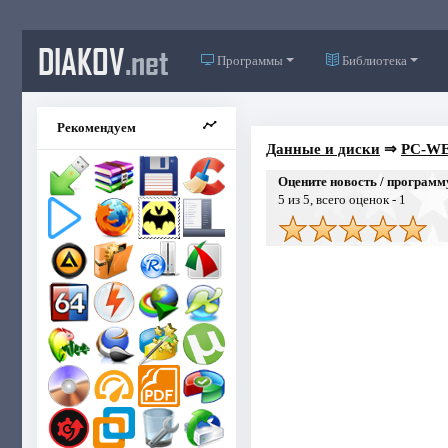
DIAKOV
.net
Программы
Библиотека
Рекомендуем
Данные и диски
⇒
PC-WE
Оцените новость / программ
5
из 5, всего оценок -
1