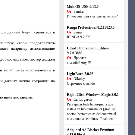
MultiOS-USB 0.13.0
От:
Sandra
И чем эта прога лучше за ventoy?
Renga Professional 8.2.13823.0
ваши данные будут храниться в
От:
gump
RENGA 9.2 ???
т паузу, чтобы предотвратить
вать, например, использование
UltraISO Premium Edition
9.7.6.3860
От:
Ярослав
удобно, когда компьютер должен
спасибо! мяу !!!
и могут быть восстановлены в
LightBurn 2.0.03
От:
Nikolay
пии данных можно сохранять на
Огромное спасибо
Right Click Windows Magic 3.0.1
по нажатию кнопки.
От:
Carlos garcia
Para quitar toda la porqueria que
instala en hibituninstaller (gratuito)
opcion herramientas del contextual
una a una las eliminas. Totalmente
Adguard Ad Blocker Premium
4.13.0 Final