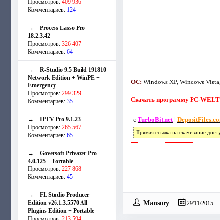
Просмотров:
409 936
Комментариев:
124
→
Process Lasso Pro
18.2.3.42
Просмотров:
326 407
Комментариев:
64
→
R-Studio 9.5 Build 191810
Network Edition + WinPE +
ОС:
Windows XP, Windows Vista,
Emergency
Просмотров:
299 329
Скачать программу PC-WELT B
Комментариев:
35
→
IPTV Pro 9.1.23
с
TurboBit.net
|
DepositFiles.c
Просмотров:
265 567
Прямая ссылка на скачивание дост
Комментариев:
65
→
Goversoft Privazer Pro
4.0.125 + Portable
Просмотров:
227 868
Комментариев:
45
→
FL Studio Producer
Mansory
Edition v26.1.3.5570 All
29/11/2015
Plugins Edition + Portable
Просмотров:
213 594