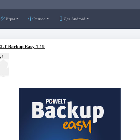
Игры
Разное
Для Android
LT Backup Easy 1.19
у!