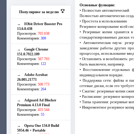
Основные функции:
• Полностью автоматический
Популярное за неделю
Полностью автоматически созд
• Простота в использовании
→
IObit Driver Booster Pro
Резервное копирование всей си
13.6.0.438
• Резервные копии хранятся в
Просмотров:
705 038
стандартизированных дисках v
Комментариев:
309
• Автоматическая пауза: резе
замедление работы других про
→
Google Chrome
процессора, использование вво
151.0.7922.109
• Остановить и возобновить: р
Просмотров:
567 793
Комментариев:
122
быть выключен, например.
• Восстановление отдельных 
→
Adobe Acrobat
индивидуальном порядке.
26.001.21771
• Поддержка сети: файлы и па
Просмотров:
508 773
сетевые диски, если это требует
Комментариев:
264
• Сжатие: резервные копии сжи
• Расписание: резервное копир
→
Adguard Ad Blocker
• Типы хранения: резервные коп
Premium 4.13.0 Final
• Инкрементное резервное копи
Просмотров:
455 544
Комментариев:
55
→
Opera One 134.0 Build
5954.46 + Portable