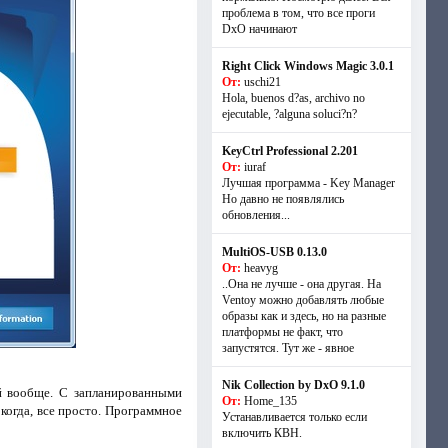
проблема в том, что все проги
DxO начинают
Right Click Windows Magic 3.0.1
От:
uschi21
Hola, buenos d?as, archivo no
ejecutable, ?alguna soluci?n?
KeyCtrl Professional 2.201
От:
iuraf
Лучшая программа - Key Manager
Но давно не появлялись
обновления...
MultiOS-USB 0.13.0
От:
heavyg
..Она не лучше - она другая. На
Ventoy можно добавлять любые
образы как и здесь, но на разные
платформы не факт, что
запустятся. Тут же - явное
Nik Collection by DxO 9.1.0
й вообще. С запланированными
От:
Home_135
когда, все просто. Программное
Устанавливается только если
включить КВН.