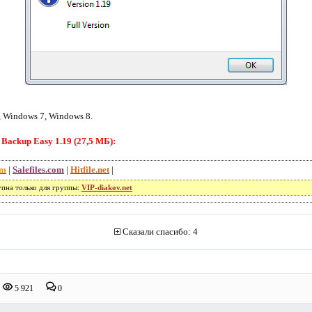
 Windows 7, Windows 8.
ackup Easy 1.19 (27,5 МБ):
om
|
Salefiles.com
|
Hitfile.net
|
упна только для группы:
VIP-diakov.net
Сказали спасибо: 4
5 921
0