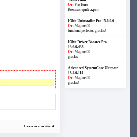
От:
Pro-Euro
Комментарий скрыт
IObit Uninstaller Pro 15.6.0.6
От:
Magnus99
funciona perfecto, gracias!
IObit Driver Booster Pro
13.6.0.438
От:
Magnus99
gracias
Advanced SystemCare Ultimate
18.4.0.114
От:
Magnus99
gracias!
Сказали спасибо: 4