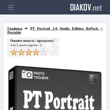
DIAKOV
.net
Графика
⇒
PT Portrait 3.0 Studio Edition RePack +
Portable
Оцените новость / программу!
4
из 5, всего оценок -
2