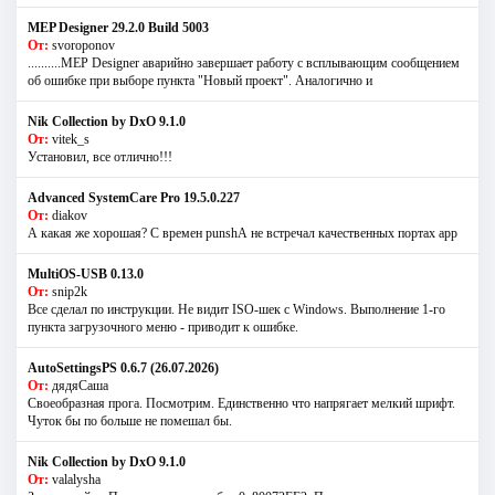
MEP Designer 29.2.0 Build 5003
От:
svoroponov
..........MEP Designer аварийно завершает работу с всплывающим сообщением
об ошибке при выборе пункта "Новый проект". Аналогично и
Nik Collection by DxO 9.1.0
От:
vitek_s
Установил, все отлично!!!
Advanced SystemCare Pro 19.5.0.227
От:
diakov
А какая же хорошая? С времен punshА не встречал качественных портах app
MultiOS-USB 0.13.0
От:
snip2k
Все сделал по инструкции. Не видит ISO-шек с Windows. Выполнение 1-го
пункта загрузочного меню - приводит к ошибке.
AutoSettingsPS 0.6.7 (26.07.2026)
От:
дядяСаша
Своеобразная прога. Посмотрим. Единственно что напрягает мелкий шрифт.
Чуток бы по больше не помешал бы.
Nik Collection by DxO 9.1.0
От:
valalysha