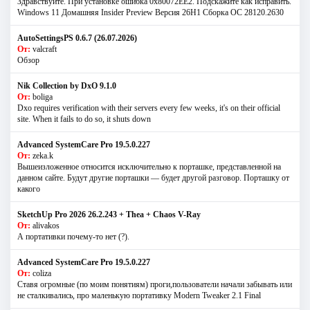
Здравствуйте. При установке ошибка 0х80072EE2. Подскажите как исправить.
Windows 11 Домашняя Insider Preview Версия 26H1 Сборка ОС 28120.2630
AutoSettingsPS 0.6.7 (26.07.2026)
От:
valcraft
Обзор
Nik Collection by DxO 9.1.0
От:
boliga
Dxo requires verification with their servers every few weeks, it's on their official
site. When it fails to do so, it shuts down
Advanced SystemCare Pro 19.5.0.227
От:
zeka.k
Вышеизложенное относится исключительно к порташке, представленной на
данном сайте. Будут другие порташки — будет другой разговор. Порташку от
какого
SketchUp Pro 2026 26.2.243 + Thea + Chaos V-Ray
От:
alivakos
А портативки почему-то нет (?).
Advanced SystemCare Pro 19.5.0.227
От:
coliza
Ставя огромные (по моим понятиям) проги,пользователи начали забывать или
не сталкивались, про маленькую портативку Modern Tweaker 2.1 Final