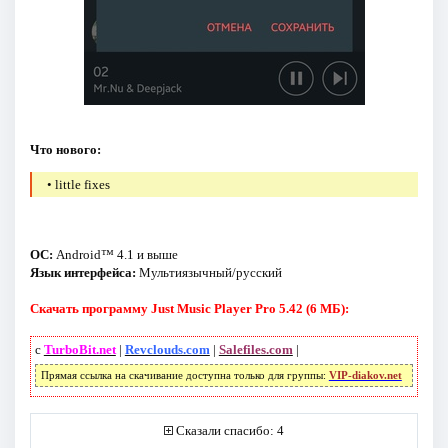
Что нового:
• little fixes
ОС:
Android™ 4.1 и выше
Язык интерфейса:
Мультиязычный/русский
Скачать программу Just Music Player Pro 5.42 (6 МБ):
с
TurboBit.net
|
Revclouds.com
|
Salefiles.com
|
Прямая ссылка на скачивание доступна только для группы:
VIP-diakov.net
Сказали спасибо: 4