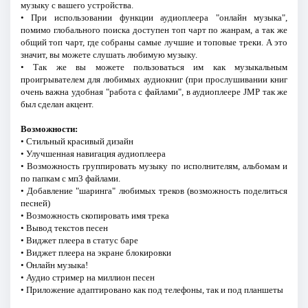
музыку с вашего устройства.
• При использовании функции аудиоплеера "онлайн музыка",
помимо глобального поиска доступен топ чарт по жанрам, а так же
общий топ чарт, где собраны самые лучшие и топовые треки. А это
значит, вы можете слушать любимую музыку.
• Так же вы можете пользоваться им как музыкальным
проигрывателем для любимых аудиокниг (при прослушивании книг
очень важна удобная "работа с файлами", в аудиоплеере JMP так же
был сделан акцент.
Возможности:
• Стильный красивый дизайн
• Улучшенная навигация аудиоплеера
• Возможность группировать музыку по исполнителям, альбомам и
по папкам с мп3 файлами.
• Добавление "шаринга" любимых треков (возможность поделиться
песней)
• Возможность скопировать имя трека
• Вывод текстов песен
• Виджет плеера в статус баре
• Виджет плеера на экране блокировки
• Онлайн музыка!
• Аудио стример на миллион песен
• Приложение адаптировано как под телефоны, так и под планшеты