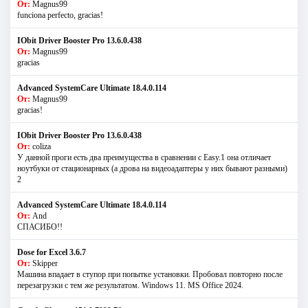
От:
Magnus99
funciona perfecto, gracias!
IObit Driver Booster Pro 13.6.0.438
От:
Magnus99
gracias
Advanced SystemCare Ultimate 18.4.0.114
От:
Magnus99
gracias!
IObit Driver Booster Pro 13.6.0.438
От:
coliza
У данной проги есть два преимущества в сравнении с Easy.1 она отличает
ноутбуки от стационарных (а дрова на видеоадаптеры у них бывают разными)
2
Advanced SystemCare Ultimate 18.4.0.114
От:
And
СПАСИБО!!
Dose for Excel 3.6.7
От:
Skipper
Машина впадает в ступор при попытке установки. Пробовал повторно после
перезагрузки с тем же результатом. Windows 11. MS Offiсe 2024.