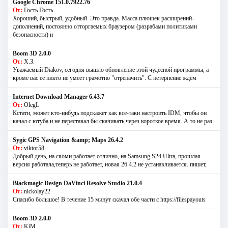
Google Chrome 151.0.7922.76
От:
Гость Гость
Хороший, быстрый, удобный. Это правда. Масса плюшек расширений-
дополнений, постоянно отторгаемых браузером (разрабами политиками
безопасности) и
Boom 3D 2.0.0
От:
Х.З.
Уважаемый Diakov, сегодня вышло обновление этой чудесной программы, а
кроме вас её никто не умеет грамотно "отрепачить". С нетерпение ждём
Internet Download Manager 6.43.7
От:
OlegL
Кстати, может кто-нибудь подскажет как все-таки настроить IDM, чтобы он
качал с ютуба и не переставал бы скачивать через короткое время. А то не раз
Sygic GPS Navigation &amp; Maps 26.4.2
От:
viktor58
Добрый день, на сяоми работает отлично, на Samsung S24 Ultra, прошлая
версия работала,теперь не работает, новая 26.4.2 не устанавливается. пишет,
Blackmagic Design DaVinci Resolve Studio 21.0.4
От:
nickolay22
Спасибо большое! В течение 15 минут скачал обе части с https://filespayouts
Boom 3D 2.0.0
От:
KiM