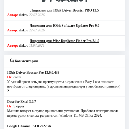
Лицензия для IObit Driver Booster PRO 13.5
Автор:
diakov
22.07.2026
Лицензия для IObit Software Updater Pro 9.0
Автор:
diakov
22.07.2026
Лицензия для Wise Duplicate Finder Pro 2.1.9
Автор:
diakov
11.07.2026
Комментарии
IObit Driver Booster Pro 13.6.0.438
От:
coliza
У данной проги есть два преимущества в сравнении с Easy.1 она отличает
ноутбуки от стационарных (а дрова на видеоадаптеры у них бывают разными)
2
Dose for Excel 3.6.7
От:
Skipper
Машина впадает в ступор при попытке установки. Пробовал повторно после
перезагрузки с тем же результатом. Windows 11. MS Offiсe 2024.
Google Chrome 151.0.7922.76