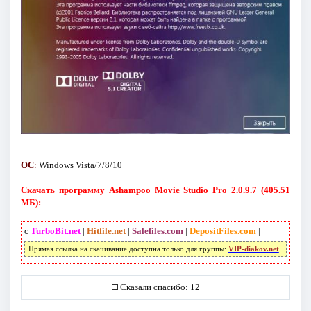
ОС
:
Windows Vista/7/8/10
Скачать программу Ashampoo Movie Studio Pro 2.0.9.7 (405.51
МБ):
с
TurboBit.net
|
Hitfile.net
|
Salefiles.com
|
DepositFiles.com
|
Прямая ссылка на скачивание доступна только для группы:
VIP-diakov.net
Сказали спасибо: 12