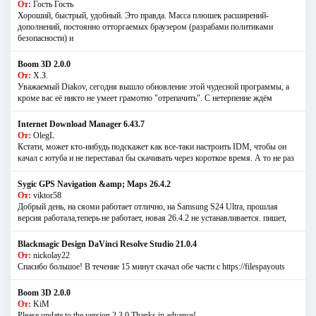
От:
Гость Гость
Хороший, быстрый, удобный. Это правда. Масса плюшек расширений-
дополнений, постоянно отторгаемых браузером (разрабами политиками
безопасности) и
Boom 3D 2.0.0
От:
Х.З.
Уважаемый Diakov, сегодня вышло обновление этой чудесной программы, а
кроме вас её никто не умеет грамотно "отрепачить". С нетерпение ждём
Internet Download Manager 6.43.7
От:
OlegL
Кстати, может кто-нибудь подскажет как все-таки настроить IDM, чтобы он
качал с ютуба и не переставал бы скачивать через короткое время. А то не раз
Sygic GPS Navigation &amp; Maps 26.4.2
От:
viktor58
Добрый день, на сяоми работает отлично, на Samsung S24 Ultra, прошлая
версия работала,теперь не работает, новая 26.4.2 не устанавливается. пишет,
Blackmagic Design DaVinci Resolve Studio 21.0.4
От:
nickolay22
Спасибо большое! В течение 15 минут скачал обе части с https://filespayouts
Boom 3D 2.0.0
От:
KiM
Please update to the version 2.3.0 Thanks in advance!