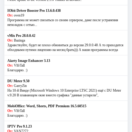
IObit Driver Booster Pro 13.6.0.438
От:
oven19
Программа не может связаться со своим сервером, даже после устранения
неполадок с сетью...
vMix Pro 28.0.0.42
От:
Bazinga
Здравствуйте, будет не плохо обновиться до версии 29.0.0.48 А то приходится
обходными путями лицензию на месяц брать))) А ваши программы всегда
Aiarty Image Enhancer 3.13
От:
VlfrTall
Благодарю. :)
DU Meter 9.50
От:
GarryZin
На 10-й Винде (Microsoft Windows 10 Enterprise LTSC 2021) ещё с DU Meter
v.9.20 В плавающем окне вместо графика "данные устарели",
MobiOffice: Word, Sheets, PDF Premium 16.5.60515
От:
VlfrTall
Благодарю. :)
IPTV Pro 9.1.23
От:
VAN7272