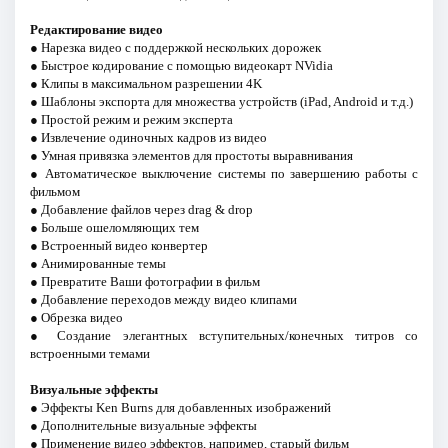
Редактирование видео
● Нарезка видео с поддержкой нескольких дорожек
● Быстрое кодирование с помощью видеокарт NVidia
● Клипы в максимальном разрешении 4K
● Шаблоны экспорта для множества устройств (iPad, Android и т.д.)
● Простой режим и режим эксперта
● Извлечение одиночных кадров из видео
● Умная привязка элементов для простоты выравнивания
● Автоматическое выключение системы по завершению работы с
фильмом
● Добавление файлов через drag & drop
● Больше ошеломляющих тем
● Встроенный видео конвертер
● Анимированные темы
● Превратите Ваши фотографии в фильм
● Добавление переходов между видео клипами
● Обрезка видео
● Создание элегантных вступительных/конечных титров со
встроенными темами
Визуальные эффекты
● Эффекты Ken Burns для добавленных изображений
● Дополнительные визуальные эффекты
● Применение видео эффектов, например, старый фильм