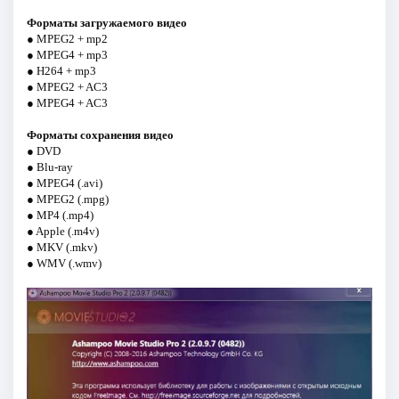
Форматы загружаемого видео
● MPEG2 + mp2
● MPEG4 + mp3
● H264 + mp3
● MPEG2 + AC3
● MPEG4 + AC3
Форматы сохранения видео
● DVD
● Blu-ray
● MPEG4 (.avi)
● MPEG2 (.mpg)
● MP4 (.mp4)
● Apple (.m4v)
● MKV (.mkv)
● WMV (.wmv)