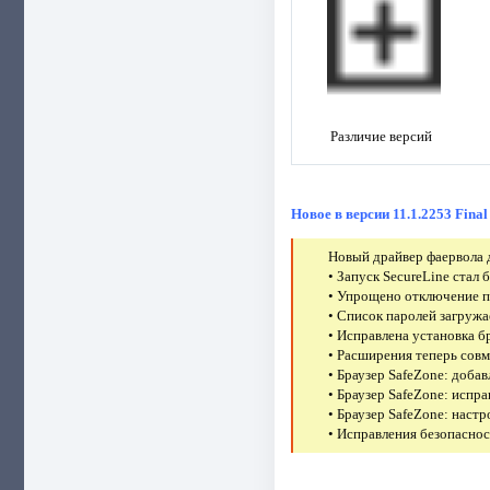
Различие версий
Новое в версии 11.1.2253 Final
Новый драйвер фаервола 
• Запуск SecureLine стал
• Упрощено отключение 
• Список паролей загружа
• Исправлена установка б
• Расширения теперь совме
• Браузер SafeZone: доба
• Браузер SafeZone: испр
• Браузер SafeZone: наст
• Исправления безопаснос