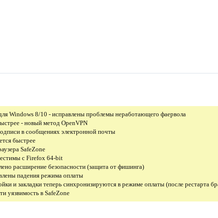
для Windows 8/10 - исправлены проблемы неработающего фаервола
 быстрее - новый метод OpenVPN
подписи в сообщениях электронной почты
ется быстрее
раузера SafeZone
стимы с Firefox 64-bit
влено расширение безопасности (защита от фишинга)
авлены падения режима оплаты
ройки и закладки теперь синхронизируются в режиме оплаты (после рестарта бр
ти уязвимость в SafeZone