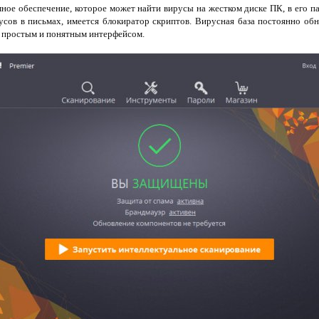
ное обеспечение, которое может найти вирусы на жестком диске ПК, в его па
усов в письмах, имеется блокиратор скриптов. Вирусная база постоянно об
ет простым и понятным интерфейсом.