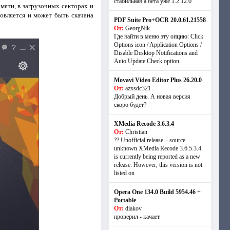
стабильная а бета уже 1.2.12.0
мяти, в загрузочных секторах и
новляется и может быть скачана
PDF Suite Pro+OCR 20.0.61.21558
От:
GeorgNik
Где найти в меню эту опцию: Click
Options icon / Application Options /
Disable Desktop Notifications and
Auto Update Check option
Movavi Video Editor Plus 26.20.0
От:
azxsdc321
Добрый день. А новая версия
скоро будет?
XMedia Recode 3.6.3.4
От:
Christian
?? Unofficial release – source
unknown XMedia Recode 3.6.5.3.4
is currently being reported as a new
release. However, this version is not
listed on
Opera One 134.0 Build 5954.46 +
Portable
От:
diakov
проверил - качает.