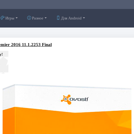
Игры
Разное
Для Android
emier 2016 11.1.2253 Final
у!