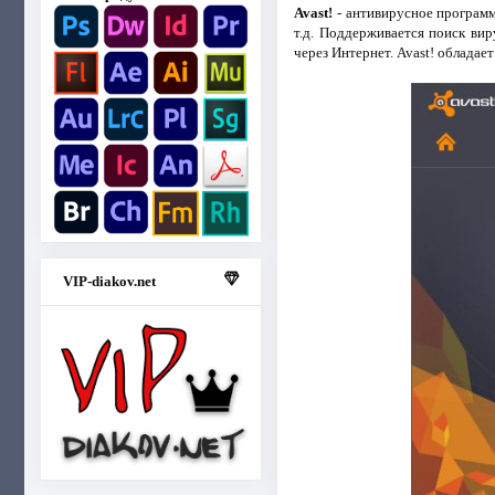
Avast!
- антивирусное программ
т.д. Поддерживается поиск вир
через Интернет. Avast! облада
VIP-diakov.net