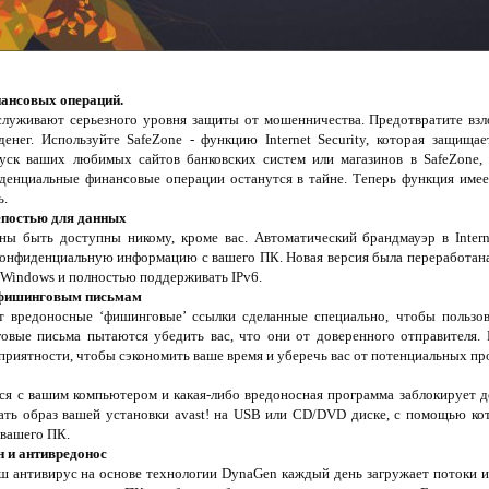
нансовых операций.
служивают серьезного уровня защиты от мошенничества. Предотвратите вз
енег. Используйте SafeZone - функцию Internet Security, которая защища
уск ваших любимых сайтов банковских систем или магазинов в SafeZone, 
иденциальные финансовые операции останутся в тайне. Теперь функция имеет
ь.
епостью для данных
 быть доступны никому, кроме вас. Автоматический брандмауэр в Interne
конфиденциальную информацию с вашего ПК. Новая версия была переработана
 Windows и полностью поддерживать IPv6.
 фишинговым письмам
т вредоносные ‘фишинговые’ ссылки сделанные специально, чтобы польз
овые письма пытаются убедить вас, что они от доверенного отправителя.
еприятности, чтобы сэкономить ваше время и уберечь вас от потенциальных пр
ся с вашим компьютером и какая-либо вредоносная программа заблокирует дост
дать образ вашей установки avast! на USB или CD/DVD диске, с помощью ко
вашего ПК.
н и антивредонос
аш антивирус на основе технологии DynaGen каждый день загружает потоки 