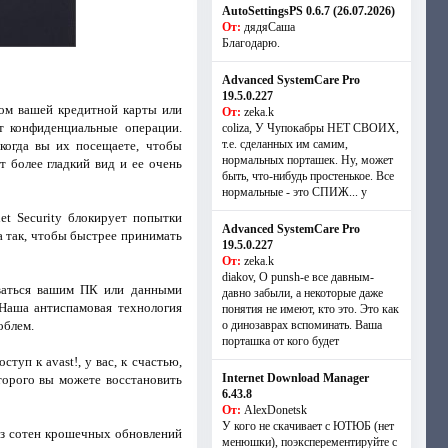
AutoSettingsPS 0.6.7 (26.07.2026)
От:
дядяСаша
Благодарю.
Advanced SystemCare Pro
19.5.0.227
лом вашей кредитной карты или
От:
zeka.k
ет конфиденциальные операции.
coliza, У Чупокабры НЕТ СВОИХ,
т.е. сделанных им самим,
когда вы их посещаете, чтобы
нормальных порташек. Ну, может
 более гладкий вид и ее очень
быть, что-нибудь простенькое. Все
нормальные - это СПИЖ... у
t Security блокирует попытки
Advanced SystemCare Pro
 так, чтобы быстрее принимать
19.5.0.227
От:
zeka.k
diakov, О punsh-е все давным-
оваться вашим ПК или данными
давно забыли, а некоторые даже
 Наша антиспамовая технология
понятия не имеют, кто это. Это как
облем.
о динозаврах вспоминать. Ваша
порташка от кого будет
уп к avast!, у вас, к счастью,
Internet Download Manager
торого вы можете восстановить
6.43.8
От:
AlexDonetsk
У кого не скачивает с ЮТЮБ (нет
из сотен крошечных обновлений
менюшки), поэксперементируйте с