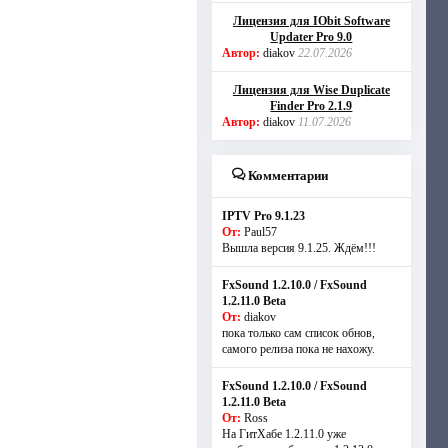
Лицензия для IObit Software
Updater Pro 9.0
Автор:
diakov
22.07.2026
Лицензия для Wise Duplicate
Finder Pro 2.1.9
Автор:
diakov
11.07.2026
Комментарии
IPTV Pro 9.1.23
От:
Paul57
Вышла версия 9.1.25. Ждём!!!
FxSound 1.2.10.0 / FxSound
1.2.11.0 Beta
От:
diakov
пока только сам список обнов,
самого релиза пока не нахожу.
FxSound 1.2.10.0 / FxSound
1.2.11.0 Beta
От:
Ross
На ГитХабе 1.2.11.0 уже