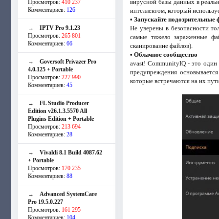
вирусной базы данных в реаль
Просмотров:
410 237
Комментариев:
126
интеллектом, который использу
• Запускайте подозрительные 
→
IPTV Pro 9.1.23
Не уверены в безопасности тол
Просмотров:
265 801
самые тяжело зараженные фай
Комментариев:
66
сканирование файлов).
• Облачное сообщество
→
Goversoft Privazer Pro
avast! CommunityIQ - это оди
4.0.125 + Portable
предупреждения основывается 
Просмотров:
227 990
которые встречаются на их пути
Комментариев:
45
→
FL Studio Producer
Edition v26.1.3.5570 All
Plugins Edition + Portable
Просмотров:
213 694
Комментариев:
28
→
Vivaldi 8.1 Build 4087.62
+ Portable
Просмотров:
170 235
Комментариев:
88
→
Advanced SystemCare
Pro 19.5.0.227
Просмотров:
161 295
Комментариев:
104