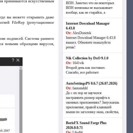
ния принимаются искусственным
ВПН. Заметил что на некоторых
ВПН менюшка не выскакивает
вообще, как не старайся, а
, где вы можете открывать даже
огией FileRep (репутационное
Internet Download Manager
6.43.8
От:
AlexDonetsk
Internet Download Manager 6.43.8
ове подписей. Система раннего
вышел. Обновите пожалуйста
тся новыми образцами вирусов,
репак!
Nik Collection by DxO 9.1.0
От:
1641vik
Второй день как поставил.
Спасибо, все работает.
AutoSettingsPS 0.6.7 (26.07.2026)
От:
fantomddd
До с их пор не научился
настраивать размер шрифта в
оконных приложениях? Запускаешь
приложение, правой клавишей
мыши по заголовку окна, свойства,
BorisFX Sound Forge Plus
2026.0.0.71
От:
Liko84