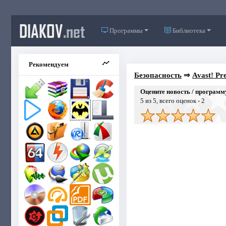
DIAKOV
.net
Программы
Библиотека
Рекомендуем
Безопасность
⇒
Avast! Pr
Оцените новость / программ
5
из 5, всего оценок -
2