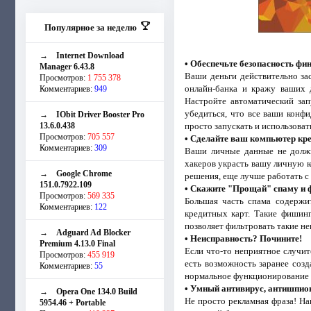
Популярное за неделю
→
Internet Download
• Обеспечьте безопасность фи
Manager 6.43.8
Ваши деньги действительно за
Просмотров:
1 755 378
онлайн-банка и кражу ваших д
Комментариев:
949
Настройте автоматический зап
убедиться, что все ваши конф
→
IObit Driver Booster Pro
13.6.0.438
просто запускать и использоват
Просмотров:
705 557
• Сделайте ваш компьютер кр
Комментариев:
309
Ваши личные данные не должны
хакеров украсть вашу личную 
→
Google Chrome
решения, еще лучше работать с
151.0.7922.109
• Скажите "Прощай" спаму и
Просмотров:
569 335
Большая часть спама содержи
Комментариев:
122
кредитных карт. Такие фишинг
позволяет фильтровать такие н
→
Adguard Ad Blocker
• Неисправность? Почините!
Premium 4.13.0 Final
Если что-то неприятное случит
Просмотров:
455 919
есть возможность заранее соз
Комментариев:
55
нормальное функционирование 
• Умный антивирус, антишпио
→
Opera One 134.0 Build
Не просто рекламная фраза! Н
5954.46 + Portable