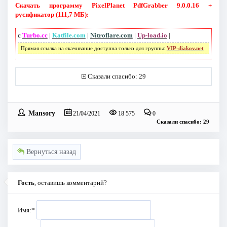
Скачать программу PixelPlanet PdfGrabber 9.0.0.16 +
русификатор (111,7 МБ):
с
Turbo.cc
|
Katfile.com
|
Nitroflare.com
|
Up-load.io
|
Прямая ссылка на скачивание доступна только для группы:
VIP-diakov.net
Сказали спасибо: 29
Mansory
21/04/2021
18 575
0
Сказали спасибо: 29
Вернуться назад
Гость
, оставишь комментарий?
Имя:
*