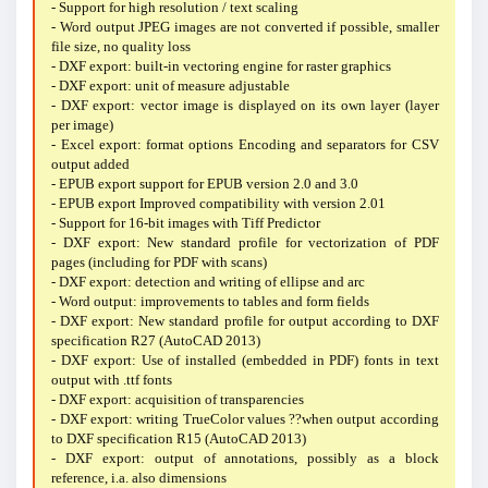
- Support for high resolution / text scaling
- Word output JPEG images are not converted if possible, smaller
file size, no quality loss
- DXF export: built-in vectoring engine for raster graphics
- DXF export: unit of measure adjustable
- DXF export: vector image is displayed on its own layer (layer
per image)
- Excel export: format options Encoding and separators for CSV
output added
- EPUB export support for EPUB version 2.0 and 3.0
- EPUB export Improved compatibility with version 2.01
- Support for 16-bit images with Tiff Predictor
- DXF export: New standard profile for vectorization of PDF
pages (including for PDF with scans)
- DXF export: detection and writing of ellipse and arc
- Word output: improvements to tables and form fields
- DXF export: New standard profile for output according to DXF
specification R27 (AutoCAD 2013)
- DXF export: Use of installed (embedded in PDF) fonts in text
output with .ttf fonts
- DXF export: acquisition of transparencies
- DXF export: writing TrueColor values ??when output according
to DXF specification R15 (AutoCAD 2013)
- DXF export: output of annotations, possibly as a block
reference, i.a. also dimensions