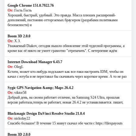
Google Chrome 151.0.7922.76
От:
Гость Гость
Хороший, быстрый, удобный. Это правда. Масса плюшек расширений-
дополнений, постоянно отторгаемых браузером (разрабами политиками
безопасности) и
Boom 3D 2.0.0
От:
Х.З.
Уважаемый Diakov, сегодня вышло обновление этой чудесной программы, а
кроме вас её никто не умеет грамотно "отрепачить". С нетерпение ждём
Internet Download Manager 6.43.7
От:
OlegL
Кстати, может кто-нибудь подскажет как все-таки настроить IDM, чтобы он
качал с ютуба и не переставал бы скачивать через короткое время. А то не раз
Sygic GPS Navigation &amp; Maps 26.4.2
От:
viktor58
Добрый день, на сяоми работает отлично, на Samsung S24 Ultra, прошлая
версия работала,теперь не работает, новая 26.4.2 не устанавливается. пишет,
Blackmagic Design DaVinci Resolve Studio 21.0.4
От:
nickolay22
Спасибо большое! В течение 15 минут скачал обе части с https://filespayouts
Boom 3D 2.0.0