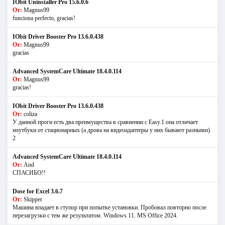
IObit Uninstaller Pro 15.6.0.6
От:
Magnus99
funciona perfecto, gracias!
IObit Driver Booster Pro 13.6.0.438
От:
Magnus99
gracias
Advanced SystemCare Ultimate 18.4.0.114
От:
Magnus99
gracias!
IObit Driver Booster Pro 13.6.0.438
От:
coliza
У данной проги есть два преимущества в сравнении с Easy.1 она отличает
ноутбуки от стационарных (а дрова на видеоадаптеры у них бывают разными)
2
Advanced SystemCare Ultimate 18.4.0.114
От:
And
СПАСИБО!!
Dose for Excel 3.6.7
От:
Skipper
Машина впадает в ступор при попытке установки. Пробовал повторно после
перезагрузки с тем же результатом. Windows 11. MS Offiсe 2024.