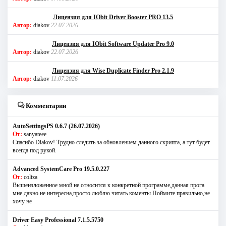
Лицензия для IObit Driver Booster PRO 13.5
Автор:
diakov
22.07.2026
Лицензия для IObit Software Updater Pro 9.0
Автор:
diakov
22.07.2026
Лицензия для Wise Duplicate Finder Pro 2.1.9
Автор:
diakov
11.07.2026
Комментарии
AutoSettingsPS 0.6.7 (26.07.2026)
От:
sanyateee
Спасибо Diakov! Трудно следить за обновлением данного скрипта, а тут будет
всегда под рукой.
Advanced SystemCare Pro 19.5.0.227
От:
coliza
Вышеизложенное мной не относится к конкретной программе,данная прога
мне давно не интересна,просто люблю читать коменты.Поймите правильно,не
хочу не
Driver Easy Professional 7.1.5.5750