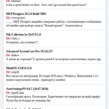
От:
khanaa1
It has a speed limiter on there - how can I get around that speed issue?
MEP Designer 29.2.0 Build 5003
От:
svoroponov
..........MEP Designer аварийно завершает работу с всплывающим сообщением
об ошибке при выборе пункта "Новый проект". Аналогично и
Nik Collection by DxO 9.1.0
От:
vitek_s
Установил, все отлично!!!
Advanced SystemCare Pro 19.5.0.227
От:
diakov
А какая же хорошая? С времен punshА не встречал качественных портах app
MultiOS-USB 0.13.0
От:
snip2k
Все сделал по инструкции. Не видит ISO-шек с Windows. Выполнение 1-го
пункта загрузочного меню - приводит к ошибке.
AutoSettingsPS 0.6.7 (26.07.2026)
От:
дядяСаша
Своеобразная прога. Посмотрим. Единственно что напрягает мелкий шрифт.
Чуток бы по больше не помешал бы.