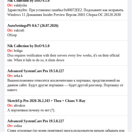
Nik Collection by DxO 9.1.0
От:
valalysha
Здравствуйте. При установке ошибка 0х80072EE2. Подскажите как исправить.
Windows 11 Домашняя Insider Preview Версия 26H1 Сборка ОС 28120.2630
AutoSettingsPS 0.6.7 (26.07.2026)
От:
valcraft
Обзор
Nik Collection by DxO 9.1.0
От:
boliga
Dxo requires verification with their servers every few weeks, it's on their official
site. When it fails to do so, it shuts down
Advanced SystemCare Pro 19.5.0.227
От:
zeka.k
Вышеизложенное относится исключительно к порташке, представленной на
данном сайте. Будут другие порташки — будет другой разговор. Порташку от
какого
SketchUp Pro 2026 26.2.243 + Thea + Chaos V-Ray
От:
alivakos
А портативки почему-то нет (?).
Advanced SystemCare Pro 19.5.0.227
От:
coliza
Ставя огромные (по моим понятиям) проги,пользователи начали забывать или