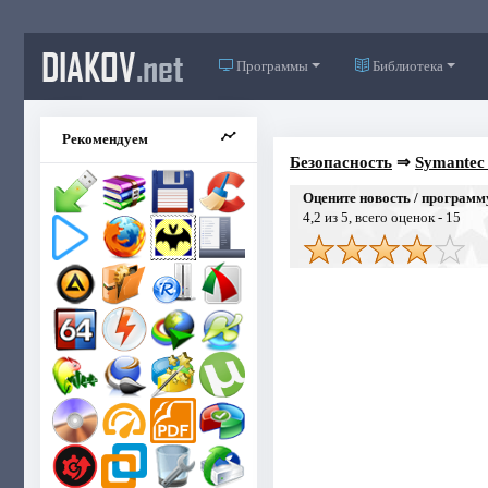
DIAKOV
.net
Программы
Библиотека
Рекомендуем
Безопасность
⇒
Symantec 
Оцените новость / программ
4,2
из 5, всего оценок -
15