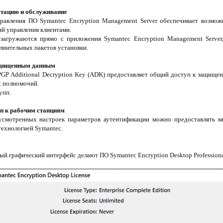
атацию и обслуживание
правления ПО Symantec Encryption Management Server обеспечивает возмо
й управления клиентами.
загружаются прямо с приложения Symantec Encryption Management Server,
лнительных пакетов установки.
ащищенным данным
 PGP Additional Decryption Key (ADK) предоставляет общий доступ к защище
х полномочий.
упп.
п к рабочим станциям
смотренных настроек параметров аутентификации можно предоставлять мн
технологией Symantec.
й графический интерфейс делают ПО Symantec Encryption Desktop Professiona