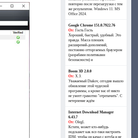
повторно после перезагрузки с тем
же результатом. Windows 11. MS
Offiсe 2024.
Google Chrome 151.0.7922.76
От:
Гость Гость
Хороший, быстрый, удобный. Это
правда. Масса плюшек
расширений-дополнений,
постоянно отторгаемых браузером
(разрабами политиками
безопасности) и
Boom 3D 2.0.0
От:
Х.З.
Уважаемый Diakov, сегодня вышло
обновление этой чудесной
программы, а кроме вас её никто
не умеет грамотно "отрепачить". С
нетерпение ждём
Internet Download Manager
6.43.7
От:
OlegL
Кстати, может кто-нибудь
подскажет как все-таки настроить
IDM, чтобы он качал с ютуба и не