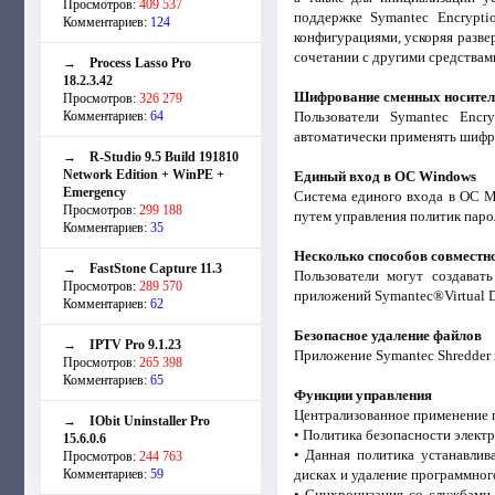
Просмотров:
409 537
поддержке Symantec Encryptio
Комментариев:
124
конфигурациями, ускоряя разве
сочетании с другими средствам
→
Process Lasso Pro
18.2.3.42
Шифрование сменных носителе
Просмотров:
326 279
Комментариев:
64
Пользователи Symantec Encry
автоматически применять шифро
→
R-Studio 9.5 Build 191810
Network Edition + WinPE +
Единый вход в ОС Windows
Emergency
Система единого входа в ОС M
Просмотров:
299 188
путем управления политик паро
Комментариев:
35
Несколько способов совместн
→
FastStone Capture 11.3
Пользователи могут создават
Просмотров:
289 570
приложений Symantec®Virtual Di
Комментариев:
62
Безопасное удаление файлов
→
IPTV Pro 9.1.23
Приложение Symantec Shredder п
Просмотров:
265 398
Комментариев:
65
Функции управления
Централизованное применение 
→
IObit Uninstaller Pro
• Политика безопасности элек
15.6.0.6
• Данная политика устанавли
Просмотров:
244 763
Комментариев:
59
дисках и удаление программног
• Синхронизация со службами к