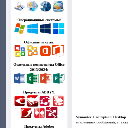
Операционнные системы:
Офисные пакеты:
Отдельные компоненты Office
2013/2024:
Продукты ABBYY:
Symantec Encryption Desktop P
мгновенных сообщений, а также
Продукты Adobe: