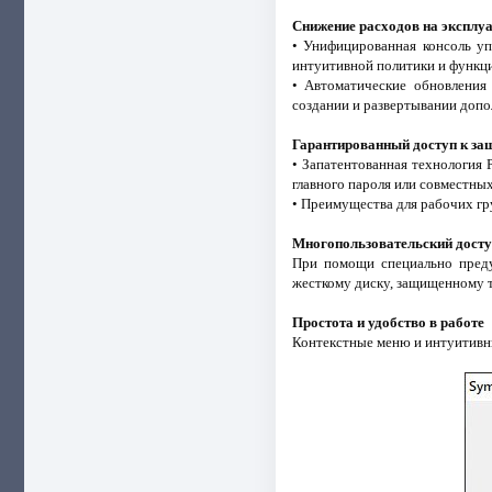
Снижение расходов на эксплу
• Унифицированная консоль у
интуитивной политики и функци
• Автоматические обновления 
создании и развертывании допо
Гарантированный доступ к з
• Запатентованная технология
главного пароля или совместны
• Преимущества для рабочих гр
Многопользовательский досту
При помощи специально преду
жесткому диску, защищенному 
Простота и удобство в работе
Контекстные меню и интуитивны