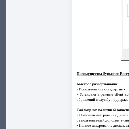
Преимущества Symantec Encryp
Быстрое развертывание
• Использование стандартных 
• Установка в режиме silent 
обращений в службу поддержки
Соблюдение политик безопасно
• Политики шифрования дисков
от пользователей дополнительн
• Полное шифрование дисков, з