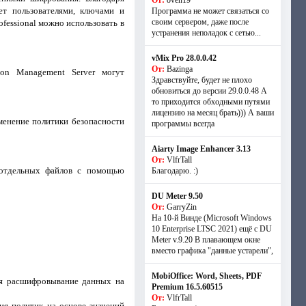
От:
oven19
яет пользователями, ключами и
Программа не может связаться со
своим сервером, даже после
fessional можно использовать в
устранения неполадок с сетью...
vMix Pro 28.0.0.42
От:
Bazinga
tion Management Server могут
Здравствуйте, будет не плохо
обновиться до версии 29.0.0.48 А
то приходится обходными путями
лицензию на месяц брать))) А ваши
менение политики безопасности
программы всегда
Aiarty Image Enhancer 3.13
От:
VlfrTall
я отдельных файлов с помощью
Благодарю. :)
DU Meter 9.50
От:
GarryZin
На 10-й Винде (Microsoft Windows
10 Enterprise LTSC 2021) ещё с DU
Meter v.9.20 В плавающем окне
вместо графика "данные устарели",
MobiOffice: Word, Sheets, PDF
ая расшифровывание данных на
Premium 16.5.60515
От:
VlfrTall
ния политик на основе значений