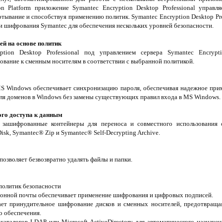
n Platform приложение Symantec Encryption Desktop Professional управл
ртывание и способствуя применению политик. Symantec Encryption Desktop Pro
и шифрования Symantec для обеспечения нескольких уровней безопасности.
й на основе политик
ption Desktop Professional под управлением сервера Symantec Encryp
вание к сменным носителям в соответствии с выбранной политикой.
S Windows обеспечивает синхронизацию пароля, обеспечивая надежное при
ля доменов в Windows без замены существующих правил входа в MS Windows.
ого доступа к данным
ь зашифрованные контейнеры для переноса и совместного использовани
sk, Symantec® Zip и Symantec® Self-Decrypting Archive.
озволяет безвозвратно удалять файлы и папки.
политик безопасности
тронной почты обеспечивает применение шифрования и цифровых подписей.
вает принудительное шифрование дисков и сменных носителей, предотвращ
о обеспечения.
аталогов LDAP или Microsoft ActiveDirectory для автоматического назначе