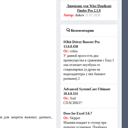
Лицензия для Wise Duplicate
Finder Pro 2.1.9
Автор:
diakov
11.07.2026
Комментарии
IObit Driver Booster Pro
13.6.0.438
От:
coliza
У данной проги есть два
преимущества в сравнении с Easy.1
она отличает ноутбуки от
стационарных (а дрова на
видеоадаптеры у них бывают
разными) 2
Advanced SystemCare Ultimate
18.4.0.114
От:
And
СПАСИБО!!
Dose for Excel 3.6.7
я для защиты важных данных,
От:
Skipper
Машина впадает в ступор при
попытке установки. Пробовал