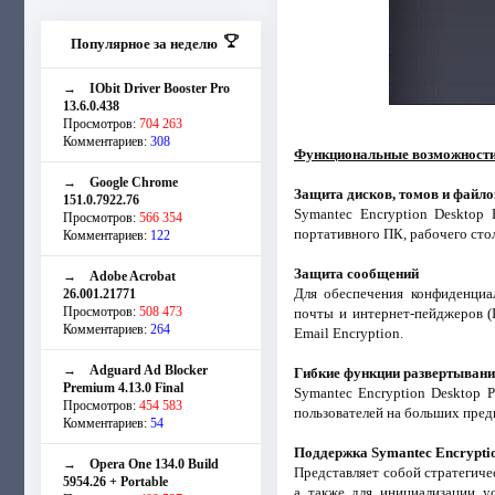
Популярное за неделю
→
IObit Driver Booster Pro
13.6.0.438
Просмотров:
704 263
Комментариев:
308
Функциональные возможности
→
Google Chrome
Защита дисков, томов и файло
151.0.7922.76
Symantec Encryption Desktop 
Просмотров:
566 354
портативного ПК, рабочего стол
Комментариев:
122
Защита сообщений
→
Adobe Acrobat
Для обеспечения конфиденциал
26.001.21771
Просмотров:
508 473
почты и интернет-пейджеров (
Комментариев:
264
Email Encryption.
→
Adguard Ad Blocker
Гибкие функции развертыван
Premium 4.13.0 Final
Symantec Encryption Desktop 
Просмотров:
454 583
пользователей на больших пред
Комментариев:
54
Поддержка Symantec Encryptio
→
Opera One 134.0 Build
Представляет собой стратегич
5954.26 + Portable
а также для инициализации у