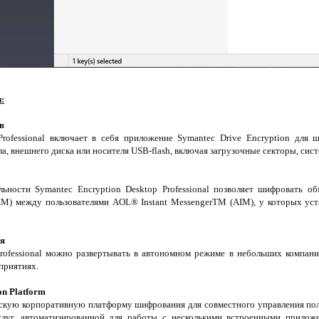
:
в
Professional включает в себя приложение Symantec Drive Encryption для
а, внешнего диска или носителя USB-flash, включая загрузочные секторы, сис
ьности Symantec Encryption Desktop Professional позволяет шифровать о
IM) между пользователями AOL® Instant MessengerTM (AIM), у которых ус
ия
Professional можно развертывать в автономном режиме в небольших компан
приятиях.
n Platform
ескую корпоративную платформу шифрования для совместного управления поль
слуг, автоматизированной для работы с несколькими встроенными прилож