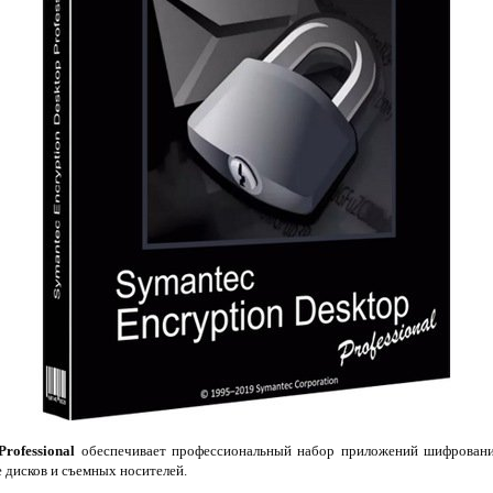
rofessional
обеспечивает профессиональный набор приложений шифровани
 дисков и съемных носителей.