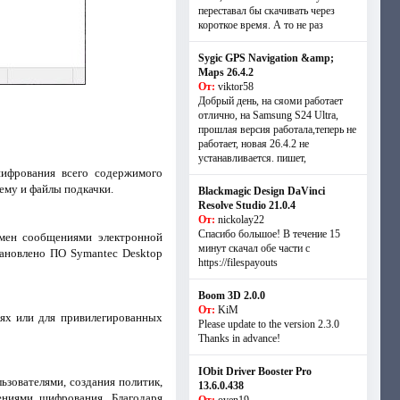
переставал бы скачивать через
короткое время. А то не раз
Sygic GPS Navigation &amp;
Maps 26.4.2
От:
viktor58
Добрый день, на сяоми работает
отлично, на Samsung S24 Ultra,
прошлая версия работала,теперь не
работает, новая 26.4.2 не
устанавливается. пишет,
 шифрования всего содержимого
тему и файлы подкачки.
Blackmagic Design DaVinci
Resolve Studio 21.0.4
От:
nickolay22
Спасибо большое! В течение 15
бмен сообщениями электронной
минут скачал обе части с
тановлено ПО Symantec Desktop
https://filespayouts
Boom 3D 2.0.0
От:
KiM
иях или для привилегированных
Please update to the version 2.3.0
Thanks in advance!
IObit Driver Booster Pro
зователями, создания политик,
13.6.0.438
ениями шифрования. Благодаря