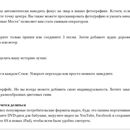
ы автоматически наводить фокус на лица в ваших фотографиях. Кстати, есл
ите точку центра. Вы также можете просканировать фотографию и указать нач
ые Места" позволяет вам стать главным оператором.
рите только припев или соедините 3 песни. Затем добавьте аудио дорожк
 или ветер.
сделать вашу историю лучше.
 в каждом Стиле. Ускорьте переходы или просто немного замедлите.
терфейс. Но вы всегда можете добавить свою индивидуальность. Хотите зака
 разнообразных цветовых гамм.
чется делиться
все популярные потребительские форматы видео, будь это папина портативная
шите DVD-диск для бабушки, загрузите видео на YouTube, Facebook и сохранит
ne 6S и новых iPad), чтобы всем было удобно смотреть.