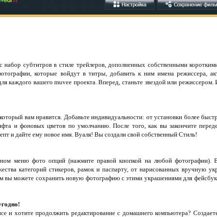
с набор субтитров в стиле трейлеров, дополненных собственными коротким
фотографии, которые войдут в титры, добавить к ним имена режиссера, а
ля каждого вашего muvee проекта. Вперед, станьте звездой или режиссером. И
 который вам нравится. Добавьте индивидуальности: от установки более быст
фта и фоновых цветов по умолчанию. После того, как вы закончите переде
епт и дайте ему новое имя. Вуаля! Вы создали свой собственный Стиль!
тном меню фото опций (нажмите правой кнопкой на любой фотографии). 
ества категорий стикеров, рамок и паспарту, от нарисованных вручную ук
ем вы можете сохранить новую фотографию с этими украшениями для фейсбука
угодно!
исе и хотите продолжить редактирование с домашнего компьютера? Создаете