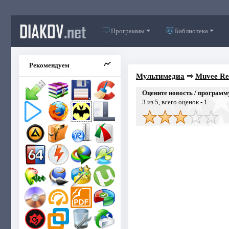
DIAKOV
.net
Программы
Библиотека
Рекомендуем
Мультимедиа
⇒
Muvee Rev
Оцените новость / программ
3
из 5, всего оценок -
1