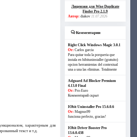
Лицензия для Wise Duplicate
Finder Pro 2.1.9
Автор:
diakov
11.07.2026
Комментарии
Right Click Windows Magic 3.0.1
От:
Carlos garcia
Para quitar toda la porqueria que
instala en hibituninstaller (gratuito)
opcion herramientas del contextual
una a una las eliminas. Totalmente
Adguard Ad Blocker Premium
4.13.0 Final
От:
Pro-Euro
Комментарий скрыт
IObit Uninstaller Pro 15.6.0.6
От:
Magnus99
funciona perfecto, gracias!
ункционалом, характерным для
IObit Driver Booster Pro
рованный текст и т.д.
13.6.0.438