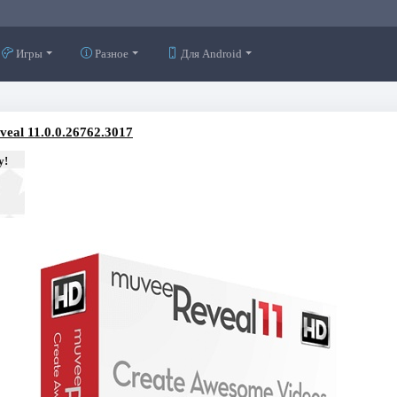
Игры
Разное
Для Android
eal 11.0.0.26762.3017
у!