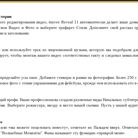
стории
кого редактирования видео, muvee Reveal 11 автомагически делает ваше дом
свои Видео и Фото и выберите трафарет Стиля. Дополните свой рассказ п
и и заголовками.
или используйте трек из лицензионной музыки, которую мы подобрали для
ирует, чтобы монтаж вашего видео соответствовал такту и следовал замысл
 приделайте усы папе. Добавьте стикеры и рамки на фотографии. Более 250 
новое фото с этими украшениями для фейсбука, прежде чем использовать его в
ящий профи. Наши профессионалы создали различные виды Начальных субтитро
ми. Выберите режиссера, звезду и место вашей съемки. Пусть у вашей аудит
ео
или «вы можете поцеловать невесту», отметьте их Пальцем вверх. Отметь
о "Волшебные Моменты". Фаны называют эту функцию «прикрой меня».