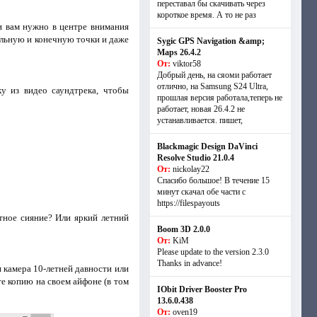
переставал бы скачивать через
короткое время. А то не раз
и вам нужно в центре внимания
альную и конечную точки и даже
Sygic GPS Navigation &amp;
Maps 26.4.2
От:
viktor58
Добрый день, на сяоми работает
отлично, на Samsung S24 Ultra,
у из видео саундтрека, чтобы
прошлая версия работала,теперь не
работает, новая 26.4.2 не
устанавливается. пишет,
Blackmagic Design DaVinci
Resolve Studio 21.0.4
От:
nickolay22
Спасибо большое! В течение 15
минут скачал обе части с
https://filespayouts
тное сияние? Или яркий летний
Boom 3D 2.0.0
От:
KiM
Please update to the version 2.3.0
Thanks in advance!
 камера 10-летней давности или
е копию на своем айфоне (в том
IObit Driver Booster Pro
13.6.0.438
От:
oven19