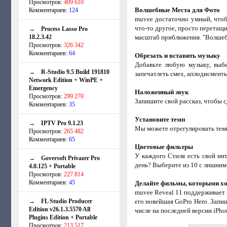
Просмотров:
409 610
Волшебные Места для Фото
Комментариев:
124
muvee достаточно умный, чтоб
что-то другое, просто перетащ
→
Process Lasso Pro
18.2.3.42
масштаб приближения. "Волшебн
Просмотров:
326 342
Комментариев:
64
Обрезать и вставить музыку
Добавьте любую музыку, выбе
→
R-Studio 9.5 Build 191810
запечатлеть смех, аплодисменты
Network Edition + WinPE +
Emergency
Наложенный звук
Просмотров:
299 270
Запишите свой рассказ, чтобы 
Комментариев:
35
Установите темп
→
IPTV Pro 9.1.23
Мы можете отрегулировать темп
Просмотров:
265 482
Комментариев:
65
Цветовые фильтры
У каждого Стиля есть свой ин
→
Goversoft Privazer Pro
день? Выберите из 10 с лишним
4.0.125 + Portable
Просмотров:
227 814
Комментариев:
45
Делайте фильмы, которыми хо
muvee Reveal 11 поддерживает 
→
FL Studio Producer
его новейшая GoPro Hero. Запи
Edition v26.1.3.5570 All
числе на последней версии iPho
Plugins Edition + Portable
Просмотров:
213 517