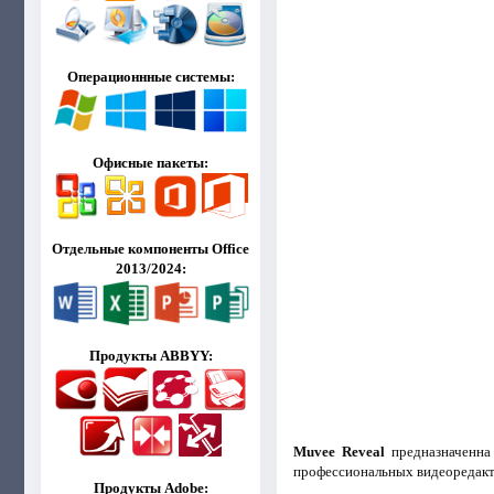
Операционнные системы:
Офисные пакеты:
Отдельные компоненты Office
2013/2024:
Продукты ABBYY:
Muvee Reveal
предназначенна 
профессиональных видеоредакто
Продукты Adobe: