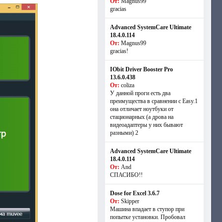
От:
Magnus99
gracias
Advanced SystemCare Ultimate
18.4.0.114
От:
Magnus99
gracias!
IObit Driver Booster Pro
13.6.0.438
От:
coliza
У данной проги есть два
преимущества в сравнении с Easy.1
она отличает ноутбуки от
стационарных (а дрова на
видеоадаптеры у них бывают
разными) 2
Advanced SystemCare Ultimate
18.4.0.114
От:
And
СПАСИБО!!
Dose for Excel 3.6.7
От:
Skipper
Машина впадает в ступор при
попытке установки. Пробовал