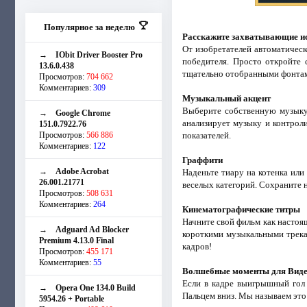
Популярное за неделю
Расскажите захватывающие и
От изобретателей автоматичес
→
IObit Driver Booster Pro
победителя. Просто откройте 
13.6.0.438
тщательно отобранными фонтам
Просмотров:
704 662
Комментариев:
309
Музыкальный акцент
Выберите собственную музыку 
→
Google Chrome
анализирует музыку и контрол
151.0.7922.76
Просмотров:
566 886
показателей.
Комментариев:
122
Граффити
→
Adobe Acrobat
Наденьте тиару на котенка или
26.001.21771
веселых категорий. Сохраните 
Просмотров:
508 631
Комментариев:
264
Кинематографические титры
Начните свой фильм как насто
→
Adguard Ad Blocker
короткими музыкальными трека
Premium 4.13.0 Final
кадров!
Просмотров:
455 171
Комментариев:
55
Волшебные моменты для Вид
Если в кадре выигрышный гол 
→
Opera One 134.0 Build
Пальцем вниз. Мы называем эт
5954.26 + Portable