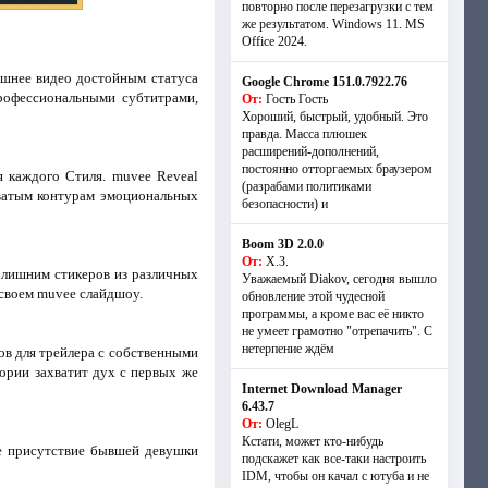
повторно после перезагрузки с тем
же результатом. Windows 11. MS
Offiсe 2024.
ашнее видео достойным статуса
Google Chrome 151.0.7922.76
рофессиональными субтитрами,
От:
Гость Гость
Хороший, быстрый, удобный. Это
правда. Масса плюшек
расширений-дополнений,
постоянно отторгаемых браузером
 каждого Стиля. muvee Reveal
(разрабами политиками
оватым контурам эмоциональных
безопасности) и
Boom 3D 2.0.0
От:
Х.З.
с лишним стикеров из различных
Уважаемый Diakov, сегодня вышло
 своем muvee слайдшоу.
обновление этой чудесной
программы, а кроме вас её никто
не умеет грамотно "отрепачить". С
нетерпение ждём
в для трейлера с собственными
ории захватит дух с первых же
Internet Download Manager
6.43.7
От:
OlegL
Кстати, может кто-нибудь
те присутствие бывшей девушки
подскажет как все-таки настроить
IDM, чтобы он качал с ютуба и не