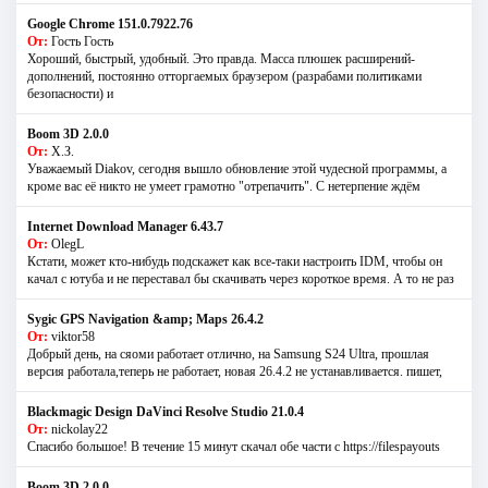
Google Chrome 151.0.7922.76
От:
Гость Гость
Хороший, быстрый, удобный. Это правда. Масса плюшек расширений-
дополнений, постоянно отторгаемых браузером (разрабами политиками
безопасности) и
Boom 3D 2.0.0
От:
Х.З.
Уважаемый Diakov, сегодня вышло обновление этой чудесной программы, а
кроме вас её никто не умеет грамотно "отрепачить". С нетерпение ждём
Internet Download Manager 6.43.7
От:
OlegL
Кстати, может кто-нибудь подскажет как все-таки настроить IDM, чтобы он
качал с ютуба и не переставал бы скачивать через короткое время. А то не раз
Sygic GPS Navigation &amp; Maps 26.4.2
От:
viktor58
Добрый день, на сяоми работает отлично, на Samsung S24 Ultra, прошлая
версия работала,теперь не работает, новая 26.4.2 не устанавливается. пишет,
Blackmagic Design DaVinci Resolve Studio 21.0.4
От:
nickolay22
Спасибо большое! В течение 15 минут скачал обе части с https://filespayouts
Boom 3D 2.0.0