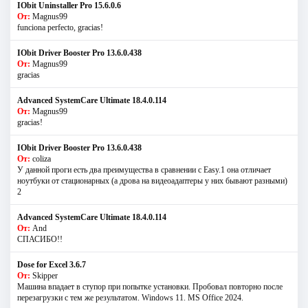
IObit Uninstaller Pro 15.6.0.6
От:
Magnus99
funciona perfecto, gracias!
IObit Driver Booster Pro 13.6.0.438
От:
Magnus99
gracias
Advanced SystemCare Ultimate 18.4.0.114
От:
Magnus99
gracias!
IObit Driver Booster Pro 13.6.0.438
От:
coliza
У данной проги есть два преимущества в сравнении с Easy.1 она отличает
ноутбуки от стационарных (а дрова на видеоадаптеры у них бывают разными)
2
Advanced SystemCare Ultimate 18.4.0.114
От:
And
СПАСИБО!!
Dose for Excel 3.6.7
От:
Skipper
Машина впадает в ступор при попытке установки. Пробовал повторно после
перезагрузки с тем же результатом. Windows 11. MS Offiсe 2024.