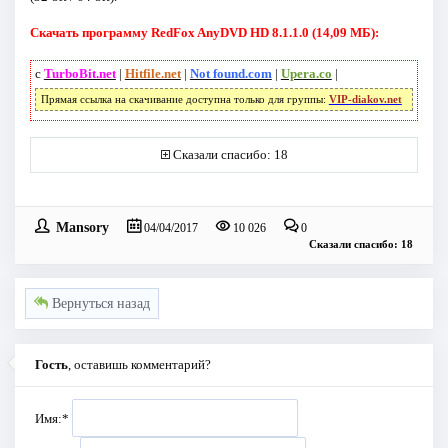
Скачать программу RedFox AnyDVD HD 8.1.1.0 (14,09 МБ):
с
TurboBit.net
|
Hitfile.net
|
Not found.com
|
Upera.co
|
Прямая ссылка на скачивание доступна только для группы:
VIP-diakov.net
Сказали спасибо: 18
Mansory
04/04/2017
10 026
0
Сказали спасибо: 18
Вернуться назад
Гость
, оставишь комментарий?
Имя:
*