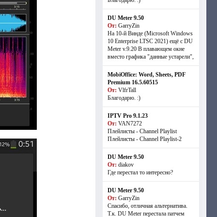
Благодарю. :)
DU Meter 9.50
От:
GarryZin
На 10-й Винде (Microsoft Windows
10 Enterprise LTSC 2021) ещё с DU
Meter v.9.20 В плавающем окне
вместо графика "данные устарели",
MobiOffice: Word, Sheets, PDF
Premium 16.5.60515
От:
VlfrTall
Благодарю. :)
IPTV Pro 9.1.23
От:
VAN7272
Плейлисты - Channel Playlist
Плейлисты - Channel Playlist-2
DU Meter 9.50
От:
diakov
Где перестал то интересно?
DU Meter 9.50
От:
GarryZin
Спасибо, отличная альтернатива.
Т.к. DU Meter перестала патчем