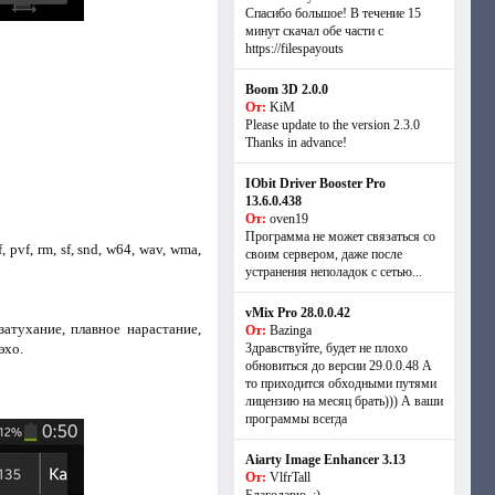
Спасибо большое! В течение 15
минут скачал обе части с
https://filespayouts
Boom 3D 2.0.0
От:
KiM
Please update to the version 2.3.0
Thanks in advance!
IObit Driver Booster Pro
13.6.0.438
От:
oven19
Программа не может связаться со
, pvf, rm, sf, snd, w64, wav, wma,
своим сервером, даже после
устранения неполадок с сетью...
vMix Pro 28.0.0.42
затухание, плавное нарастание,
От:
Bazinga
эхо.
Здравствуйте, будет не плохо
обновиться до версии 29.0.0.48 А
то приходится обходными путями
лицензию на месяц брать))) А ваши
программы всегда
Aiarty Image Enhancer 3.13
От:
VlfrTall