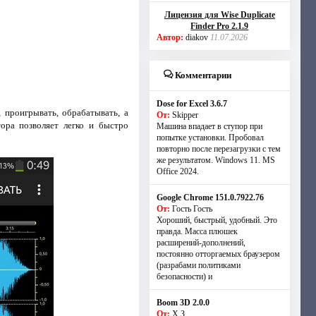
Лицензия для Wise Duplicate
Finder Pro 2.1.9
Автор:
diakov
11.07.2026
Комментарии
Dose for Excel 3.6.7
проигрывать, обрабатывать, а
От:
Skipper
ора позволяет легко и быстро
Машина впадает в ступор при
попытке установки. Пробовал
повторно после перезагрузки с тем
же результатом. Windows 11. MS
Offiсe 2024.
Google Chrome 151.0.7922.76
От:
Гость Гость
Хороший, быстрый, удобный. Это
правда. Масса плюшек
расширений-дополнений,
постоянно отторгаемых браузером
(разрабами политиками
безопасности) и
Boom 3D 2.0.0
От:
Х.З.