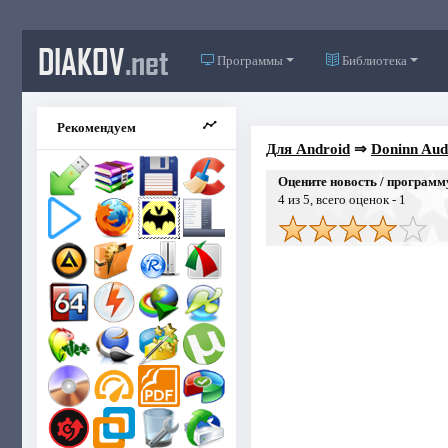
DIAKOV
.net
Программы
Библиотека
Рекомендуем
Для Android
⇒
Doninn Audi
Оцените новость / программ
4
из 5, всего оценок -
1