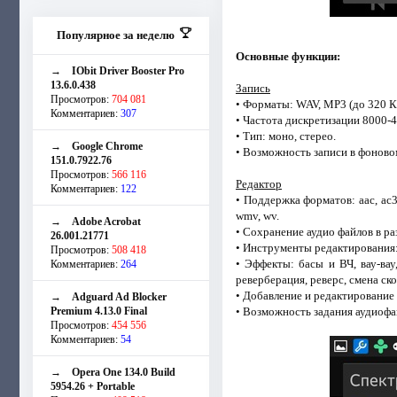
Популярное за неделю
Основные функции:
→
IObit Driver Booster Pro
13.6.0.438
Запись
Просмотров:
704 081
• Форматы: WAV, MP3 (до 320 К
Комментариев:
307
• Частота дискретизации 8000-
• Тип: моно, стерео.
→
Google Chrome
• Возможность записи в фоново
151.0.7922.76
Просмотров:
566 116
Редактор
Комментариев:
122
• Поддержка форматов: aac, ac3, a
wmv, wv.
→
Adobe Acrobat
• Сохранение аудио файлов в раз
26.001.21771
• Инструменты редактирования: 
Просмотров:
508 418
• Эффекты: басы и ВЧ, вау-вау
Комментариев:
264
реверберация, реверс, смена ско
• Добавление и редактирование
→
Adguard Ad Blocker
Premium 4.13.0 Final
• Возможность задания аудиофай
Просмотров:
454 556
Комментариев:
54
→
Opera One 134.0 Build
5954.26 + Portable