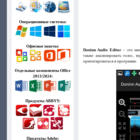
Операционнные системы:
Офисные пакеты:
Doninn Audio Editor
– это мно
также анализировать голос, м
ориентироваться в программе.
Отдельные компоненты Office
2013/2024:
Продукты ABBYY:
Продукты Adobe: