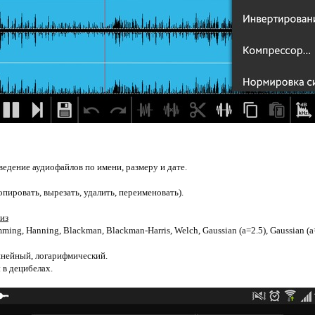
ведение аудиофайлов по имени, размеру и дате.
опировать, вырезать, удалить, переименовать).
из
ing, Hanning, Blackman, Blackman-Harris, Welch, Gaussian (a=2.5), Gaussian (a=
инейный, логарифмический.
 в децибелах.