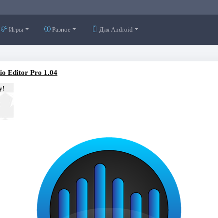
Игры
Разное
Для Android
o Editor Pro 1.04
у!