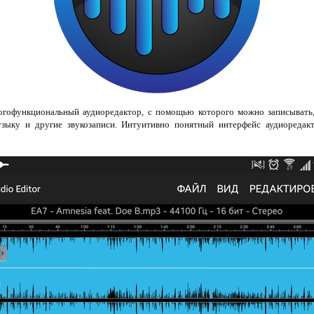
гофункциональный аудиоредактор, с помощью которого можно записывать, 
узыку и другие звукозаписи. Интуитивно понятный интерфейс аудиоредакт