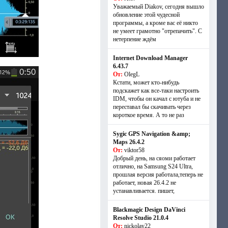
Уважаемый Diakov, сегодня вышло
обновление этой чудесной
программы, а кроме вас её никто
не умеет грамотно "отрепачить". С
нетерпение ждём
Internet Download Manager
6.43.7
От:
OlegL
Кстати, может кто-нибудь
подскажет как все-таки настроить
IDM, чтобы он качал с ютуба и не
переставал бы скачивать через
короткое время. А то не раз
Sygic GPS Navigation &amp;
Maps 26.4.2
От:
viktor58
Добрый день, на сяоми работает
отлично, на Samsung S24 Ultra,
прошлая версия работала,теперь не
работает, новая 26.4.2 не
устанавливается. пишет,
Blackmagic Design DaVinci
Resolve Studio 21.0.4
От:
nickolay22