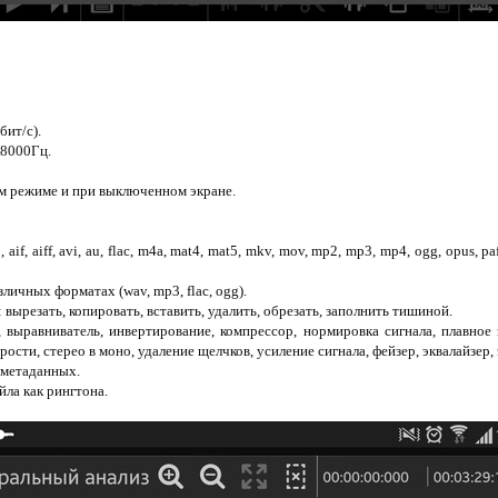
бит/с).
48000Гц.
м режиме и при выключенном экране.
if, aiff, avi, au, flac, m4a, mat4, mat5, mkv, mov, mp2, mp3, mp4, ogg, opus, paf
личных форматах (wav, mp3, flac, ogg).
вырезать, копировать, вставить, удалить, обрезать, заполнить тишиной.
, выравниватель, инвертирование, компрессор, нормировка сигнала, плавное 
рости, стерео в моно, удаление щелчков, усиление сигнала, фейзер, эквалайзер, 
 метаданных.
ла как рингтона.