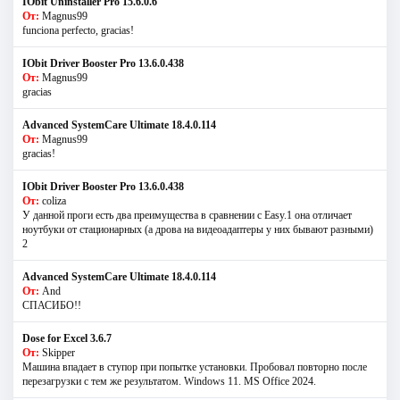
IObit Uninstaller Pro 15.6.0.6
От:
Magnus99
funciona perfecto, gracias!
IObit Driver Booster Pro 13.6.0.438
От:
Magnus99
gracias
Advanced SystemCare Ultimate 18.4.0.114
От:
Magnus99
gracias!
IObit Driver Booster Pro 13.6.0.438
От:
coliza
У данной проги есть два преимущества в сравнении с Easy.1 она отличает
ноутбуки от стационарных (а дрова на видеоадаптеры у них бывают разными)
2
Advanced SystemCare Ultimate 18.4.0.114
От:
And
СПАСИБО!!
Dose for Excel 3.6.7
От:
Skipper
Машина впадает в ступор при попытке установки. Пробовал повторно после
перезагрузки с тем же результатом. Windows 11. MS Offiсe 2024.