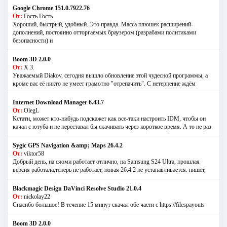
Google Chrome 151.0.7922.76
От:
Гость Гость
Хороший, быстрый, удобный. Это правда. Масса плюшек расширений-
дополнений, постоянно отторгаемых браузером (разрабами политиками
безопасности) и
Boom 3D 2.0.0
От:
Х.З.
Уважаемый Diakov, сегодня вышло обновление этой чудесной программы, а
кроме вас её никто не умеет грамотно "отрепачить". С нетерпение ждём
Internet Download Manager 6.43.7
От:
OlegL
Кстати, может кто-нибудь подскажет как все-таки настроить IDM, чтобы он
качал с ютуба и не переставал бы скачивать через короткое время. А то не раз
Sygic GPS Navigation &amp; Maps 26.4.2
От:
viktor58
Добрый день, на сяоми работает отлично, на Samsung S24 Ultra, прошлая
версия работала,теперь не работает, новая 26.4.2 не устанавливается. пишет,
Blackmagic Design DaVinci Resolve Studio 21.0.4
От:
nickolay22
Спасибо большое! В течение 15 минут скачал обе части с https://filespayouts
Boom 3D 2.0.0