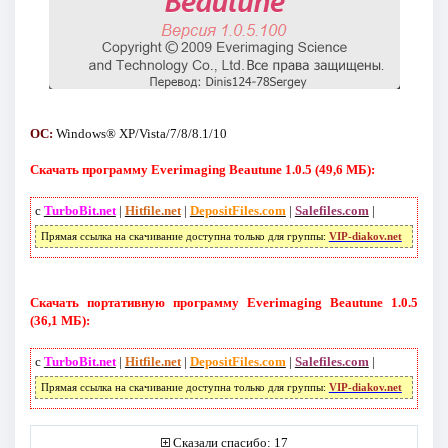
ОС:
Windows® XP/Vista/7/8/8.1/10
Скачать программу Everimaging Beautune 1.0.5 (49,6 МБ):
с
TurboBit.net
|
Hitfile.net
|
DepositFiles.com
|
Salefiles.com
|
Прямая ссылка на скачивание доступна только для группы:
VIP-diakov.net
Скачать портативную программу Everimaging Beautune 1.0.5
(36,1 МБ):
с
TurboBit.net
|
Hitfile.net
|
DepositFiles.com
|
Salefiles.com
|
Прямая ссылка на скачивание доступна только для группы:
VIP-diakov.net
Сказали спасибо: 17